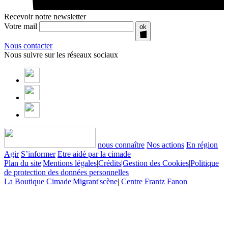
Recevoir notre newsletter
Votre mail
ok
Nous contacter
Nous suivre sur les réseaux sociaux
nous connaître
Nos actions
En région
Agir
S’informer
Etre aidé par la cimade
Plan du site
|
Mentions légales
|
Crédits
|
Gestion des Cookies
|
Politique
de protection des données personnelles
La Boutique Cimade
|
Migrant'scène
|
Centre Frantz Fanon