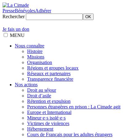
Presse
Bénévoles
Adhérer
Rechercher
OK
Je fais un don
MENU
Nous connaître
Histoire
Missions
Organisation
Régions et groupes locaux
Réseaux et partenaires
Transparence financière
Nos actions
Droit au séjour
Droit d’asile
Rétention et expulsion
Personnes étrangères en prison : La Cimade agit
Europe et International
Mineur·e·s isolé·e·s
Victimes de violences
Hébergement
Cours de Français pour les adultes étrangers