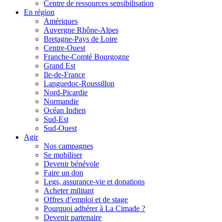
Centre de ressources sensibilisation
En région
Amériques
Auvergne Rhône-Alpes
Bretagne-Pays de Loire
Centre-Ouest
Franche-Comté Bourgogne
Grand Est
Ile-de-France
Languedoc-Roussillon
Nord-Picardie
Normandie
Océan Indien
Sud-Est
Sud-Ouest
Agir
Nos campagnes
Se mobiliser
Devenir bénévole
Faire un don
Legs, assurance-vie et donations
Acheter militant
Offres d’emploi et de stage
Pourquoi adhérer à La Cimade ?
Devenir partenaire