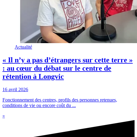
Actualité
« Il n’y a pas d’étrangers sur cette terre »
: au cœur du débat sur le centre de
rétention à Longvic
16 avril 2026
Fonctionnement des centres, profils des personnes retenues,
conditions de vie ou encore coût du ...
»