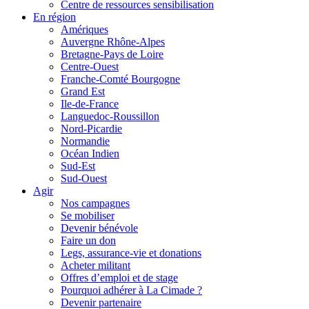
Centre de ressources sensibilisation
En région
Amériques
Auvergne Rhône-Alpes
Bretagne-Pays de Loire
Centre-Ouest
Franche-Comté Bourgogne
Grand Est
Ile-de-France
Languedoc-Roussillon
Nord-Picardie
Normandie
Océan Indien
Sud-Est
Sud-Ouest
Agir
Nos campagnes
Se mobiliser
Devenir bénévole
Faire un don
Legs, assurance-vie et donations
Acheter militant
Offres d’emploi et de stage
Pourquoi adhérer à La Cimade ?
Devenir partenaire