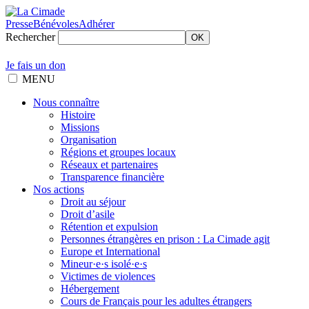
Presse
Bénévoles
Adhérer
Rechercher
OK
Je fais un don
MENU
Nous connaître
Histoire
Missions
Organisation
Régions et groupes locaux
Réseaux et partenaires
Transparence financière
Nos actions
Droit au séjour
Droit d’asile
Rétention et expulsion
Personnes étrangères en prison : La Cimade agit
Europe et International
Mineur·e·s isolé·e·s
Victimes de violences
Hébergement
Cours de Français pour les adultes étrangers