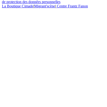
de protection des données personnelles
La Boutique Cimade
|
Migrant'scène
|
Centre Frantz Fanon