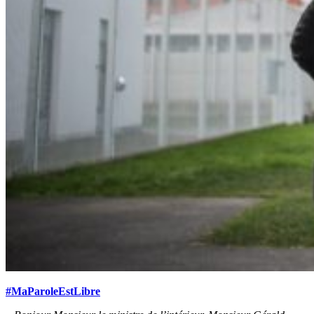
#MaParoleEstLibre