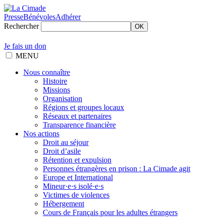
Presse
Bénévoles
Adhérer
Rechercher
OK
Je fais un don
MENU
Nous connaître
Histoire
Missions
Organisation
Régions et groupes locaux
Réseaux et partenaires
Transparence financière
Nos actions
Droit au séjour
Droit d’asile
Rétention et expulsion
Personnes étrangères en prison : La Cimade agit
Europe et International
Mineur·e·s isolé·e·s
Victimes de violences
Hébergement
Cours de Français pour les adultes étrangers