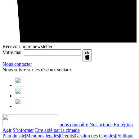
Recevoir notre newsletter
Votre mail
ok
Nous contacter
Nous suivre sur les réseaux sociaux
nous connaître
Nos actions
En région
Agir
S’informer
Etre aidé par la cimade
Plan du site
|
Mentions légales
|
Crédits
|
Gestion des Cookies
|
Politique