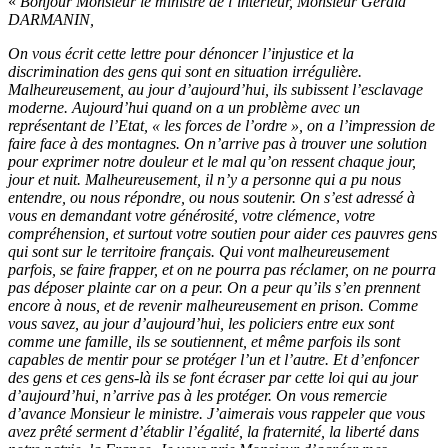
«
Bonjour Monsieur le ministre de l’intérieur, Monsieur Gérald
DARMANIN,
On vous écrit cette lettre pour dénoncer l’injustice et la
discrimination des gens qui sont en situation irrégulière.
Malheureusement, au jour d’aujourd’hui, ils subissent l’esclavage
moderne. Aujourd’hui quand on a un problème avec un
représentant de l’Etat, « les forces de l’ordre », on a l’impression de
faire face à des montagnes. On n’arrive pas à trouver une solution
pour exprimer notre douleur et le mal qu’on ressent chaque jour,
jour et nuit. Malheureusement, il n’y a personne qui a pu nous
entendre, ou nous répondre, ou nous soutenir. On s’est adressé à
vous en demandant votre générosité, votre clémence, votre
compréhension, et surtout votre soutien pour aider ces pauvres gens
qui sont sur le territoire français. Qui vont malheureusement
parfois, se faire frapper, et on ne pourra pas réclamer, on ne pourra
pas déposer plainte car on a peur. On a peur qu’ils s’en prennent
encore à nous, et de revenir malheureusement en prison. Comme
vous savez, au jour d’aujourd’hui, les policiers entre eux sont
comme une famille, ils se soutiennent, et même parfois ils sont
capables de mentir pour se protéger l’un et l’autre. Et d’enfoncer
des gens et ces gens-là ils se font écraser par cette loi qui au jour
d’aujourd’hui, n’arrive pas à les protéger. On vous remercie
d’avance Monsieur le ministre. J’aimerais vous rappeler que vous
avez prêté serment d’établir l’égalité, la fraternité, la liberté dans