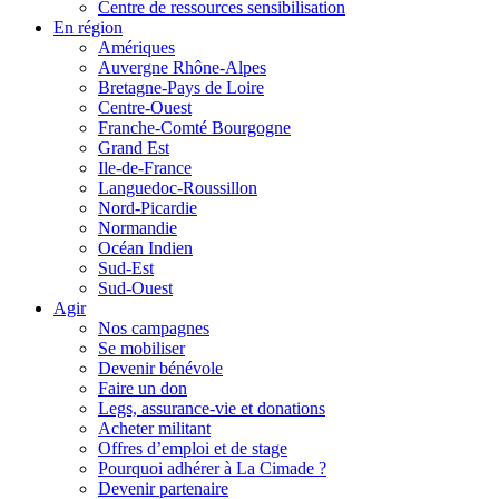
Centre de ressources sensibilisation
En région
Amériques
Auvergne Rhône-Alpes
Bretagne-Pays de Loire
Centre-Ouest
Franche-Comté Bourgogne
Grand Est
Ile-de-France
Languedoc-Roussillon
Nord-Picardie
Normandie
Océan Indien
Sud-Est
Sud-Ouest
Agir
Nos campagnes
Se mobiliser
Devenir bénévole
Faire un don
Legs, assurance-vie et donations
Acheter militant
Offres d’emploi et de stage
Pourquoi adhérer à La Cimade ?
Devenir partenaire