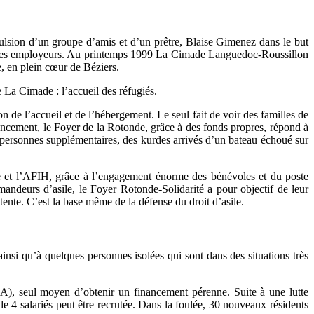
pulsion d’un groupe d’amis et d’un prêtre, Blaise Gimenez dans le but
s et des employeurs. Au printemps 1999 La Cimade Languedoc-Roussillon
e, en plein cœur de Béziers.
e La Cimade : l’accueil des réfugiés.
 de l’accueil et de l’hébergement. Le seul fait de voir des familles de
ancement, le Foyer de la Rotonde, grâce à des fonds propres, répond à
0 personnes supplémentaires, des kurdes arrivés d’un bateau échoué sur
 et l’AFIH, grâce à l’engagement énorme des bénévoles et du poste
andeurs d’asile, le Foyer Rotonde-Solidarité a pour objectif de leur
ttente. C’est la base même de la défense du droit d’asile.
insi qu’à quelques personnes isolées qui sont dans des situations très
A), seul moyen d’obtenir un financement pérenne. Suite à une lutte
 4 salariés peut être recrutée. Dans la foulée, 30 nouveaux résidents