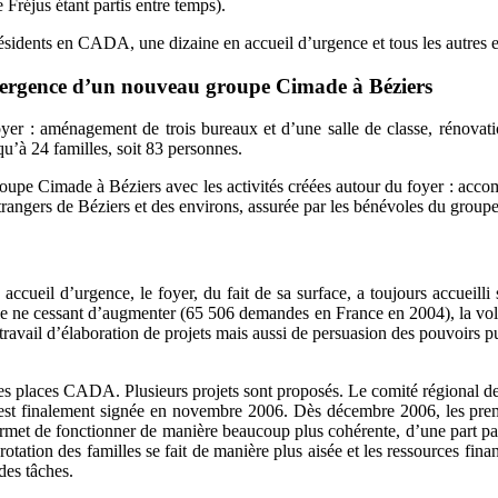
 Fréjus étant partis entre temps).
 résidents en CADA, une dizaine en accueil d’urgence et tous les autres 
émergence d’un nouveau groupe Cimade à Béziers
oyer : aménagement de trois bureaux et d’une salle de classe, rénovati
qu’à 24 familles, soit 83 personnes.
e Cimade à Béziers avec les activités créées autour du foyer : accompa
trangers de Béziers et des environs, assurée par les bénévoles du grou
ueil d’urgence, le foyer, du fait de sa surface, a toujours accueilli
 ne cessant d’augmenter (65 506 demandes en France en 2004), la volont
 travail d’élaboration de projets mais aussi de persuasion des pouvoirs 
des places CADA. Plusieurs projets sont proposés. Le comité régional de
t finalement signée en novembre 2006. Dès décembre 2006, les premiè
permet de fonctionner de manière beaucoup plus cohérente, d’une part par
otation des familles se fait de manière plus aisée et les ressources fina
des tâches.