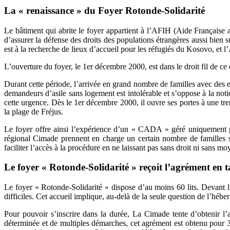
La « renaissance » du Foyer Rotonde-Solidarité
Le bâtiment qui abrite le foyer appartient à l’AFIH (Aide Française 
d’assurer la défense des droits des populations étrangères aussi bie
est à la recherche de lieux d’accueil pour les réfugiés du Kosovo, et 
L’ouverture du foyer, le 1er décembre 2000, est dans le droit fil de ce
Durant cette période, l’arrivée en grand nombre de familles avec des e
demandeurs d’asile sans logement est intolérable et s’oppose à la no
cette urgence. Dès le 1er décembre 2000, il ouvre ses portes à une tr
la plage de Fréjus.
Le foyer offre ainsi l’expérience d’un « CADA » géré uniquement 
régional Cimade prennent en charge un certain nombre de familles su
faciliter l’accès à la procédure en ne laissant pas sans droit ni sans m
Le foyer « Rotonde-Solidarité » reçoit l’agrément e
Le foyer « Rotonde-Solidarité » dispose d’au moins 60 lits. Devant l’
difficiles. Cet accueil implique, au-delà de la seule question de l’hé
Pour pouvoir s’inscrire dans la durée, La Cimade tente d’obtenir 
déterminée et de multiples démarches, cet agrément est obtenu pour 3