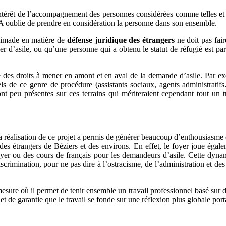
ntérêt de l’accompagnement des personnes considérées comme telles et n
DA oublie de prendre en considération la personne dans son ensemble.
 Cimade en matière de
défense juridique des étrangers
ne doit pas fai
er d’asile, ou qu’une personne qui a obtenu le statut de réfugié est par
 des droits à mener en amont et en aval de la demande d’asile. Par e
els de ce genre de procédure (assistants sociaux, agents administratif
ont peu présentes sur ces terrains qui mériteraient cependant tout un t
 la réalisation de ce projet a permis de générer beaucoup d’enthousiasm
des étrangers de Béziers et des environs. En effet, le foyer joue égal
yer ou des cours de français pour les demandeurs d’asile. Cette dynam
iscrimination, pour ne pas dire à l’ostracisme, de l’administration et des
mesure où il permet de tenir ensemble un travail professionnel basé sur d
 et de garantie que le travail se fonde sur une réflexion plus globale porta