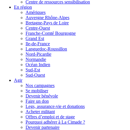
Centre de ressources sensibilisation
En région
Amériques
Auvergne Rhône-Alpes
Bretagne-Pays de Loire
Centre-Ouest
Franche-Comté Bourgogne
Grand Est
Ile-de-France
Languedoc-Roussillon
Nord-Picardie
Normandie
Océan Indien
Sud-Est
Sud-Ouest
Agir
Nos campagnes
Se mobiliser
Devenir bénévole
Faire un don
Legs, assurance-vie et donations
Acheter militant
Offres d’emploi et de stage
Pourquoi adhérer à La Cimade ?
Devenir partenaire