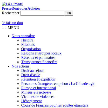
Presse
Bénévoles
Adhérer
Rechercher
OK
Je fais un don
MENU
Nous connaître
Histoire
Missions
Organisation
Régions et groupes locaux
Réseaux et partenaires
Transparence financière
Nos actions
Droit au séjour
Droit d’asile
Rétention et expulsion
Personnes étrangères en prison : La Cimade agit
Europe et International
Mineur·e·s isolé·e·s
Victimes de violences
Hébergement
Cours de Français pour les adultes étrangers