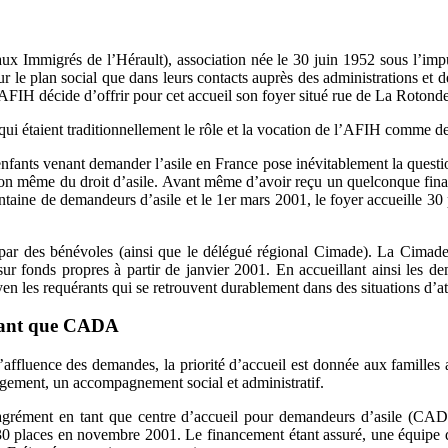
aux Immigrés de l’Hérault), association née le 30 juin 1952 sous l’im
n sur le plan social que dans leurs contacts auprès des administration
l’AFIH décide d’offrir pour cet accueil son foyer situé rue de La Rotond
 qui étaient traditionnellement le rôle et la vocation de l’AFIH comme d
nfants venant demander l’asile en France pose inévitablement la question
tion même du droit d’asile. Avant même d’avoir reçu un quelconque fin
entaine de demandeurs d’asile et le 1er mars 2001, le foyer accueille 3
par des bénévoles (ainsi que le délégué régional Cimade). La Cimade
r fonds propres à partir de janvier 2001. En accueillant ainsi les dem
oyen les requérants qui se retrouvent durablement dans des situations d’a
n tant que CADA
affluence des demandes, la priorité d’accueil est donnée aux familles a
bergement, un accompagnement social et administratif.
l’agrément en tant que centre d’accueil pour demandeurs d’asile (CAD
0 places en novembre 2001. Le financement étant assuré, une équipe de