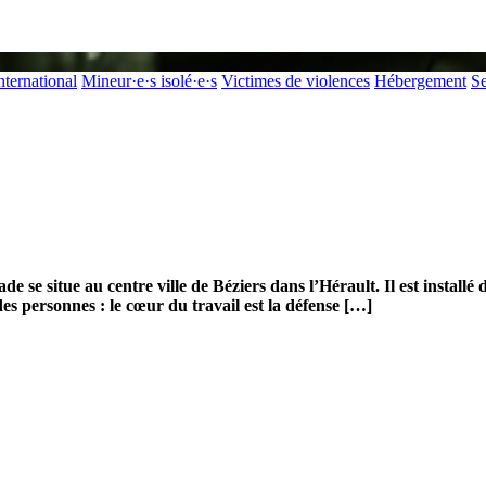
nternational
Mineur·e·s isolé·e·s
Victimes de violences
Hébergement
Se
 situe au centre ville de Béziers dans l’Hérault. Il est installé da
es personnes : le cœur du travail est la défense […]