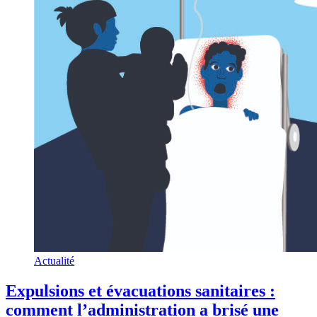
Actualité
Expulsions et évacuations sanitaires :
comment l’administration a brisé une