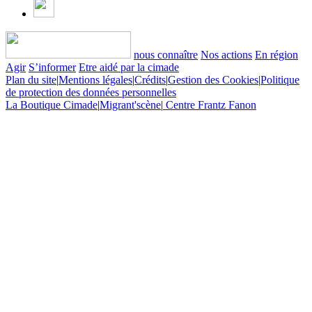
nous connaître
Nos actions
En région
Agir
S’informer
Etre aidé par la cimade
Plan du site
|
Mentions légales
|
Crédits
|
Gestion des Cookies
|
Politique
de protection des données personnelles
La Boutique Cimade
|
Migrant'scène
|
Centre Frantz Fanon