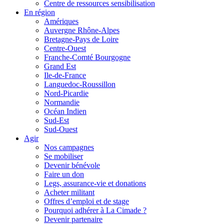
Centre de ressources sensibilisation
En région
Amériques
Auvergne Rhône-Alpes
Bretagne-Pays de Loire
Centre-Ouest
Franche-Comté Bourgogne
Grand Est
Ile-de-France
Languedoc-Roussillon
Nord-Picardie
Normandie
Océan Indien
Sud-Est
Sud-Ouest
Agir
Nos campagnes
Se mobiliser
Devenir bénévole
Faire un don
Legs, assurance-vie et donations
Acheter militant
Offres d’emploi et de stage
Pourquoi adhérer à La Cimade ?
Devenir partenaire