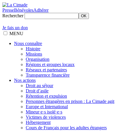
Presse
Bénévoles
Adhérer
Rechercher
OK
Je fais un don
MENU
Nous connaître
Histoire
Missions
Organisation
Régions et groupes locaux
Réseaux et partenaires
Transparence financière
Nos actions
Droit au séjour
Droit d’asile
Rétention et expulsion
Personnes étrangères en prison : La Cimade agit
Europe et International
Mineur·e·s isolé·e·s
Victimes de violences
Hébergement
Cours de Français pour les adultes étrangers