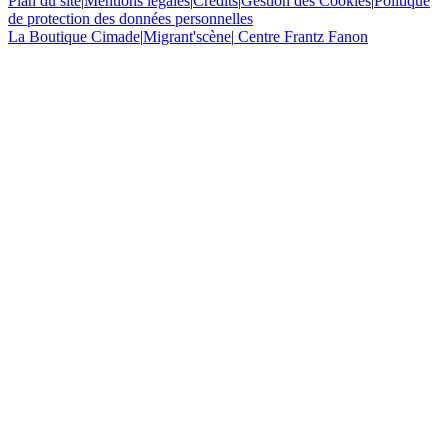
Plan du site
|
Mentions légales
|
Crédits
|
Gestion des Cookies
|
Politique
de protection des données personnelles
La Boutique Cimade
|
Migrant'scène
|
Centre Frantz Fanon