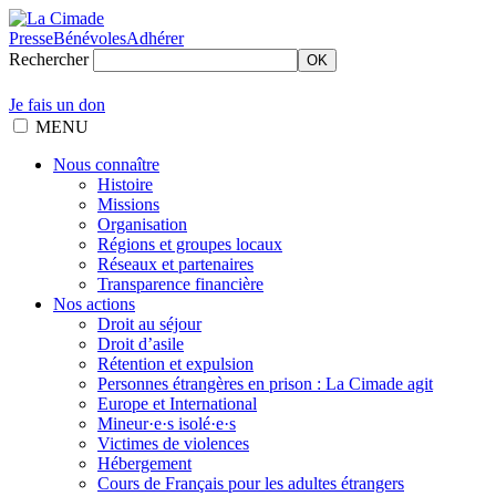
Presse
Bénévoles
Adhérer
Rechercher
OK
Je fais un don
MENU
Nous connaître
Histoire
Missions
Organisation
Régions et groupes locaux
Réseaux et partenaires
Transparence financière
Nos actions
Droit au séjour
Droit d’asile
Rétention et expulsion
Personnes étrangères en prison : La Cimade agit
Europe et International
Mineur·e·s isolé·e·s
Victimes de violences
Hébergement
Cours de Français pour les adultes étrangers