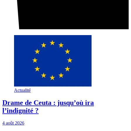
Actualité
Drame de Ceuta : jusqu’où ira
l’indignité ?
4 août 2026