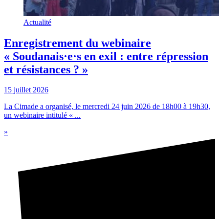
Actualité
Enregistrement du webinaire
« Soudanais·e·s en exil : entre répression
et résistances ? »
15 juillet 2026
La Cimade a organisé, le mercredi 24 juin 2026 de 18h00 à 19h30,
un webinaire intitulé « ...
»