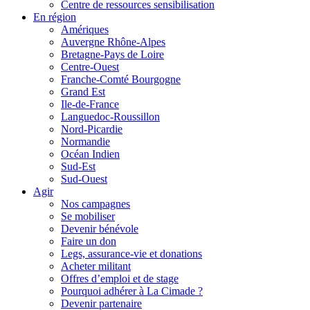
Centre de ressources sensibilisation
En région
Amériques
Auvergne Rhône-Alpes
Bretagne-Pays de Loire
Centre-Ouest
Franche-Comté Bourgogne
Grand Est
Ile-de-France
Languedoc-Roussillon
Nord-Picardie
Normandie
Océan Indien
Sud-Est
Sud-Ouest
Agir
Nos campagnes
Se mobiliser
Devenir bénévole
Faire un don
Legs, assurance-vie et donations
Acheter militant
Offres d’emploi et de stage
Pourquoi adhérer à La Cimade ?
Devenir partenaire