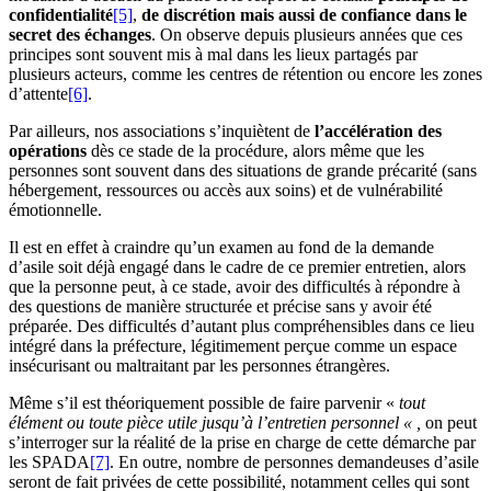
confidentialité
[5]
,
de discrétion mais aussi de confiance dans le
secret des échanges
. On observe depuis plusieurs années que ces
principes sont souvent mis à mal dans les lieux partagés par
plusieurs acteurs, comme les centres de rétention ou encore les zones
d’attente
[6]
.
Par ailleurs, nos associations s’inquiètent de
l’accélération des
opérations
dès ce stade de la procédure, alors même que les
personnes sont souvent dans des situations de grande précarité (sans
hébergement, ressources ou accès aux soins) et de vulnérabilité
émotionnelle.
Il est en effet à craindre qu’un examen au fond de la demande
d’asile soit déjà engagé dans le cadre de ce premier entretien, alors
que la personne peut, à ce stade, avoir des difficultés à répondre à
des questions de manière structurée et précise sans y avoir été
préparée. Des difficultés d’autant plus compréhensibles dans ce lieu
intégré dans la préfecture, légitimement perçue comme un espace
insécurisant ou maltraitant par les personnes étrangères.
Même s’il est théoriquement possible de faire parvenir «
tout
élément ou toute pièce utile jusqu’à l’entretien personnel « ,
on peut
s’interroger sur la réalité de la prise en charge de cette démarche par
les SPADA
[7]
. En outre, nombre de personnes demandeuses d’asile
seront de fait privées de cette possibilité, notamment celles qui sont