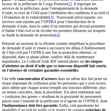
locaux de la préfecture de Cergy-Pontoise
[2]
. Il regroupe les
services de la préfecture, pour l’enregistrement de la demande
d’asile, et ceux de l’Ofii pour l’attribution des conditions d’accueil et
l’évaluation de la vulnérabilité
[3]
. Nouveauté préoccupante, ces
services sont rejoints par l’OFPRA pour l’introduction de la
demande d’asile, dans le cadre d’un entretien qui devrait permettre
d’établir l’état civil et de récolter les premiers éléments sur lesquels
se fonde la demande de protection
[4]
.
Présenté au moment de la réforme comme simplifiant la procédure
de demande d’asile et visant à raccourcir les délais d’établissement
de l’état civil par l’OFPRA une fois la protection obtenue, ce
dispositif, dans sa phase pilote, soulève déjà de nombreuses
inquiétudes. Le Collectif Asile IDF entend alerter sur
les risques
d’atteintes au droit d’asile que ce nouveau dispositif fait courir,
en l’absence de certaines garanties essentielles
.
Une telle
concentration d’acteurs
dans un même lieu fait peser un
risque important de confusion pour les personnes qui y sont reçues,
alors même que chaque acteur remplit une fonction différente, plus
ou moins coercitive, dans la procédure. Est ainsi entretenue une
« confusion des genres » résultant de la proximité de personnels
placés sous l’autorité de la préfecture et d’agents de l’OFPRA, dont
l’indépendance doit être garantie.
Enfin, cela questionne les
modalités d’accueil du public et le respect de certains
principes de