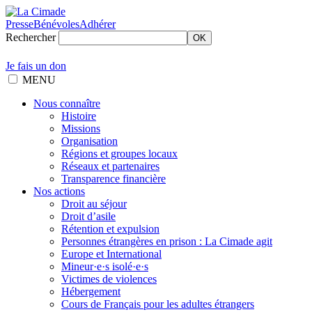
Presse
Bénévoles
Adhérer
Rechercher
OK
Je fais un don
MENU
Nous connaître
Histoire
Missions
Organisation
Régions et groupes locaux
Réseaux et partenaires
Transparence financière
Nos actions
Droit au séjour
Droit d’asile
Rétention et expulsion
Personnes étrangères en prison : La Cimade agit
Europe et International
Mineur·e·s isolé·e·s
Victimes de violences
Hébergement
Cours de Français pour les adultes étrangers