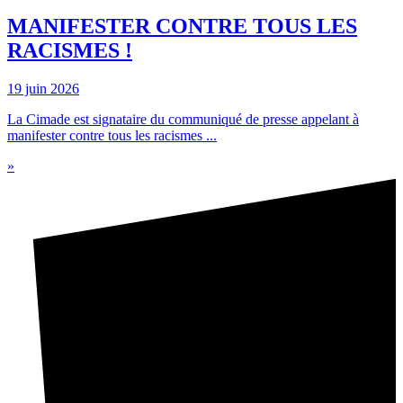
MANIFESTER CONTRE TOUS LES
RACISMES !
19 juin 2026
La Cimade est signataire du communiqué de presse appelant à
manifester contre tous les racismes ...
»