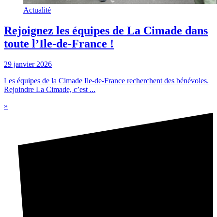
Actualité
Rejoignez les équipes de La Cimade dans
toute l’Ile-de-France !
29 janvier 2026
Les équipes de la Cimade Ile-de-France recherchent des bénévoles.
Rejoindre La Cimade, c’est ...
»