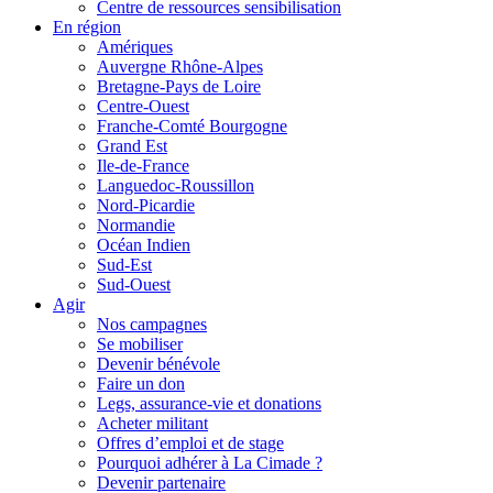
Centre de ressources sensibilisation
En région
Amériques
Auvergne Rhône-Alpes
Bretagne-Pays de Loire
Centre-Ouest
Franche-Comté Bourgogne
Grand Est
Ile-de-France
Languedoc-Roussillon
Nord-Picardie
Normandie
Océan Indien
Sud-Est
Sud-Ouest
Agir
Nos campagnes
Se mobiliser
Devenir bénévole
Faire un don
Legs, assurance-vie et donations
Acheter militant
Offres d’emploi et de stage
Pourquoi adhérer à La Cimade ?
Devenir partenaire