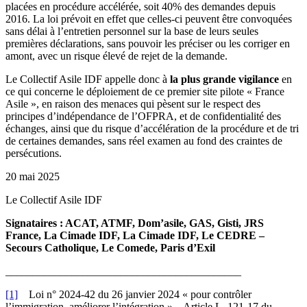
placées en procédure accélérée, soit 40% des demandes depuis
2016. La loi prévoit en effet que celles-ci peuvent être convoquées
sans délai à l’entretien personnel sur la base de leurs seules
premières déclarations, sans pouvoir les préciser ou les corriger en
amont, avec un risque élevé de rejet de la demande.
Le Collectif Asile IDF appelle donc à
la plus grande vigilance
en
ce qui concerne le déploiement de ce premier site pilote « France
Asile », en raison des menaces qui pèsent sur le respect des
principes d’indépendance de l’OFPRA, et de confidentialité des
échanges, ainsi que du risque d’accélération de la procédure et de tri
de certaines demandes, sans réel examen au fond des craintes de
persécutions.
20 mai 2025
Le Collectif Asile IDF
Signataires : ACAT, ATMF, Dom’asile, GAS, Gisti, JRS
France, La Cimade IDF, La Cimade IDF, Le CEDRE –
Secours Catholique, Le Comede, Paris d’Exil
___________________________________________
[1]
Loi n° 2024-42 du 26 janvier 2024 « pour contrôler
l’immigration, améliorer l’intégration » – Article L. 121-17 du