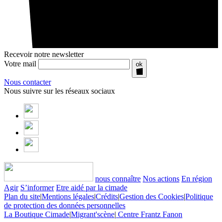
Recevoir notre newsletter
Votre mail
ok
Nous contacter
Nous suivre sur les réseaux sociaux
nous connaître
Nos actions
En région
Agir
S’informer
Etre aidé par la cimade
Plan du site
|
Mentions légales
|
Crédits
|
Gestion des Cookies
|
Politique
de protection des données personnelles
La Boutique Cimade
|
Migrant'scène
|
Centre Frantz Fanon