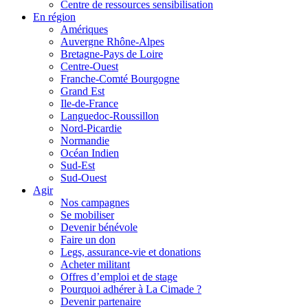
Centre de ressources sensibilisation
En région
Amériques
Auvergne Rhône-Alpes
Bretagne-Pays de Loire
Centre-Ouest
Franche-Comté Bourgogne
Grand Est
Ile-de-France
Languedoc-Roussillon
Nord-Picardie
Normandie
Océan Indien
Sud-Est
Sud-Ouest
Agir
Nos campagnes
Se mobiliser
Devenir bénévole
Faire un don
Legs, assurance-vie et donations
Acheter militant
Offres d’emploi et de stage
Pourquoi adhérer à La Cimade ?
Devenir partenaire