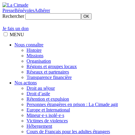
Presse
Bénévoles
Adhérer
Rechercher
OK
Je fais un don
MENU
Nous connaître
Histoire
Missions
Organisation
Régions et groupes locaux
Réseaux et partenaires
Transparence financière
Nos actions
Droit au séjour
Droit d’asile
Rétention et expulsion
Personnes étrangères en prison : La Cimade agit
Europe et International
Mineur·e·s isolé·e·s
Victimes de violences
Hébergement
Cours de Français pour les adultes étrangers