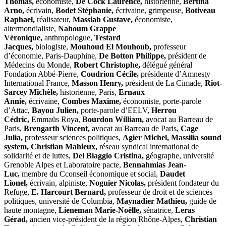
Thomas,
économiste,
De Cock Laurence,
historienne,
Bertina
Arno,
écrivain,
Bodet Stéphanie,
écrivaine, grimpeuse,
Botiveau
Raphael,
réalisateur,
Massiah Gustave,
économiste,
altermondialiste,
Nahoum Grappe
Véronique,
anthropologue,
Testard
Jacques,
biologiste,
Mouhoud El Mouhoub,
professeur
d’économie, Paris-Dauphine,
De Botton Philippe,
président de
Médecins du Monde,
Robert Christophe,
délégué général
Fondation Abbé-Pierre,
Coudrion Cécile,
présidente d’Amnesty
International France,
Masson Henry,
président de La Cimade,
Riot-
Sarcey Michèle,
historienne, Paris,
Ernaux
Annie,
écrivaine,
Combes Maxime,
économiste, porte-parole
d’Attac,
Bayou Julien,
porte-parole d’EELV,
Herrou
Cédric,
Emmaüs Roya,
Bourdon William,
avocat au Barreau de
Paris,
Brengarth Vincent,
avocat au Barreau de Paris,
Cage
Julia,
professeur sciences politiques,
Agier Michel,
Massilia sound
system,
Christian Mahieux,
réseau syndical international de
solidarité et de luttes,
Del Biaggio Cristina,
géographe, université
Grenoble Alpes et Laboratoire pacte,
Bennahmias Jean-
Luc,
membre du Cconseil économique et social,
Daudet
Lionel,
écrivain, alpiniste,
Noguier Nicolas,
président fondateur du
Refuge,
E. Harcourt Bernard,
professeur de droit et de sciences
politiques, université de Columbia,
Maynadier Mathieu,
guide de
haute montagne,
Lieneman Marie-Noëlle,
sénatrice,
Leras
Gérad,
ancien vice-président de la région Rhône-Alpes,
Christian