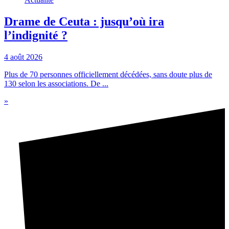
Drame de Ceuta : jusqu’où ira
l’indignité ?
4 août 2026
Plus de 70 personnes officiellement décédées, sans doute plus de
130 selon les associations. De ...
»