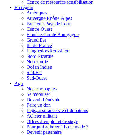
Centre de ressources sensibilisation
En région
Amériques
Auvergne Rhône-Alpes
Bretagne-Pays de Loire
Centre-Ouest
Franche-Comté Bourgogne
Grand Est
Ile-de-France
Languedoc-Roussillon
Nord-Picardie
Normandie
Océan Indien
Sud-Est
Sud-Ouest
Agir
Nos campagnes
Se mobiliser
Devenir bénévole
Faire un don
Legs, assurance-vie et donations
Acheter militant
Offres d’emploi et de stage
Pourquoi adhérer à La Cimade ?
Devenir partenaire