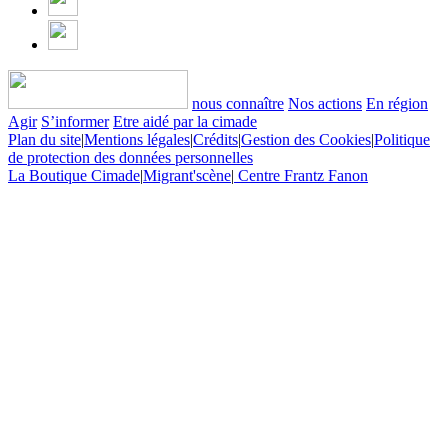
nous connaître
Nos actions
En région
Agir
S’informer
Etre aidé par la cimade
Plan du site
|
Mentions légales
|
Crédits
|
Gestion des Cookies
|
Politique
de protection des données personnelles
La Boutique Cimade
|
Migrant'scène
|
Centre Frantz Fanon