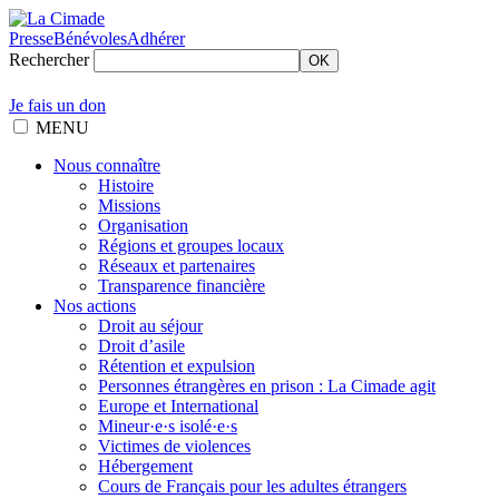
Presse
Bénévoles
Adhérer
Rechercher
OK
Je fais un don
MENU
Nous connaître
Histoire
Missions
Organisation
Régions et groupes locaux
Réseaux et partenaires
Transparence financière
Nos actions
Droit au séjour
Droit d’asile
Rétention et expulsion
Personnes étrangères en prison : La Cimade agit
Europe et International
Mineur·e·s isolé·e·s
Victimes de violences
Hébergement
Cours de Français pour les adultes étrangers