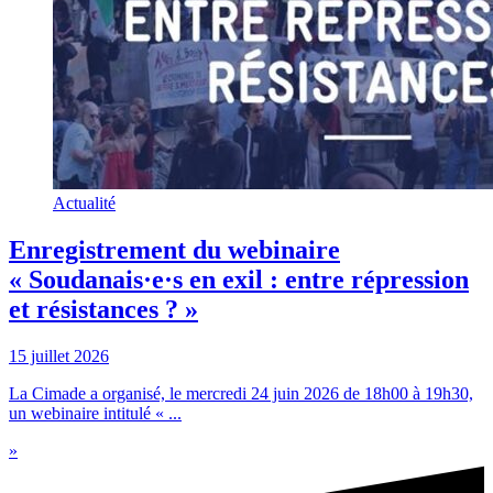
Actualité
Enregistrement du webinaire
« Soudanais·e·s en exil : entre répression
et résistances ? »
15 juillet 2026
La Cimade a organisé, le mercredi 24 juin 2026 de 18h00 à 19h30,
un webinaire intitulé « ...
»