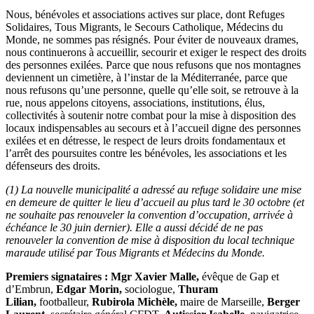
Nous, bénévoles et associations actives sur place, dont Refuges
Solidaires, Tous Migrants, le Secours Catholique, Médecins du
Monde, ne sommes pas résignés. Pour éviter de nouveaux drames,
nous continuerons à accueillir, secourir et exiger le respect des droits
des personnes exilées. Parce que nous refusons que nos montagnes
deviennent un cimetière, à l’instar de la Méditerranée, parce que
nous refusons qu’une personne, quelle qu’elle soit, se retrouve à la
rue, nous appelons citoyens, associations, institutions, élus,
collectivités à soutenir notre combat pour la mise à disposition des
locaux indispensables au secours et à l’accueil digne des personnes
exilées et en détresse, le respect de leurs droits fondamentaux et
l’arrêt des poursuites contre les bénévoles, les associations et les
défenseurs des droits.
(1) La nouvelle municipalité a adressé au refuge solidaire une mise
en demeure de quitter le lieu d’accueil au plus tard le 30 octobre (et
ne souhaite pas renouveler la convention d’occupation, arrivée à
échéance le 30 juin dernier). Elle a aussi décidé de ne pas
renouveler la convention de mise à disposition du local technique
maraude utilisé par Tous Migrants et Médecins du Monde.
Premiers signataires :
Mgr Xavier Malle,
évêque de Gap et
d’Embrun,
Edgar Morin,
sociologue,
Thuram
Lilian,
footballeur,
Rubirola Michèle,
maire de Marseille,
Berger