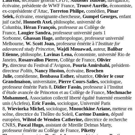
Laurent,
secrétaire général CFDT,
Autissier Isabelle,
navigatrice,
écrivaine, présidente de WWF France,
Trouvé Aurélie,
économiste,
ex-coprésidente d’Attac,
Torreton Philipe,
comédien,
Pinar
Selek,
écrivaine, enseignante-chercheuse,
Gumpel Georges,
enfant
juif caché,
Honneth Axel,
philosophe, université de
Columbia,
Héran François,
professeur au Collège de
France,
Laugier Sandra,
professeur université paris 1
Sorbonne,
Ghassan Hage,
anthropologue, professeur université
Melbourne,
W. Scott Joan,
professeur émérite à l’
Institute for
adavanced study Princeton,
Wajdi Mouawad,
auteur,
Balibar
Etienne,
philosophe,
Lavinas Lena,
économiste, université Rio de
Janeiro,
Rosanvallon Pierre,
Collège de France,
Olivier
Py,
directeur du Festival d’Avignon,
Pouria Amirshahi,
président-
directeur
Politis,
Nancy Huston,
écrivaine,
Brochen
Julie,
comédienne,
Benbassa Esther,
sénatrice,
Olivier le cour
Grandmaison,
universitaire,
Pierre Cours-Salies,
sociologue,
professeur émérite Paris 8,
Didier Fassin,
professeur à l’Institut
d’étude avancée de Princeton et au Collège de France,
Mechmache
Mohammed,
Association collectif liberté égalité fraternité ensemble
unis (Aclefeu),
Eric Fassin,
sociologue, Université Paris
8,
Wieviorka Michel,
sociologue,
Mnouchkine Ariane,
metteur en
scène, directrice du Théâtre du Soleil,
Carème Damien,
député
européen,
Wihtol de Wenden Catherine,
directrice de recherche
CNRS,
Pascal Hugo,
assistant de Mireille Delmas Marty,
professeur émérite au Collège de France,
Piketty