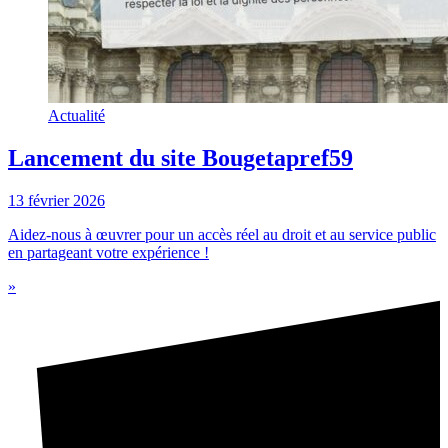
Actualité
Lancement du site Bougetapref59
13 février 2026
Aidez-nous à œuvrer pour un accès réel au droit et au service public
en partageant votre expérience !
»