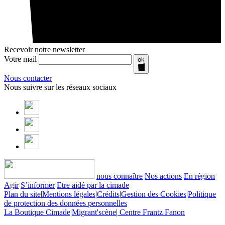
Recevoir notre newsletter
Votre mail
ok
Nous contacter
Nous suivre sur les réseaux sociaux
nous connaître
Nos actions
En région
Agir
S’informer
Etre aidé par la cimade
Plan du site
|
Mentions légales
|
Crédits
|
Gestion des Cookies
|
Politique
de protection des données personnelles
La Boutique Cimade
|
Migrant'scène
|
Centre Frantz Fanon