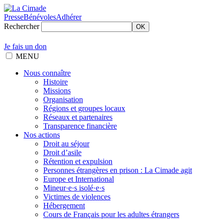
Presse
Bénévoles
Adhérer
Rechercher
OK
Je fais un don
MENU
Nous connaître
Histoire
Missions
Organisation
Régions et groupes locaux
Réseaux et partenaires
Transparence financière
Nos actions
Droit au séjour
Droit d’asile
Rétention et expulsion
Personnes étrangères en prison : La Cimade agit
Europe et International
Mineur·e·s isolé·e·s
Victimes de violences
Hébergement
Cours de Français pour les adultes étrangers