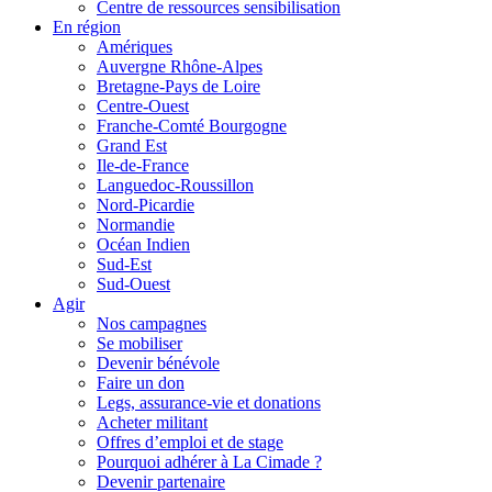
Centre de ressources sensibilisation
En région
Amériques
Auvergne Rhône-Alpes
Bretagne-Pays de Loire
Centre-Ouest
Franche-Comté Bourgogne
Grand Est
Ile-de-France
Languedoc-Roussillon
Nord-Picardie
Normandie
Océan Indien
Sud-Est
Sud-Ouest
Agir
Nos campagnes
Se mobiliser
Devenir bénévole
Faire un don
Legs, assurance-vie et donations
Acheter militant
Offres d’emploi et de stage
Pourquoi adhérer à La Cimade ?
Devenir partenaire