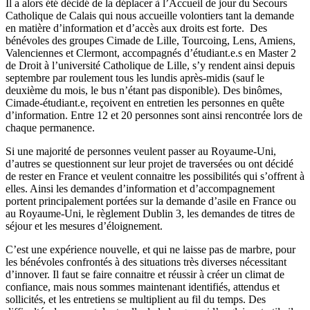
Il a alors été décidé de la déplacer à l’Accueil de jour du Secours
Catholique de Calais qui nous accueille volontiers tant la demande
en matière d’information et d’accès aux droits est forte. Des
bénévoles des groupes Cimade de Lille, Tourcoing, Lens, Amiens,
Valenciennes et Clermont, accompagnés d’étudiant.e.s en Master 2
de Droit à l’université Catholique de Lille, s’y rendent ainsi depuis
septembre par roulement tous les lundis après-midis (sauf le
deuxième du mois, le bus n’étant pas disponible). Des binômes,
Cimade-étudiant.e, reçoivent en entretien les personnes en quête
d’information. Entre 12 et 20 personnes sont ainsi rencontrée lors de
chaque permanence.
Si une majorité de personnes veulent passer au Royaume-Uni,
d’autres se questionnent sur leur projet de traversées ou ont décidé
de rester en France et veulent connaitre les possibilités qui s’offrent à
elles. Ainsi les demandes d’information et d’accompagnement
portent principalement portées sur la demande d’asile en France ou
au Royaume-Uni, le règlement Dublin 3, les demandes de titres de
séjour et les mesures d’éloignement.
C’est une expérience nouvelle, et qui ne laisse pas de marbre, pour
les bénévoles confrontés à des situations très diverses nécessitant
d’innover. Il faut se faire connaitre et réussir à créer un climat de
confiance, mais nous sommes maintenant identifiés, attendus et
sollicités, et les entretiens se multiplient au fil du temps. Des