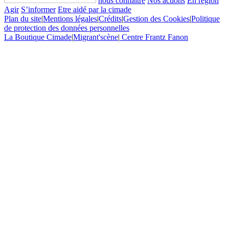
nous connaître
Nos actions
En région
Agir
S’informer
Etre aidé par la cimade
Plan du site
|
Mentions légales
|
Crédits
|
Gestion des Cookies
|
Politique
de protection des données personnelles
La Boutique Cimade
|
Migrant'scène
|
Centre Frantz Fanon