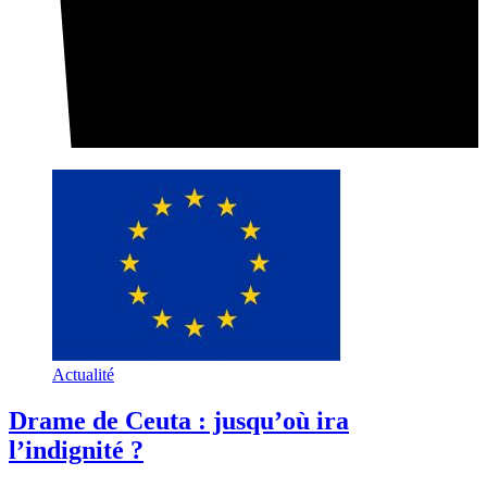
Actualité
Drame de Ceuta : jusqu’où ira
l’indignité ?