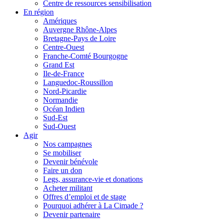
Centre de ressources sensibilisation
En région
Amériques
Auvergne Rhône-Alpes
Bretagne-Pays de Loire
Centre-Ouest
Franche-Comté Bourgogne
Grand Est
Ile-de-France
Languedoc-Roussillon
Nord-Picardie
Normandie
Océan Indien
Sud-Est
Sud-Ouest
Agir
Nos campagnes
Se mobiliser
Devenir bénévole
Faire un don
Legs, assurance-vie et donations
Acheter militant
Offres d’emploi et de stage
Pourquoi adhérer à La Cimade ?
Devenir partenaire