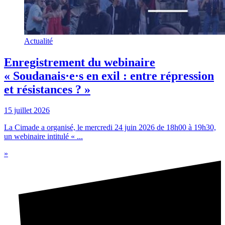
Actualité
Enregistrement du webinaire
« Soudanais·e·s en exil : entre répression
et résistances ? »
15 juillet 2026
La Cimade a organisé, le mercredi 24 juin 2026 de 18h00 à 19h30,
un webinaire intitulé « ...
»