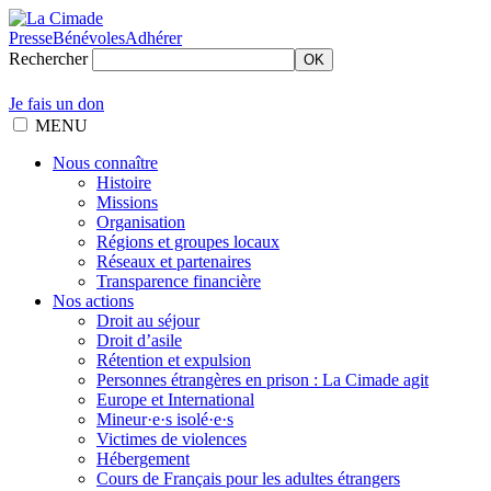
Presse
Bénévoles
Adhérer
Rechercher
OK
Je fais un don
MENU
Nous connaître
Histoire
Missions
Organisation
Régions et groupes locaux
Réseaux et partenaires
Transparence financière
Nos actions
Droit au séjour
Droit d’asile
Rétention et expulsion
Personnes étrangères en prison : La Cimade agit
Europe et International
Mineur·e·s isolé·e·s
Victimes de violences
Hébergement
Cours de Français pour les adultes étrangers