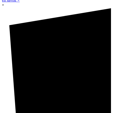
en savoir +
»