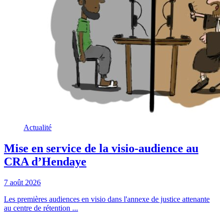
Actualité
Mise en service de la visio-audience au
CRA d’Hendaye
7 août 2026
Les premières audiences en visio dans l'annexe de justice attenante
au centre de rétention ...