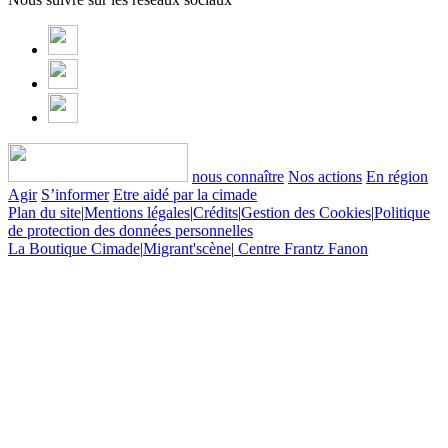
nous connaître
Nos actions
En région
Agir
S’informer
Etre aidé par la cimade
Plan du site
|
Mentions légales
|
Crédits
|
Gestion des Cookies
|
Politique
de protection des données personnelles
La Boutique Cimade
|
Migrant'scène
|
Centre Frantz Fanon