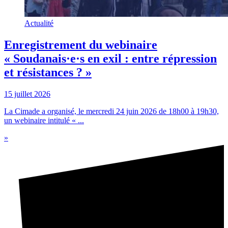
Actualité
Enregistrement du webinaire
« Soudanais·e·s en exil : entre répression
et résistances ? »
15 juillet 2026
La Cimade a organisé, le mercredi 24 juin 2026 de 18h00 à 19h30,
un webinaire intitulé « ...
»