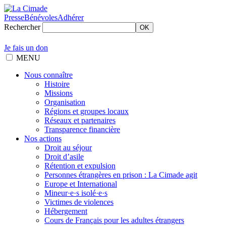
Presse
Bénévoles
Adhérer
Rechercher
OK
Je fais un don
MENU
Nous connaître
Histoire
Missions
Organisation
Régions et groupes locaux
Réseaux et partenaires
Transparence financière
Nos actions
Droit au séjour
Droit d’asile
Rétention et expulsion
Personnes étrangères en prison : La Cimade agit
Europe et International
Mineur·e·s isolé·e·s
Victimes de violences
Hébergement
Cours de Français pour les adultes étrangers