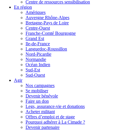
Centre de ressources sensibilisation
En région
Amériques
Auvergne Rhône-Alpes
Bretagne-Pays de Loire
Centre-Ouest
Franche-Comté Bourgogne
Grand Est
Ile-de-France
Languedoc-Roussillon
Nord-Picardie
Normandie
Océan Indien
Sud-Est
Sud-Ouest
Agir
Nos campagnes
Se mobiliser
Devenir bénévole
Faire un don
Legs, assurance-vie et donations
Acheter militant
Offres d’emploi et de stage
Pourquoi adhérer à La Cimade ?
Devenir partenaire