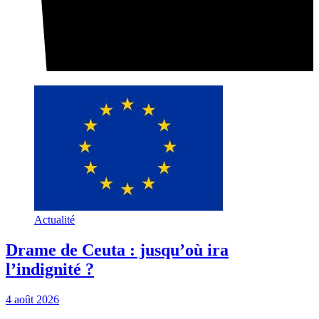
Actualité
Drame de Ceuta : jusqu’où ira
l’indignité ?
4 août 2026