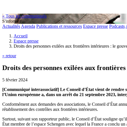
« Tous les communiqués
S'informer
Actualités
Agenda
Publications et ressources
Espace presse
Podcasts
Accueil
Espace presse
Droits des personnes exilées aux frontières intérieures : le go
» retour
Droits des personnes exilées aux frontière
5 février 2024
[Communiqué interassociatif] Le Conseil d’État vient de rendre sa
l’Union européenne a, dans un arrêt du 21 septembre 2023, interp
Conformément aux demandes des associations, le Conseil d’État annule 
rétablissement des contrôles aux frontières intérieures.
Surtout, suivant son rapporteur public, le Conseil d’État souligne qu’il
État membre de l’espace Schengen avec lequel la France a conclu un ac