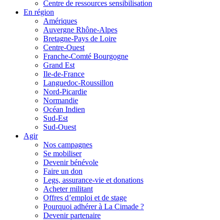
Centre de ressources sensibilisation
En région
Amériques
Auvergne Rhône-Alpes
Bretagne-Pays de Loire
Centre-Ouest
Franche-Comté Bourgogne
Grand Est
Ile-de-France
Languedoc-Roussillon
Nord-Picardie
Normandie
Océan Indien
Sud-Est
Sud-Ouest
Agir
Nos campagnes
Se mobiliser
Devenir bénévole
Faire un don
Legs, assurance-vie et donations
Acheter militant
Offres d’emploi et de stage
Pourquoi adhérer à La Cimade ?
Devenir partenaire