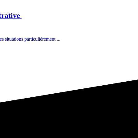
trative
situations particulièrement ...