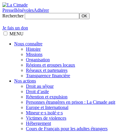
Presse
Bénévoles
Adhérer
Rechercher
OK
Je fais un don
MENU
Nous connaître
Histoire
Missions
Organisation
Régions et groupes locaux
Réseaux et partenaires
Transparence financière
Nos actions
Droit au séjour
Droit d’asile
Rétention et expulsion
Personnes étrangères en prison : La Cimade agit
Europe et International
Mineur·e·s isolé·e·s
Victimes de violences
Hébergement
Cours de Français pour les adultes étrangers