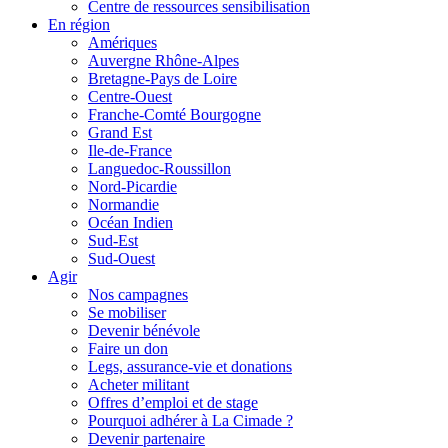
Centre de ressources sensibilisation
En région
Amériques
Auvergne Rhône-Alpes
Bretagne-Pays de Loire
Centre-Ouest
Franche-Comté Bourgogne
Grand Est
Ile-de-France
Languedoc-Roussillon
Nord-Picardie
Normandie
Océan Indien
Sud-Est
Sud-Ouest
Agir
Nos campagnes
Se mobiliser
Devenir bénévole
Faire un don
Legs, assurance-vie et donations
Acheter militant
Offres d’emploi et de stage
Pourquoi adhérer à La Cimade ?
Devenir partenaire