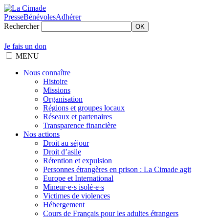
Presse
Bénévoles
Adhérer
Rechercher
OK
Je fais un don
MENU
Nous connaître
Histoire
Missions
Organisation
Régions et groupes locaux
Réseaux et partenaires
Transparence financière
Nos actions
Droit au séjour
Droit d’asile
Rétention et expulsion
Personnes étrangères en prison : La Cimade agit
Europe et International
Mineur·e·s isolé·e·s
Victimes de violences
Hébergement
Cours de Français pour les adultes étrangers