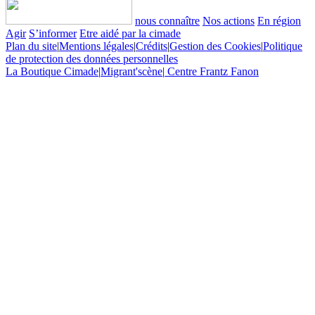
nous connaître
Nos actions
En région
Agir
S’informer
Etre aidé par la cimade
Plan du site
|
Mentions légales
|
Crédits
|
Gestion des Cookies
|
Politique
de protection des données personnelles
La Boutique Cimade
|
Migrant'scène
|
Centre Frantz Fanon