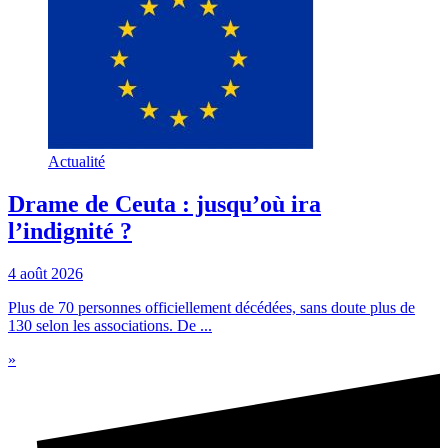
Actualité
Drame de Ceuta : jusqu’où ira
l’indignité ?
4 août 2026
Plus de 70 personnes officiellement décédées, sans doute plus de
130 selon les associations. De ...
»