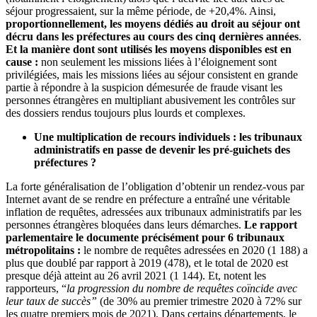
séjour progressaient, sur la même période, de +20,4%. Ainsi,
proportionnellement, les moyens dédiés au droit au séjour ont
décru dans les préfectures au cours des cinq dernières années
.
Et la manière dont sont utilisés les moyens disponibles est en
cause :
non seulement les missions liées à l’éloignement sont
privilégiées, mais les missions liées au séjour consistent en grande
partie à répondre à la suspicion démesurée de fraude visant les
personnes étrangères en multipliant abusivement les contrôles sur
des dossiers rendus toujours plus lourds et complexes.
Une multiplication de recours individuels : les tribunaux
administratifs en passe de devenir les pré-guichets des
préfectures ?
La forte généralisation de l’obligation d’obtenir un rendez-vous par
Internet avant de se rendre en préfecture a entraîné une véritable
inflation de requêtes, adressées aux tribunaux administratifs par les
personnes étrangères bloquées dans leurs démarches.
Le rapport
parlementaire le documente précisément pour 6 tribunaux
métropolitains :
le nombre de requêtes adressées en 2020 (1 188) a
plus que doublé par rapport à 2019 (478), et le total de 2020 est
presque déjà atteint au 26 avril 2021 (1 144). Et, notent les
rapporteurs, “
la progression du nombre de requêtes coïncide avec
leur taux de succès”
(de 30% au premier trimestre 2020 à 72% sur
les quatre premiers mois de 2021). Dans certains départements, le