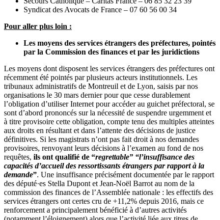
Secours Catholique – Caritas France – 06 85 32 23 39
Syndicat des Avocats de France – 07 60 56 00 34
Pour aller plus loin :
Les moyens des services étrangers des préfectures, pointés
par la Commission des finances et par les juridictions
Les moyens dont disposent les services étrangers des préfectures ont
récemment été pointés par plusieurs acteurs institutionnels. Les
tribunaux administratifs de Montreuil et de Lyon, saisis par nos
organisations le 30 mars dernier pour que cesse durablement
l’obligation d’utiliser Internet pour accéder au guichet préfectoral, se
sont d’abord prononcés sur la nécessité de suspendre urgemment et
à titre provisoire cette obligation, compte tenu des multiples atteintes
aux droits en résultant et dans l’attente des décisions de justice
définitives. Si les magistrats n’ont pas fait droit à nos demandes
provisoires, renvoyant leurs décisions à l’examen au fond de nos
requêtes,
ils ont qualifié de “
regrettable” “
l’insuffisance des
capacités d’accueil des ressortissants étrangers par rapport à la
demande
”
. Une insuffisance précisément documentée par le rapport
des député·es Stella Dupont et Jean-Noël Barrot au nom de la
commission des finances de l’Assemblée nationale : les effectifs des
services étrangers ont certes cru de +11,2% depuis 2016, mais ce
renforcement a principalement bénéficié à d’autres activités
(notamment l’éloignement) alors que l’activité liée aux titres de