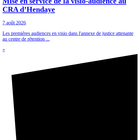
Mise en service de la visio-audience au
CRA d’Hendaye
7 août 2026
Les premières audiences en visio dans l'annexe de justice attenante
au centre de rétention ...
»