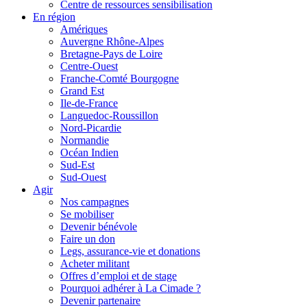
Centre de ressources sensibilisation
En région
Amériques
Auvergne Rhône-Alpes
Bretagne-Pays de Loire
Centre-Ouest
Franche-Comté Bourgogne
Grand Est
Ile-de-France
Languedoc-Roussillon
Nord-Picardie
Normandie
Océan Indien
Sud-Est
Sud-Ouest
Agir
Nos campagnes
Se mobiliser
Devenir bénévole
Faire un don
Legs, assurance-vie et donations
Acheter militant
Offres d’emploi et de stage
Pourquoi adhérer à La Cimade ?
Devenir partenaire