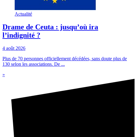
Actualité
Drame de Ceuta : jusqu’où ira
l’indignité ?
4 août 2026
Plus de 70 personnes officiellement décédées, sans doute plus de
130 selon les associations. De ...
»