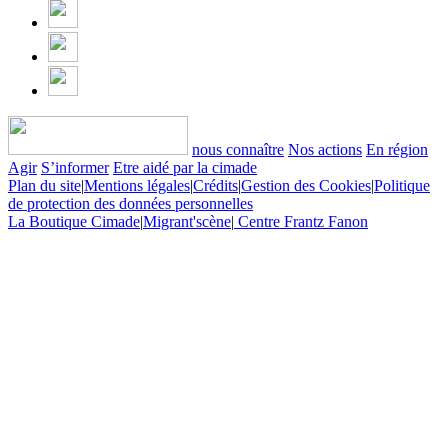
nous connaître
Nos actions
En région
Agir
S’informer
Etre aidé par la cimade
Plan du site
|
Mentions légales
|
Crédits
|
Gestion des Cookies
|
Politique
de protection des données personnelles
La Boutique Cimade
|
Migrant'scène
|
Centre Frantz Fanon