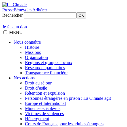
Presse
Bénévoles
Adhérer
Rechercher
OK
Je fais un don
MENU
Nous connaître
Histoire
Missions
Organisation
Régions et groupes locaux
Réseaux et partenaires
Transparence financière
Nos actions
Droit au séjour
Droit d’asile
Rétention et expulsion
Personnes étrangères en prison : La Cimade agit
Europe et International
Mineur·e·s isolé·e·s
Victimes de violences
Hébergement
Cours de Français pour les adultes étrangers