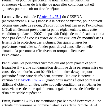
Pourtant, et pour ce qui concerne notamment les personnes
étrangères victimes de la traite, de nouvelles conditions ont été
ajoutées pour obtenir un titre de séjour.
La nouvelle version de l’
Article L425-1
du CESEDA
(anciennement L316-1) impose à la personne victime, pour pouvoir
obtenir une carte de séjour, d’avoir rompu tout lien avec l’exploiteur.
C’était un élément prévu dans la partie règlementaire, mais cette
condition qui date de 2007 n’a pas fait l’objet de modifications et n’a
donc pas évolué avec les textes de loi qui eux, ont été modifiés dans
le sens de la protection des victimes. Sur quels critères les
préfectures vont elles se fonder pour dire si dans telle ou telle
situation la personne a effectivement rompu le lien avec
l’exploitant ?
Par ailleurs, les personnes victimes qui ont porté plainte et pour
lesquelles il y a une condamnation définitive de la personne mise en
cause devront dorénavant bénéficier d’un titre de séjour pour
prétendre à une carte de résident, comme l’indique la nouvelle
version de l’
Article L425-3
. Quand nous savons à quel point il est
difficile d’obtenir un titre, cette nouvelle condition va empêcher les
rares victimes de traite qui obtiennent gain de cause de bénéficier
d’un titre stable et pérenne.
Enfin, l’article L425-1 ne mentionne pas le droit à l’exercice d’une
activité professionnelle, comme c’était le cas dans l’article 316-1.