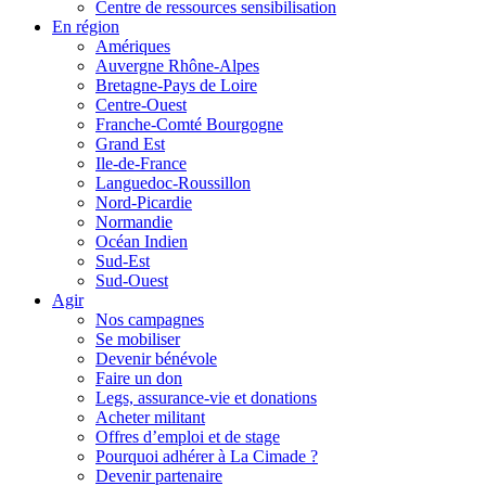
Centre de ressources sensibilisation
En région
Amériques
Auvergne Rhône-Alpes
Bretagne-Pays de Loire
Centre-Ouest
Franche-Comté Bourgogne
Grand Est
Ile-de-France
Languedoc-Roussillon
Nord-Picardie
Normandie
Océan Indien
Sud-Est
Sud-Ouest
Agir
Nos campagnes
Se mobiliser
Devenir bénévole
Faire un don
Legs, assurance-vie et donations
Acheter militant
Offres d’emploi et de stage
Pourquoi adhérer à La Cimade ?
Devenir partenaire