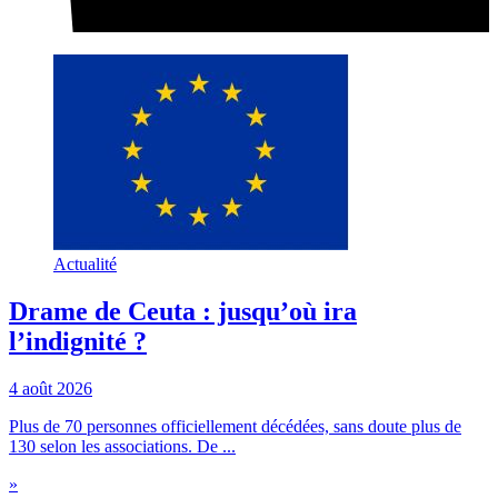
Actualité
Drame de Ceuta : jusqu’où ira
l’indignité ?
4 août 2026
Plus de 70 personnes officiellement décédées, sans doute plus de
130 selon les associations. De ...
»