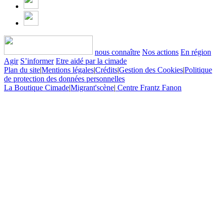
nous connaître
Nos actions
En région
Agir
S’informer
Etre aidé par la cimade
Plan du site
|
Mentions légales
|
Crédits
|
Gestion des Cookies
|
Politique
de protection des données personnelles
La Boutique Cimade
|
Migrant'scène
|
Centre Frantz Fanon