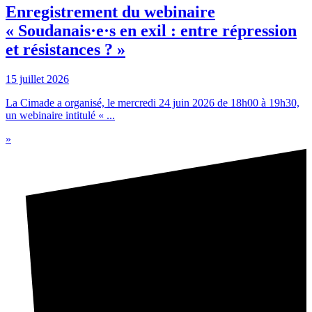
Enregistrement du webinaire
« Soudanais·e·s en exil : entre répression
et résistances ? »
15 juillet 2026
La Cimade a organisé, le mercredi 24 juin 2026 de 18h00 à 19h30,
un webinaire intitulé « ...
»