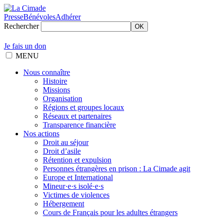
Presse
Bénévoles
Adhérer
Rechercher
OK
Je fais un don
MENU
Nous connaître
Histoire
Missions
Organisation
Régions et groupes locaux
Réseaux et partenaires
Transparence financière
Nos actions
Droit au séjour
Droit d’asile
Rétention et expulsion
Personnes étrangères en prison : La Cimade agit
Europe et International
Mineur·e·s isolé·e·s
Victimes de violences
Hébergement
Cours de Français pour les adultes étrangers