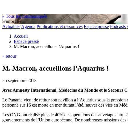
« Tous les communiqués
S'informer
Actualités
Agenda
Publications et ressources
Espace presse
Podcasts
Accueil
Espace presse
M. Macron, accueillons l’Aquarius !
» retour
M. Macron, accueillons l’Aquarius !
25 septembre 2018
Avec Amnesty International, Médecins du Monde et le Secours C
Le Panama vient de retirer son pavillon à l’Aquarius sous la pression
personne sur 16 est morte en mer durant l’été, sauver des vies en Médite
Les ONG ont réalisé plus de 40% des opérations de sauvetage entre 2017 
gouvernements de l’Union européenne. De nombreuses missions des O