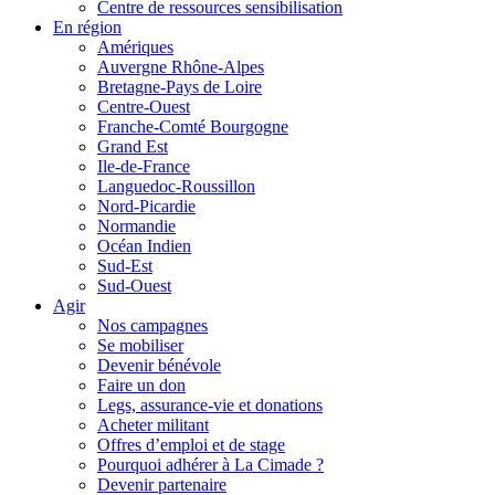
Centre de ressources sensibilisation
En région
Amériques
Auvergne Rhône-Alpes
Bretagne-Pays de Loire
Centre-Ouest
Franche-Comté Bourgogne
Grand Est
Ile-de-France
Languedoc-Roussillon
Nord-Picardie
Normandie
Océan Indien
Sud-Est
Sud-Ouest
Agir
Nos campagnes
Se mobiliser
Devenir bénévole
Faire un don
Legs, assurance-vie et donations
Acheter militant
Offres d’emploi et de stage
Pourquoi adhérer à La Cimade ?
Devenir partenaire