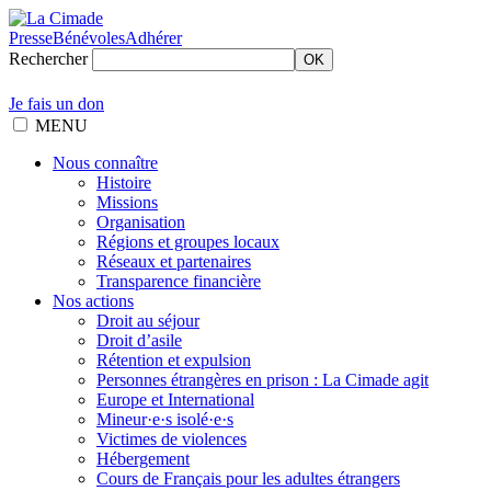
Presse
Bénévoles
Adhérer
Rechercher
OK
Je fais un don
MENU
Nous connaître
Histoire
Missions
Organisation
Régions et groupes locaux
Réseaux et partenaires
Transparence financière
Nos actions
Droit au séjour
Droit d’asile
Rétention et expulsion
Personnes étrangères en prison : La Cimade agit
Europe et International
Mineur·e·s isolé·e·s
Victimes de violences
Hébergement
Cours de Français pour les adultes étrangers