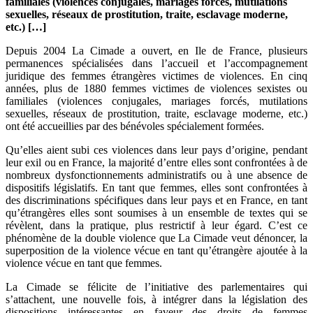
familiales (violences conjugales, mariages forcés, mutilations
sexuelles, réseaux de prostitution, traite, esclavage moderne,
etc.) […]
Depuis 2004 La Cimade a ouvert, en Ile de France, plusieurs
permanences spécialisées dans l’accueil et l’accompagnement
juridique des femmes étrangères victimes de violences. En cinq
années, plus de 1880 femmes victimes de violences sexistes ou
familiales (violences conjugales, mariages forcés, mutilations
sexuelles, réseaux de prostitution, traite, esclavage moderne, etc.)
ont été accueillies par des bénévoles spécialement formées.
Qu’elles aient subi ces violences dans leur pays d’origine, pendant
leur exil ou en France, la majorité d’entre elles sont confrontées à de
nombreux dysfonctionnements administratifs ou à une absence de
dispositifs législatifs. En tant que femmes, elles sont confrontées à
des discriminations spécifiques dans leur pays et en France, en tant
qu’étrangères elles sont soumises à un ensemble de textes qui se
révèlent, dans la pratique, plus restrictif à leur égard. C’est ce
phénomène de la double violence que La Cimade veut dénoncer, la
superposition de la violence vécue en tant qu’étrangère ajoutée à la
violence vécue en tant que femmes.
La Cimade se félicite de l’initiative des parlementaires qui
s’attachent, une nouvelle fois, à intégrer dans la législation des
dispositions intéressantes en faveur des droits de femmes