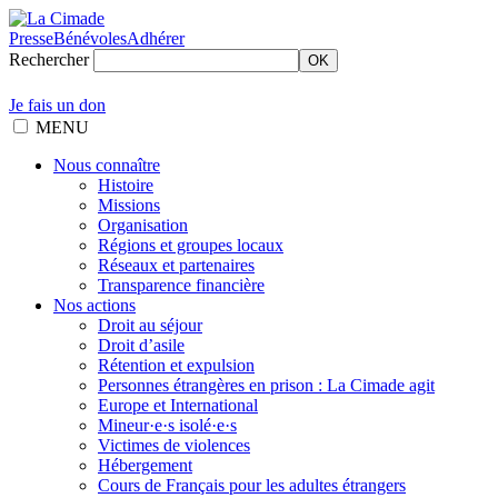
Presse
Bénévoles
Adhérer
Rechercher
OK
Je fais un don
MENU
Nous connaître
Histoire
Missions
Organisation
Régions et groupes locaux
Réseaux et partenaires
Transparence financière
Nos actions
Droit au séjour
Droit d’asile
Rétention et expulsion
Personnes étrangères en prison : La Cimade agit
Europe et International
Mineur·e·s isolé·e·s
Victimes de violences
Hébergement
Cours de Français pour les adultes étrangers