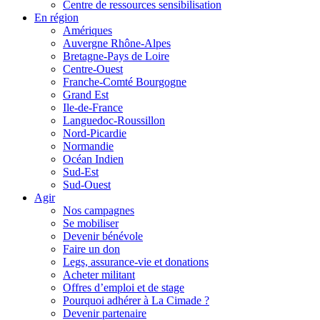
Centre de ressources sensibilisation
En région
Amériques
Auvergne Rhône-Alpes
Bretagne-Pays de Loire
Centre-Ouest
Franche-Comté Bourgogne
Grand Est
Ile-de-France
Languedoc-Roussillon
Nord-Picardie
Normandie
Océan Indien
Sud-Est
Sud-Ouest
Agir
Nos campagnes
Se mobiliser
Devenir bénévole
Faire un don
Legs, assurance-vie et donations
Acheter militant
Offres d’emploi et de stage
Pourquoi adhérer à La Cimade ?
Devenir partenaire