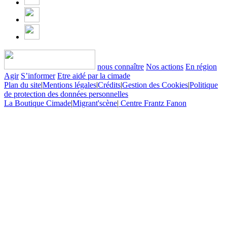
nous connaître
Nos actions
En région
Agir
S’informer
Etre aidé par la cimade
Plan du site
|
Mentions légales
|
Crédits
|
Gestion des Cookies
|
Politique
de protection des données personnelles
La Boutique Cimade
|
Migrant'scène
|
Centre Frantz Fanon