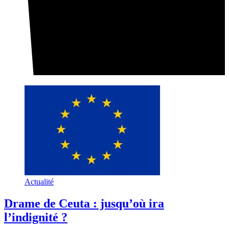
Actualité
Drame de Ceuta : jusqu’où ira
l’indignité ?