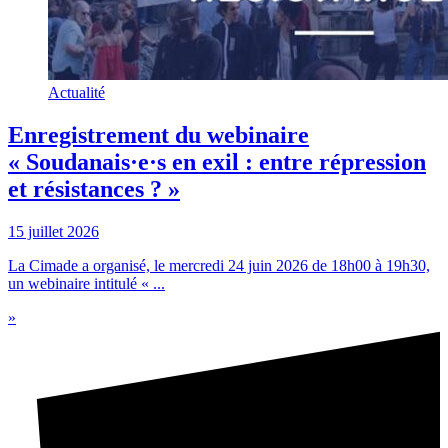
Actualité
Enregistrement du webinaire
« Soudanais·e·s en exil : entre répression
et résistances ? »
15 juillet 2026
La Cimade a organisé, le mercredi 24 juin 2026 de 18h00 à 19h30,
un webinaire intitulé « ...
»