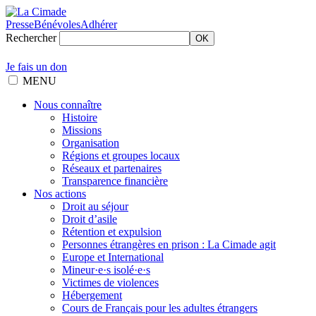
Presse
Bénévoles
Adhérer
Rechercher
OK
Je fais un don
MENU
Nous connaître
Histoire
Missions
Organisation
Régions et groupes locaux
Réseaux et partenaires
Transparence financière
Nos actions
Droit au séjour
Droit d’asile
Rétention et expulsion
Personnes étrangères en prison : La Cimade agit
Europe et International
Mineur·e·s isolé·e·s
Victimes de violences
Hébergement
Cours de Français pour les adultes étrangers