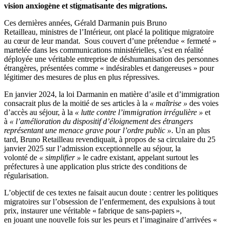
vision anxiogène et stigmatisante des migrations.
Ces dernières années, Gérald Darmanin puis Bruno
Retailleau, ministres de l’Intérieur, ont placé la politique migratoire
au cœur de leur mandat.
Sous couvert d’une prétendue « fermeté »
martelée dans les communications ministérielles, s’est en réalité
déployée une v
éritable entreprise de déshumanisation des personnes
étrangères, présentées comme « indésirables et dangereuses » pour
légitimer des mesures de plus en plus répressives.
En janvier 2024, la loi Darmanin en matière d’asile et d’immigration
consacrait plus de la moitié de ses articles à la
« maîtrise »
des voies
d’accès au séjour, à la
« lutte contre l’immigration irrégulière »
et
à
«
l’amélioration du
dispositif d’éloignement des étrangers
représentant une menace grave pour l’ordre public »
. Un an plus
tard, Bruno Retailleau
revendiquait,
à propos de sa circulaire du 25
janvier 2025 sur l’admission exceptionnelle au séjour, la
volonté de
« simplifier »
le cadre existant, appelant surtout les
préfectures à une application plus stricte des conditions de
régularisation.
L’objectif de ces textes ne faisait aucun doute : centrer les politiques
migratoires sur l’obsession de l’enfermement, des expulsions à tout
prix, instaurer une véritable « fabrique de sans-papiers »,
en jouant une nouvelle fois sur les peurs et l’imaginaire d’arrivées «