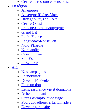
Centre de ressources sensibilisation
En région
Amériques
Auvergne Rhône-Alpes
Bretagne-Pays de Loire
Centre-Ouest
Franche-Comté Bourgogne
Grand Est
Ile-de-France
Languedoc-Roussillon
Nord-Picardie
Normandie
Océan Indien
Sud-Est
Sud-Ouest
Agir
Nos campagnes
Se mobiliser
Devenir bénévole
Faire un don
Legs, assurance-vie et donations
Acheter militant
Offres d’emploi et de stage
Pourquoi adhérer à La Cimade ?
Devenir partenaire