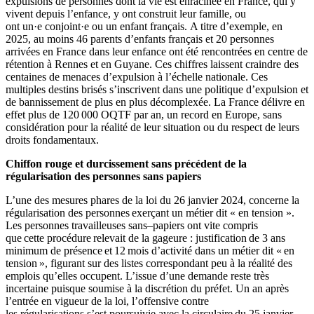
expulsions de personnes dont la vie est enracinée en France, qui y
vivent depuis l’enfance, y ont construit leur famille, ou
ont un·e conjoint·e ou un enfant français. A titre d’exemple, en
2025, au moins 46 parents d’enfants français et 20 personnes
arrivées en France dans leur enfance ont été rencontrées en centre de
rétention à Rennes et en Guyane. Ces chiffres laissent craindre des
centaines de menaces d’expulsion à l’échelle nationale.
Ces
multiples destins brisés s’inscrivent dans une politique d’expulsion et
de bannissement de plus en plus décomplexée. La France délivre en
effet plus de 120 000 OQTF par an, un record en Europe, sans
considération pour la réalité de leur situation ou du respect de leurs
droits fondamentaux.
Chiffon rouge et durcissement sans précédent de la
régularisation des personnes sans papiers
L’une des mesures phares de la loi du 26 janvier 2024, concerne la
régularisation des personnes exerçant un métier dit « en tension ».
Les personnes travailleuses sans
–
papiers ont vite compris
que cette procédure relevait de la gageure : justification de 3 ans
minimum de présence et 12 mois d’activité dans un métier dit « en
tension », figurant sur des listes correspondant peu à la réalité des
emplois qu’elles occupent. L’issue d’une demande reste très
incertaine puisque soumise à la discrétion du préfet. Un an après
l’entrée en vigueur de la loi, l’offensive contre
les régularisations s’est poursuivie avec la circulaire du 25 janvier