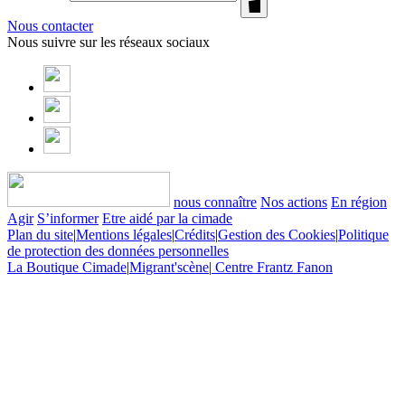
Nous contacter
Nous suivre sur les réseaux sociaux
nous connaître
Nos actions
En région
Agir
S’informer
Etre aidé par la cimade
Plan du site
|
Mentions légales
|
Crédits
|
Gestion des Cookies
|
Politique
de protection des données personnelles
La Boutique Cimade
|
Migrant'scène
|
Centre Frantz Fanon