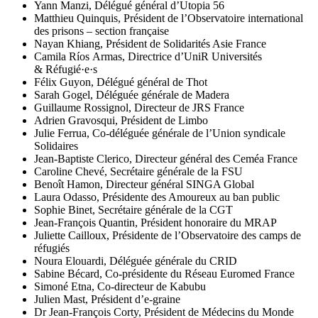
Yann Manzi, Délégué général d’Utopia 56
Matthieu Quinquis, Président de l’Observatoire international
des prisons – section française
Nayan Khiang, Président de Solidarités Asie France
Camila Ríos Armas, Directrice d’UniR Universités
& Réfugié·e·s
Félix Guyon, Délégué général de Thot
Sarah Gogel, Déléguée générale de Madera
Guillaume Rossignol, Directeur de JRS France
Adrien Gravosqui, Président de Limbo
Julie Ferrua, Co-déléguée générale de l’Union syndicale
Solidaires
Jean-Baptiste Clerico, Directeur général des Ceméa France
Caroline Chevé, Secrétaire générale de la FSU
Benoît Hamon, Directeur général SINGA Global
Laura Odasso, Présidente des Amoureux au ban public
Sophie Binet, Secrétaire générale de la CGT
Jean-François Quantin, Président honoraire du MRAP
Juliette Cailloux, Présidente de l’Observatoire des camps de
réfugiés
Noura Elouardi, Déléguée générale du CRID
Sabine Bécard, Co-présidente du Réseau Euromed France
Simoné Etna, Co-directeur de Kabubu
Julien Mast, Président d’e-graine
Dr Jean-François Corty, Président de Médecins du Monde