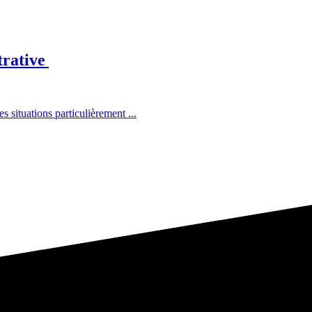
trative
situations particulièrement ...