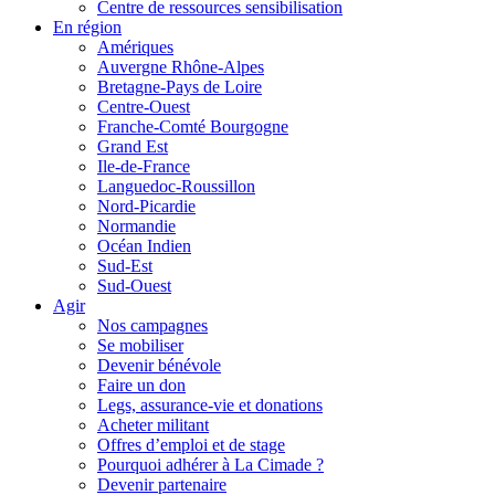
Centre de ressources sensibilisation
En région
Amériques
Auvergne Rhône-Alpes
Bretagne-Pays de Loire
Centre-Ouest
Franche-Comté Bourgogne
Grand Est
Ile-de-France
Languedoc-Roussillon
Nord-Picardie
Normandie
Océan Indien
Sud-Est
Sud-Ouest
Agir
Nos campagnes
Se mobiliser
Devenir bénévole
Faire un don
Legs, assurance-vie et donations
Acheter militant
Offres d’emploi et de stage
Pourquoi adhérer à La Cimade ?
Devenir partenaire