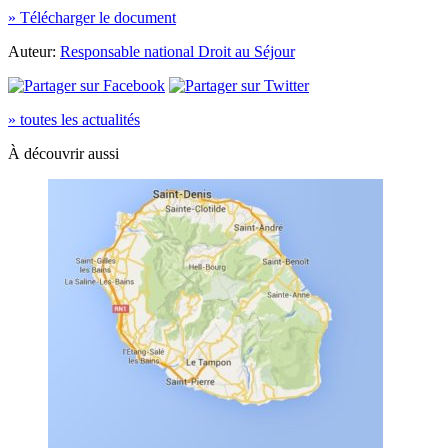
» Télécharger le document
Auteur:
Responsable national Droit au Séjour
» toutes les actualités
À découvrir aussi