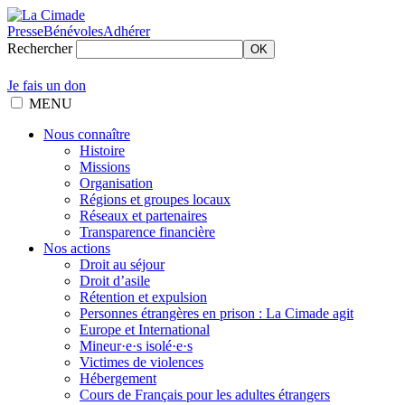
Presse
Bénévoles
Adhérer
Rechercher
OK
Je fais un don
MENU
Nous connaître
Histoire
Missions
Organisation
Régions et groupes locaux
Réseaux et partenaires
Transparence financière
Nos actions
Droit au séjour
Droit d’asile
Rétention et expulsion
Personnes étrangères en prison : La Cimade agit
Europe et International
Mineur·e·s isolé·e·s
Victimes de violences
Hébergement
Cours de Français pour les adultes étrangers