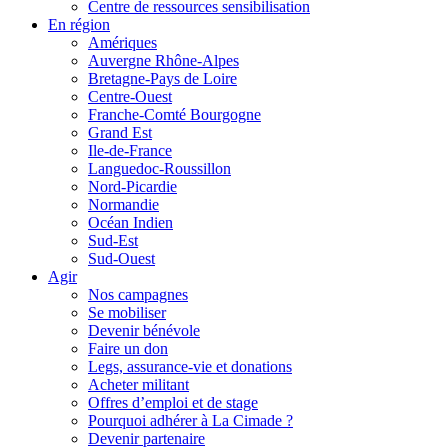
Centre de ressources sensibilisation
En région
Amériques
Auvergne Rhône-Alpes
Bretagne-Pays de Loire
Centre-Ouest
Franche-Comté Bourgogne
Grand Est
Ile-de-France
Languedoc-Roussillon
Nord-Picardie
Normandie
Océan Indien
Sud-Est
Sud-Ouest
Agir
Nos campagnes
Se mobiliser
Devenir bénévole
Faire un don
Legs, assurance-vie et donations
Acheter militant
Offres d’emploi et de stage
Pourquoi adhérer à La Cimade ?
Devenir partenaire