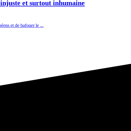
 injuste et surtout inhumaine
éens et de bafouer le ...