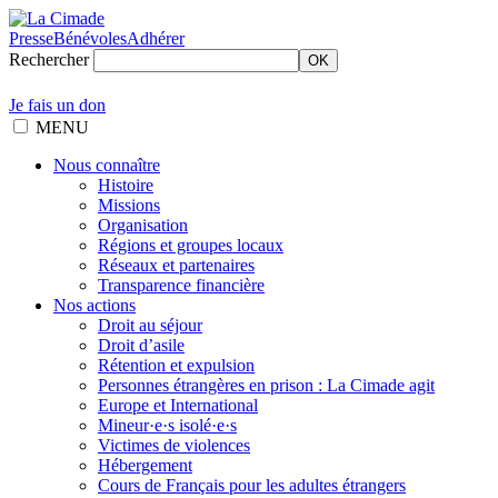
Presse
Bénévoles
Adhérer
Rechercher
OK
Je fais un don
MENU
Nous connaître
Histoire
Missions
Organisation
Régions et groupes locaux
Réseaux et partenaires
Transparence financière
Nos actions
Droit au séjour
Droit d’asile
Rétention et expulsion
Personnes étrangères en prison : La Cimade agit
Europe et International
Mineur·e·s isolé·e·s
Victimes de violences
Hébergement
Cours de Français pour les adultes étrangers