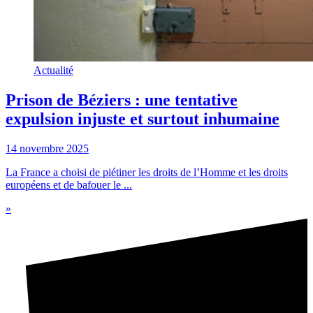
Actualité
Prison de Béziers : une tentative
expulsion injuste et surtout inhumaine
14 novembre 2025
La France a choisi de piétiner les droits de l’Homme et les droits
européens et de bafouer le ...
»