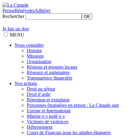
Presse
Bénévoles
Adhérer
Rechercher
OK
Je fais un don
MENU
Nous connaître
Histoire
Missions
Organisation
Régions et groupes locaux
Réseaux et partenaires
Transparence financière
Nos actions
Droit au séjour
Droit d’asile
Rétention et expulsion
Personnes étrangères en prison : La Cimade agit
Europe et International
Mineur·e·s isolé·e·s
Victimes de violences
Hébergement
Cours de Français pour les adultes étrangers