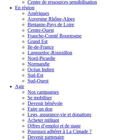
Centre de ressources sensibilisation
En région
Amériques
Auvergne Rhône-Alpes
Bretagne-Pays de Loire
Centre-Ouest
Franche-Comté Bourgogne
Grand Est
Ile-de-France
Languedoc-Roussillon
Nord-Picardie
Normandie
Océan Indien
Sud-Est
Sud-Ouest
Agir
Nos campagnes
Se mobiliser
Devenir bénévole
Faire un don
Legs, assurance-vie et donations
Acheter militant
Offres d’emploi et de stage
Pourquoi adhérer à La Cimade ?
Devenir partenaire