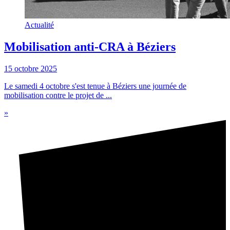
Actualité
Mobilisation anti-CRA à Béziers
15 octobre 2025
Le samedi 4 octobre s'est tenue à Béziers une journée de
mobilisation contre le projet de ...
»