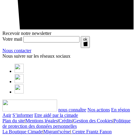
Recevoir notre newsletter
Votre mail
ok
Nous contacter
Nous suivre sur les réseaux sociaux
nous connaître
Nos actions
En région
Agir
S’informer
Etre aidé par la cimade
Plan du site
|
Mentions légales
|
Crédits
|
Gestion des Cookies
|
Politique
de protection des données personnelles
La Boutique Cimade
|
Migrant'scène
|
Centre Frantz Fanon