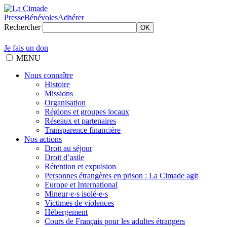
Presse
Bénévoles
Adhérer
Rechercher
OK
Je fais un don
MENU
Nous connaître
Histoire
Missions
Organisation
Régions et groupes locaux
Réseaux et partenaires
Transparence financière
Nos actions
Droit au séjour
Droit d’asile
Rétention et expulsion
Personnes étrangères en prison : La Cimade agit
Europe et International
Mineur·e·s isolé·e·s
Victimes de violences
Hébergement
Cours de Français pour les adultes étrangers