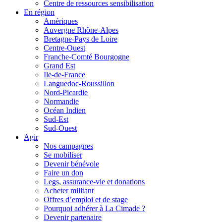
Centre de ressources sensibilisation
En région
Amériques
Auvergne Rhône-Alpes
Bretagne-Pays de Loire
Centre-Ouest
Franche-Comté Bourgogne
Grand Est
Ile-de-France
Languedoc-Roussillon
Nord-Picardie
Normandie
Océan Indien
Sud-Est
Sud-Ouest
Agir
Nos campagnes
Se mobiliser
Devenir bénévole
Faire un don
Legs, assurance-vie et donations
Acheter militant
Offres d’emploi et de stage
Pourquoi adhérer à La Cimade ?
Devenir partenaire