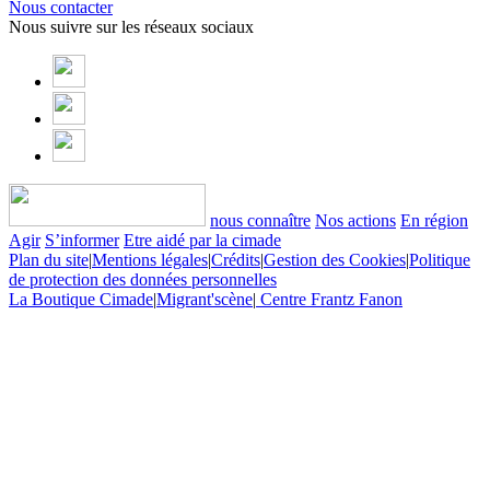
Nous contacter
Nous suivre sur les réseaux sociaux
nous connaître
Nos actions
En région
Agir
S’informer
Etre aidé par la cimade
Plan du site
|
Mentions légales
|
Crédits
|
Gestion des Cookies
|
Politique
de protection des données personnelles
La Boutique Cimade
|
Migrant'scène
|
Centre Frantz Fanon