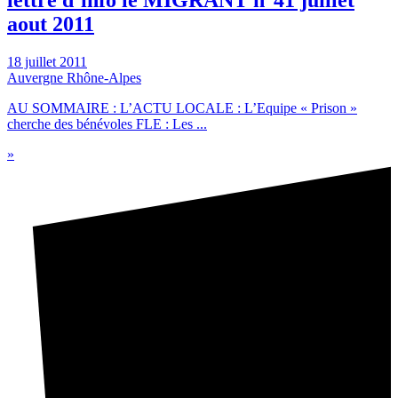
lettre d’info le MIGRANT n°41 juillet
aout 2011
18 juillet 2011
Auvergne Rhône-Alpes
AU SOMMAIRE : L’ACTU LOCALE : L’Equipe « Prison »
cherche des bénévoles FLE : Les ...
»