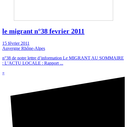
le migrant n°38 fevrier 2011
15 février 2011
Auvergne Rhône-Alpes
n°38 de notre lettre d’information Le MIGRANT AU SOMMAIRE
: L’ACTU LOCALE : Rapport ...
»