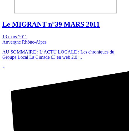
Le MIGRANT n°39 MARS 2011
13 mars 2011
Auvergne Rhône-Alpes
AU SOMMAIRE : L’ACTU LOCALE : Les chroniques du
Groupe Local La Cimade 63 en web 2.0 ...
»