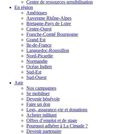
Centre de ressources sensibilisation
En région
Amériques
Auvergne Rhône-Alpes
Bretagne-Pays de Loire
Centre-Ouest
Franche-Comté Bourgogne
Grand Est
Ile-de-France
Languedoc-Roussillon
Nord-Picardie
Normandie
Océan Indien
Sud-Est
Sud-Ouest
Agir
Nos campagnes
Se mobiliser
Devenir bénévole
Faire un don
Legs, assurance-vie et donations
Acheter militant
Offres d’emploi et de stage
Pourquoi adhérer à La Cimade ?
Devenir partenaire