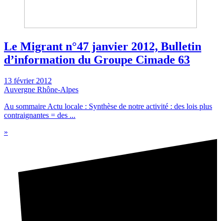
Le Migrant n°47 janvier 2012, Bulletin
d’information du Groupe Cimade 63
13 février 2012
Auvergne Rhône-Alpes
Au sommaire Actu locale : Synthèse de notre activité : des lois plus
contraignantes = des ...
»