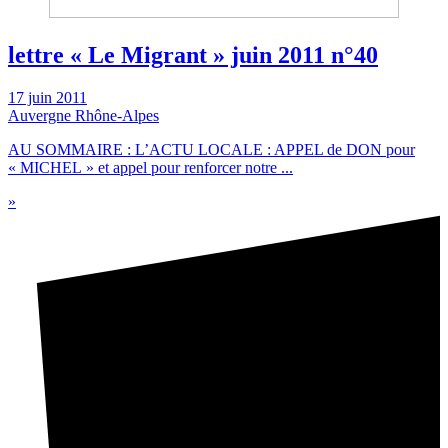
lettre « Le Migrant » juin 2011 n°40
17 juin 2011
Auvergne Rhône-Alpes
AU SOMMAIRE : L’ACTU LOCALE : APPEL de DON pour
« MICHEL » et appel pour renforcer notre ...
»