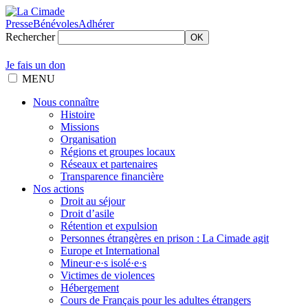
Presse
Bénévoles
Adhérer
Rechercher
OK
Je fais un don
MENU
Nous connaître
Histoire
Missions
Organisation
Régions et groupes locaux
Réseaux et partenaires
Transparence financière
Nos actions
Droit au séjour
Droit d’asile
Rétention et expulsion
Personnes étrangères en prison : La Cimade agit
Europe et International
Mineur·e·s isolé·e·s
Victimes de violences
Hébergement
Cours de Français pour les adultes étrangers