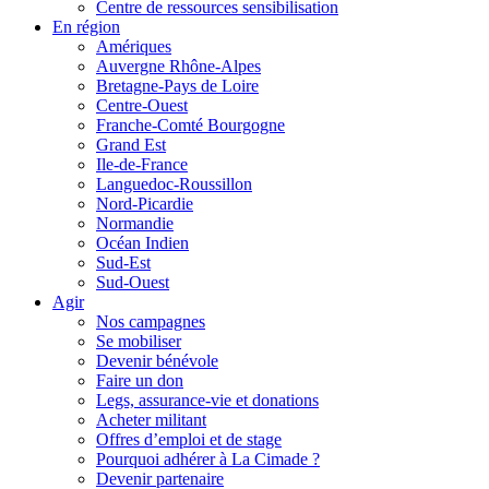
Centre de ressources sensibilisation
En région
Amériques
Auvergne Rhône-Alpes
Bretagne-Pays de Loire
Centre-Ouest
Franche-Comté Bourgogne
Grand Est
Ile-de-France
Languedoc-Roussillon
Nord-Picardie
Normandie
Océan Indien
Sud-Est
Sud-Ouest
Agir
Nos campagnes
Se mobiliser
Devenir bénévole
Faire un don
Legs, assurance-vie et donations
Acheter militant
Offres d’emploi et de stage
Pourquoi adhérer à La Cimade ?
Devenir partenaire