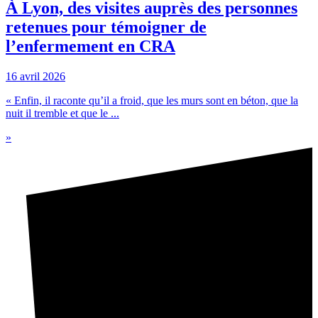
À Lyon, des visites auprès des personnes
retenues pour témoigner de
l’enfermement en CRA
16 avril 2026
« Enfin, il raconte qu’il a froid, que les murs sont en béton, que la
nuit il tremble et que le ...
»