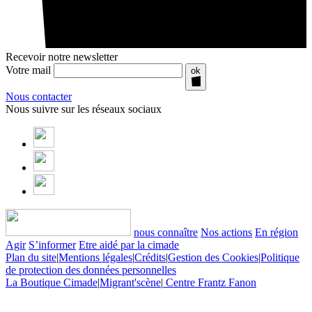
Recevoir notre newsletter
Votre mail
ok
Nous contacter
Nous suivre sur les réseaux sociaux
nous connaître
Nos actions
En région
Agir
S’informer
Etre aidé par la cimade
Plan du site
|
Mentions légales
|
Crédits
|
Gestion des Cookies
|
Politique
de protection des données personnelles
La Boutique Cimade
|
Migrant'scène
|
Centre Frantz Fanon