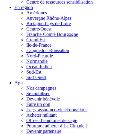
Centre de ressources sensibilisation
En région
Amériques
Auvergne Rhône-Alpes
Bretagne-Pays de Loire
Centre-Ouest
Franche-Comté Bourgogne
Grand Est
Ile-de-France
Languedoc-Roussillon
Nord-Picardie
Normandie
Océan Indien
Sud-Est
Sud-Ouest
Agir
Nos campagnes
Se mobiliser
Devenir bénévole
Faire un don
Legs, assurance-vie et donations
Acheter militant
Offres d’emploi et de stage
Pourquoi adhérer à La Cimade ?
Devenir partenaire