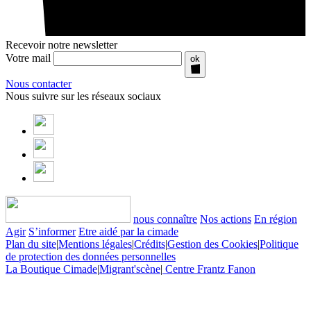
Recevoir notre newsletter
Votre mail
ok
Nous contacter
Nous suivre sur les réseaux sociaux
nous connaître
Nos actions
En région
Agir
S’informer
Etre aidé par la cimade
Plan du site
|
Mentions légales
|
Crédits
|
Gestion des Cookies
|
Politique
de protection des données personnelles
La Boutique Cimade
|
Migrant'scène
|
Centre Frantz Fanon