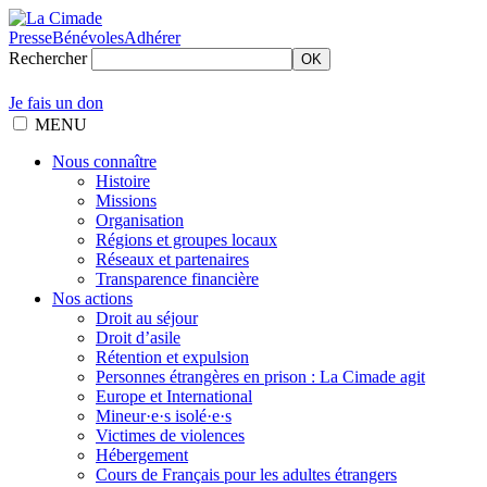
Presse
Bénévoles
Adhérer
Rechercher
OK
Je fais un don
MENU
Nous connaître
Histoire
Missions
Organisation
Régions et groupes locaux
Réseaux et partenaires
Transparence financière
Nos actions
Droit au séjour
Droit d’asile
Rétention et expulsion
Personnes étrangères en prison : La Cimade agit
Europe et International
Mineur·e·s isolé·e·s
Victimes de violences
Hébergement
Cours de Français pour les adultes étrangers