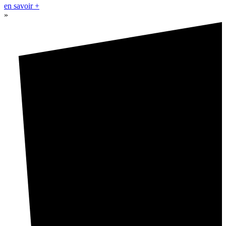
en savoir +
»