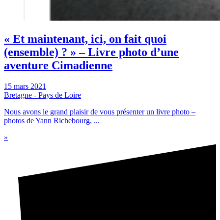
« Et maintenant, ici, on fait quoi
(ensemble) ? » – Livre photo d’une
aventure Cimadienne
15 mars 2021
Bretagne - Pays de Loire
Nous avons le grand plaisir de vous présenter un livre photo –
photos de Yann Richebourg, ...
»