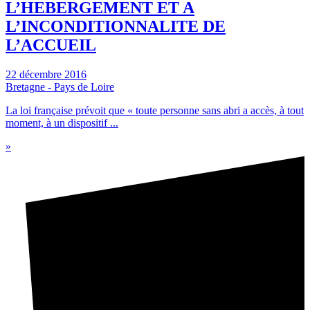
L’HEBERGEMENT ET A
L’INCONDITIONNALITE DE
L’ACCUEIL
22 décembre 2016
Bretagne - Pays de Loire
La loi française prévoit que « toute personne sans abri a accès, à tout
moment, à un dispositif ...
»