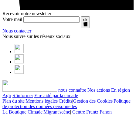
Recevoir notre newsletter
Votre mail
ok
Nous contacter
Nous suivre sur les réseaux sociaux
nous connaître
Nos actions
En région
Agir
S’informer
Etre aidé par la cimade
Plan du site
|
Mentions légales
|
Crédits
|
Gestion des Cookies
|
Politique
de protection des données personnelles
La Boutique Cimade
|
Migrant'scène
|
Centre Frantz Fanon