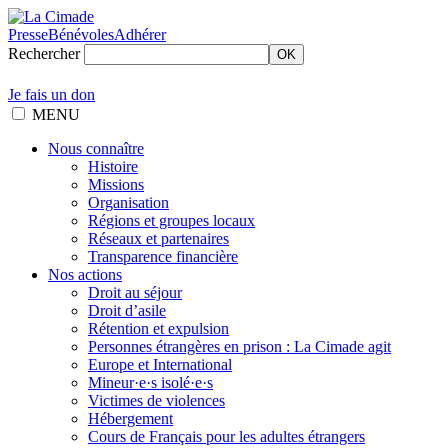
Presse
Bénévoles
Adhérer
Rechercher
OK
Je fais un don
MENU
Nous connaître
Histoire
Missions
Organisation
Régions et groupes locaux
Réseaux et partenaires
Transparence financière
Nos actions
Droit au séjour
Droit d’asile
Rétention et expulsion
Personnes étrangères en prison : La Cimade agit
Europe et International
Mineur·e·s isolé·e·s
Victimes de violences
Hébergement
Cours de Français pour les adultes étrangers