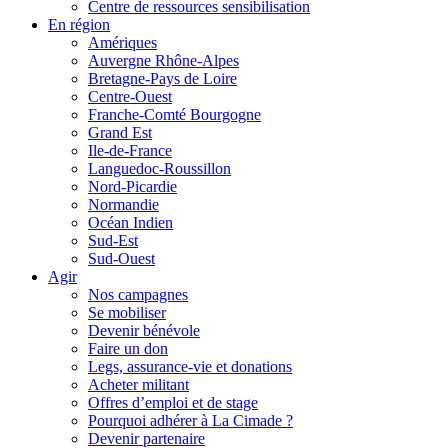
Centre de ressources sensibilisation
En région
Amériques
Auvergne Rhône-Alpes
Bretagne-Pays de Loire
Centre-Ouest
Franche-Comté Bourgogne
Grand Est
Ile-de-France
Languedoc-Roussillon
Nord-Picardie
Normandie
Océan Indien
Sud-Est
Sud-Ouest
Agir
Nos campagnes
Se mobiliser
Devenir bénévole
Faire un don
Legs, assurance-vie et donations
Acheter militant
Offres d’emploi et de stage
Pourquoi adhérer à La Cimade ?
Devenir partenaire