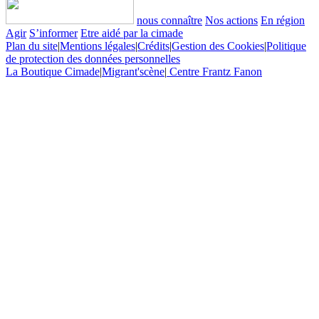
nous connaître
Nos actions
En région
Agir
S’informer
Etre aidé par la cimade
Plan du site
|
Mentions légales
|
Crédits
|
Gestion des Cookies
|
Politique
de protection des données personnelles
La Boutique Cimade
|
Migrant'scène
|
Centre Frantz Fanon