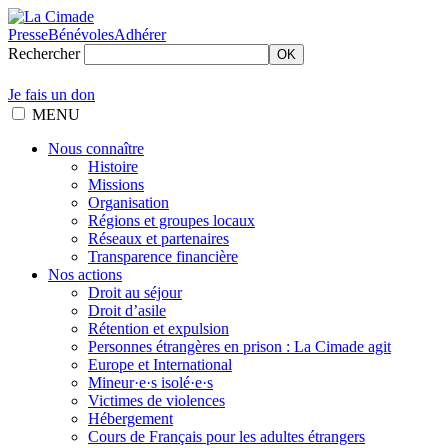
Presse
Bénévoles
Adhérer
Rechercher
OK
Je fais un don
MENU
Nous connaître
Histoire
Missions
Organisation
Régions et groupes locaux
Réseaux et partenaires
Transparence financière
Nos actions
Droit au séjour
Droit d’asile
Rétention et expulsion
Personnes étrangères en prison : La Cimade agit
Europe et International
Mineur·e·s isolé·e·s
Victimes de violences
Hébergement
Cours de Français pour les adultes étrangers