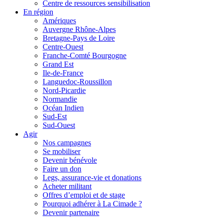
Centre de ressources sensibilisation
En région
Amériques
Auvergne Rhône-Alpes
Bretagne-Pays de Loire
Centre-Ouest
Franche-Comté Bourgogne
Grand Est
Ile-de-France
Languedoc-Roussillon
Nord-Picardie
Normandie
Océan Indien
Sud-Est
Sud-Ouest
Agir
Nos campagnes
Se mobiliser
Devenir bénévole
Faire un don
Legs, assurance-vie et donations
Acheter militant
Offres d’emploi et de stage
Pourquoi adhérer à La Cimade ?
Devenir partenaire