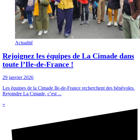
Actualité
Rejoignez les équipes de La Cimade dans
toute l’Ile-de-France !
29 janvier 2026
Les équipes de la Cimade Ile-de-France recherchent des bénévoles.
Rejoindre La Cimade, c’est ...
»