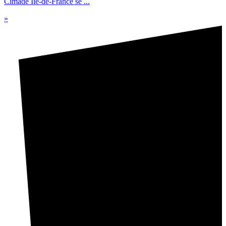
Cimade Ile-de-France se ...
»