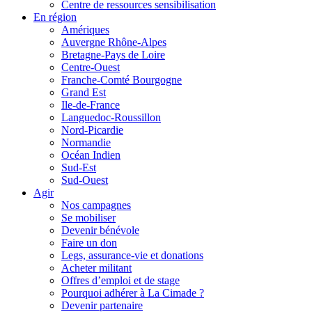
Centre de ressources sensibilisation
En région
Amériques
Auvergne Rhône-Alpes
Bretagne-Pays de Loire
Centre-Ouest
Franche-Comté Bourgogne
Grand Est
Ile-de-France
Languedoc-Roussillon
Nord-Picardie
Normandie
Océan Indien
Sud-Est
Sud-Ouest
Agir
Nos campagnes
Se mobiliser
Devenir bénévole
Faire un don
Legs, assurance-vie et donations
Acheter militant
Offres d’emploi et de stage
Pourquoi adhérer à La Cimade ?
Devenir partenaire