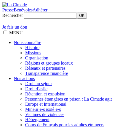
Presse
Bénévoles
Adhérer
Rechercher
OK
Je fais un don
MENU
Nous connaître
Histoire
Missions
Organisation
Régions et groupes locaux
Réseaux et partenaires
Transparence financière
Nos actions
Droit au séjour
Droit d’asile
Rétention et expulsion
Personnes étrangères en prison : La Cimade agit
Europe et International
Mineur·e·s isolé·e·s
Victimes de violences
Hébergement
Cours de Français pour les adultes étrangers