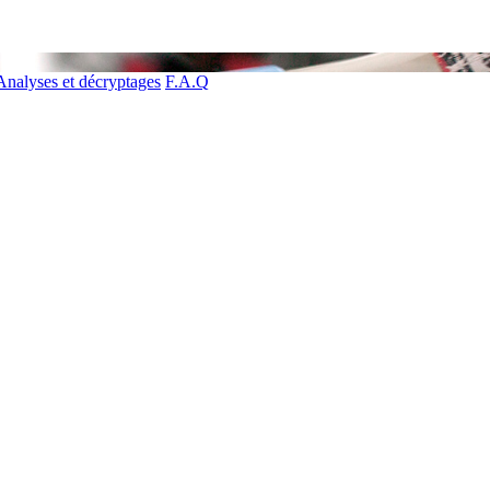
Analyses et décryptages
F.A.Q