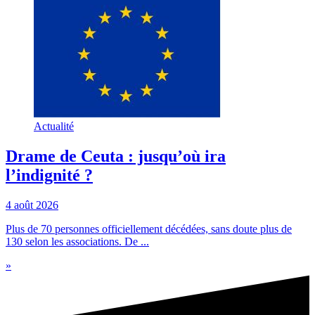
Actualité
Drame de Ceuta : jusqu’où ira
l’indignité ?
4 août 2026
Plus de 70 personnes officiellement décédées, sans doute plus de
130 selon les associations. De ...
»