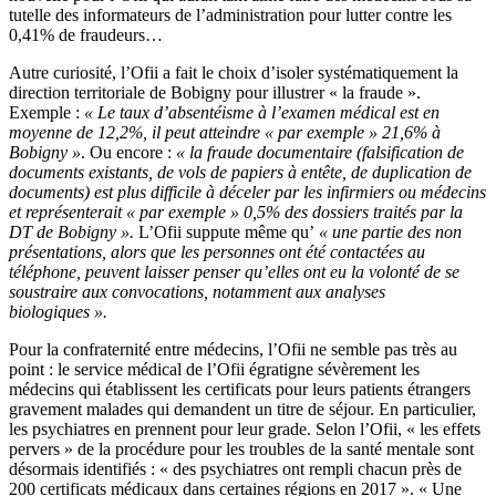
tutelle des informateurs de l’administration pour lutter contre les
0,41% de fraudeurs…
Autre curiosité, l’Ofii a fait le choix d’isoler systématiquement la
direction territoriale de Bobigny pour illustrer « la fraude ».
Exemple :
« Le taux d’absentéisme à l’examen médical est en
moyenne de 12,2%, il peut atteindre « par exemple » 21,6% à
Bobigny »
. Ou encore :
« la fraude documentaire (falsification de
documents existants, de vols de papiers à entête, de duplication de
documents) est plus difficile à déceler par les infirmiers ou médecins
et représenterait « par exemple » 0,5% des dossiers traités par la
DT de Bobigny ».
L’Ofii suppute même qu’
« une partie des non
présentations, alors que les personnes ont été contactées au
téléphone, peuvent laisser penser qu’elles ont eu la volonté de se
soustraire aux convocations, notamment aux analyses
biologiques ».
Pour la confraternité entre médecins, l’Ofii ne semble pas très au
point : le service médical de l’Ofii égratigne sévèrement les
médecins qui établissent les certificats pour leurs patients étrangers
gravement malades qui demandent un titre de séjour. En particulier,
les psychiatres en prennent pour leur grade. Selon l’Ofii, « les effets
pervers » de la procédure pour les troubles de la santé mentale sont
désormais identifiés : « des psychiatres ont rempli chacun près de
200 certificats médicaux dans certaines régions en 2017 ». « Une