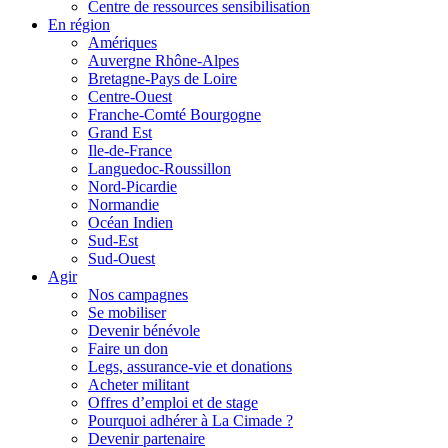
Centre de ressources sensibilisation
En région
Amériques
Auvergne Rhône-Alpes
Bretagne-Pays de Loire
Centre-Ouest
Franche-Comté Bourgogne
Grand Est
Ile-de-France
Languedoc-Roussillon
Nord-Picardie
Normandie
Océan Indien
Sud-Est
Sud-Ouest
Agir
Nos campagnes
Se mobiliser
Devenir bénévole
Faire un don
Legs, assurance-vie et donations
Acheter militant
Offres d’emploi et de stage
Pourquoi adhérer à La Cimade ?
Devenir partenaire