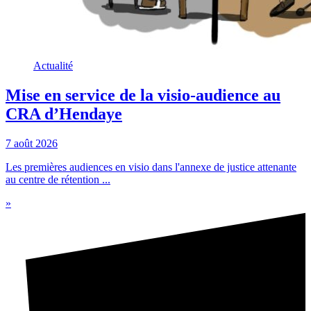
Actualité
Mise en service de la visio-audience au
CRA d’Hendaye
7 août 2026
Les premières audiences en visio dans l'annexe de justice attenante
au centre de rétention ...
»