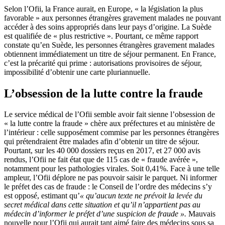
Selon l’Ofii, la France aurait, en Europe, « la législation la plus
favorable » aux personnes étrangères gravement malades ne pouvant
accéder à des soins appropriés dans leur pays d’origine. La Suède
est qualifiée de « plus restrictive ». Pourtant, ce même rapport
constate qu’en Suède, les personnes étrangères gravement malades
obtiennent immédiatement un titre de séjour permanent. En France,
c’est la précarité qui prime : autorisations provisoires de séjour,
impossibilité d’obtenir une carte pluriannuelle.
L’obsession de la lutte contre la fraude
Le service médical de l’Ofii semble avoir fait sienne l’obsession de
« la lutte contre la fraude » chère aux préfectures et au ministère de
l’intérieur : celle supposément commise par les personnes étrangères
qui prétendraient être malades afin d’obtenir un titre de séjour.
Pourtant, sur les 40 000 dossiers reçus en 2017, et 27 000 avis
rendus, l’Ofii ne fait état que de 115 cas de « fraude avérée »,
notamment pour les pathologies virales. Soit 0,41%. Face à une telle
ampleur, l’Ofii déplore ne pas pouvoir saisir le parquet. Ni informer
le préfet des cas de fraude : le Conseil de l’ordre des médecins s’y
est opposé, estimant qu’
« qu’aucun texte ne prévoit la levée du
secret médical dans cette
situation et qu’il n’appartient pas au
médecin d’informer le préfet d’une suspicion de fraude ».
Mauvais
nouvelle pour l’Ofii qui aurait tant aimé faire des médecins sous sa