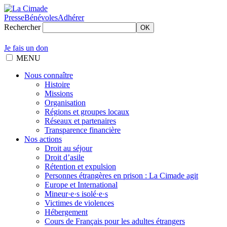
Presse
Bénévoles
Adhérer
Rechercher
OK
Je fais un don
MENU
Nous connaître
Histoire
Missions
Organisation
Régions et groupes locaux
Réseaux et partenaires
Transparence financière
Nos actions
Droit au séjour
Droit d’asile
Rétention et expulsion
Personnes étrangères en prison : La Cimade agit
Europe et International
Mineur·e·s isolé·e·s
Victimes de violences
Hébergement
Cours de Français pour les adultes étrangers