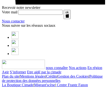
Recevoir notre newsletter
Votre mail
ok
Nous contacter
Nous suivre sur les réseaux sociaux
nous connaître
Nos actions
En région
Agir
S’informer
Etre aidé par la cimade
Plan du site
|
Mentions légales
|
Crédits
|
Gestion des Cookies
|
Politique
de protection des données personnelles
La Boutique Cimade
|
Migrant'scène
|
Centre Frantz Fanon