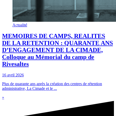
Actualité
MEMOIRES DE CAMPS, REALITES
DE LA RETENTION : QUARANTE ANS
D’ENGAGEMENT DE LA CIMADE,
Colloque au Mémorial du camp de
Rivesaltes
16 avril 2026
Plus de quarante ans après la création des centres de rétention
administrative, La Cimade et le ...
»