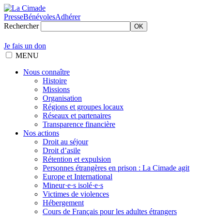
Presse
Bénévoles
Adhérer
Rechercher
OK
Je fais un don
MENU
Nous connaître
Histoire
Missions
Organisation
Régions et groupes locaux
Réseaux et partenaires
Transparence financière
Nos actions
Droit au séjour
Droit d’asile
Rétention et expulsion
Personnes étrangères en prison : La Cimade agit
Europe et International
Mineur·e·s isolé·e·s
Victimes de violences
Hébergement
Cours de Français pour les adultes étrangers