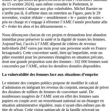
du 15 octobre 2024], sans même consulter le Parlement, le
gouvernement s’attaque aux plus vulnérables. Michel Barnier ne
s’arrête pas là, il affirme dans un entretien au Figaro, paru le 29
novembre, vouloir réduire « sensiblement » le « panier de soins »
pris en charge et s’engage à réformer l’AME l’année prochaine afin
d’« éviter les abus et les détournements ».
Nous dénonçons chacun de ces projets et demandons leur abandon
immédiat pour préserver la santé et la dignité de toutes les femmes.
Aujourd’hui, l’accès à l’AME dépend de critères de revenus
individuels (847 euros par mois pour une personne seule en France
hexagonale). Cette couverture santé, bien qu’imparfaite, reste un
pilier essentiel pour les personnes étrangères en situation précaire,
dont une grande proportion sont des femmes : 192 000 femmes sont
concernées par l’AME, selon les dernières données disponibles.
La vulnérabilité des femmes face aux situations d’emprise
Le ministre des comptes publics propose de modifier le calcul
d’admission en intégrant les revenus du conjoint, menaçant de priver
des dizaines de milliers de femmes de couverture santé. De
nombreuses usagères de l’AME sont en effet des femmes sans
papiers en couple avec un ressortissant national ou un étranger en
situation administrative régulière, mais n’ayant elles-mêmes pas de
titre de séjour. Cette vision patriarcale de la famille priverait un