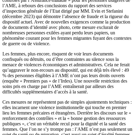
contrôles par l’Assurance-maladie » pour les personnes usagères de
l’AME, à rebours des conclusions du rapport des services
d’inspection générale de l’Etat dirigé par MM. Evin et Stefanini
(décembre 2023) qui démontre l’absence de fraude et la rigueur du
dispositif actuel. Avec de nouvelles exigences comme la production
de documents d’identité avec photo, cette mesure exclurait de
nombreuses personnes exilées ayant perdu leurs papiers, un
phénomène courant pour les femmes migrantes fuyant des contextes
de guerre ou de violence.
Les femmes, plus encore, risquent de voir leurs documents
confisqués ou détruits, ou d’être contraintes au silence sous la
menace de violences économiques et administratives. Cela ne ferait
qu’aggraver le non-recours au dispositif, qui est déjà très élevé : 49
% des personnes éligibles à l’AME n’ont pas leurs droits ouverts
(enquête « Premiers pas » de l’Irdes). Une nouvelle restriction des
soins pris en charge par l’AME entraînerait par ailleurs des
difficultés supplémentaires d’accès à la santé.
Ces mesures ne représentent pas de simples ajustements techniques :
elles incarnent une violence institutionnelle qui touche en premier
lieu les femmes précaires et étrangères. Derrière les discours sur le «
renforcement des contrôles » et la « bonne gestion des ressources
publiques », c’est un véritable recul pour la dignité et la santé des
femmes. Que l’on ne s’y trompe pas : l’AME n’est pas seulement un
sujet de santé ou de migration, c’est aussi un sujet d’égalité femmes-