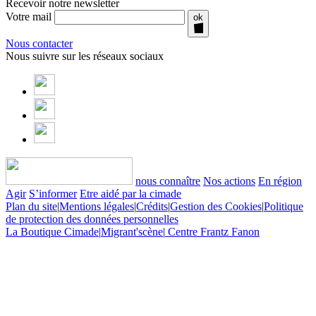
Recevoir notre newsletter
Votre mail
ok
Nous contacter
Nous suivre sur les réseaux sociaux
nous connaître
Nos actions
En région
Agir
S’informer
Etre aidé par la cimade
Plan du site
|
Mentions légales
|
Crédits
|
Gestion des Cookies
|
Politique
de protection des données personnelles
La Boutique Cimade
|
Migrant'scène
|
Centre Frantz Fanon