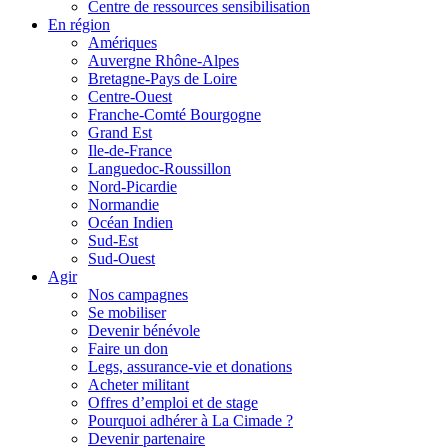
Centre de ressources sensibilisation
En région
Amériques
Auvergne Rhône-Alpes
Bretagne-Pays de Loire
Centre-Ouest
Franche-Comté Bourgogne
Grand Est
Ile-de-France
Languedoc-Roussillon
Nord-Picardie
Normandie
Océan Indien
Sud-Est
Sud-Ouest
Agir
Nos campagnes
Se mobiliser
Devenir bénévole
Faire un don
Legs, assurance-vie et donations
Acheter militant
Offres d’emploi et de stage
Pourquoi adhérer à La Cimade ?
Devenir partenaire