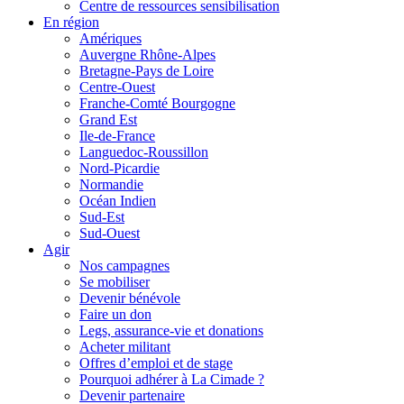
Centre de ressources sensibilisation
En région
Amériques
Auvergne Rhône-Alpes
Bretagne-Pays de Loire
Centre-Ouest
Franche-Comté Bourgogne
Grand Est
Ile-de-France
Languedoc-Roussillon
Nord-Picardie
Normandie
Océan Indien
Sud-Est
Sud-Ouest
Agir
Nos campagnes
Se mobiliser
Devenir bénévole
Faire un don
Legs, assurance-vie et donations
Acheter militant
Offres d’emploi et de stage
Pourquoi adhérer à La Cimade ?
Devenir partenaire