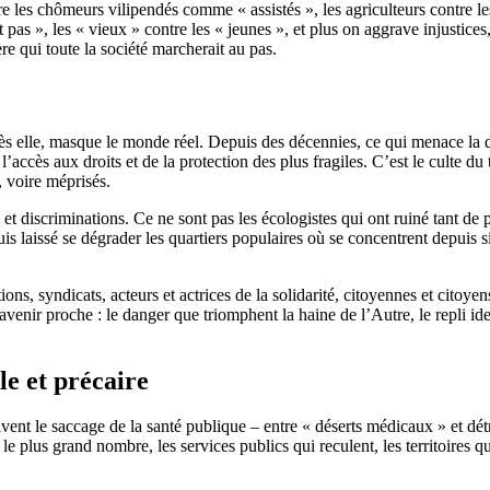
tre les chômeurs vilipendés comme « assistés », les agriculteurs contre le
nt pas », les « vieux » contre les « jeunes », et plus on aggrave injustice
re qui toute la société marcherait au pas.
près elle, masque le monde réel. Depuis des décennies, ce qui menace la
e l’accès aux droits et de la protection des plus fragiles. C’est le culte 
, voire méprisés.
 et discriminations. Ce ne sont pas les écologistes qui ont ruiné tant de 
uis laissé se dégrader les quartiers populaires où se concentrent depuis 
ions, syndicats, acteurs et actrices de la solidarité, citoyennes et citoye
venir proche : le danger que triomphent la haine de l’Autre, le repli ide
le et précaire
ent le saccage de la santé publique – entre « déserts médicaux » et détre
 plus grand nombre, les services publics qui reculent, les territoires qu