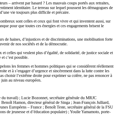
lteurs – arrivent par hasard ? Les mauvais coups portés aux retraites,
entiment identitaire. Le terreau sur lequel poussent les démagogues de
une vie toujours plus difficile et précaire.
mbreux sont celles et ceux qui font vivre et qui inventent aussi, sur
 manque pour que toutes ces énergies et ces engagements brisent le
s de haines, d’injustices et de discriminations, une mobilisation forte
’avenir de nos sociétés et de la démocratie.
celles qui veulent plus d’égalité, de solidarité, de justice sociale et
 et c’est possible.
appelons les femmes et hommes politiques qui se considèrent réellement
ite et à s’engager d’urgence et sincèrement dans la lutte contre les
 pas choisir l’extrême droite pour exprimer sa colère, ne pas renoncer à
9 juin au niveau européen.
 du travail) ; Lucie Bozonnet, secrétaire générale du MRJC
 Benoît Hamon, directeur général de Singa ; Jean-François Julliard,
unes Européens – France ; Benoît Teste, secrétaire général de la FSU
tions de jeunesse et d’éducation populaire) ; Youlie Yamamoto, porte-