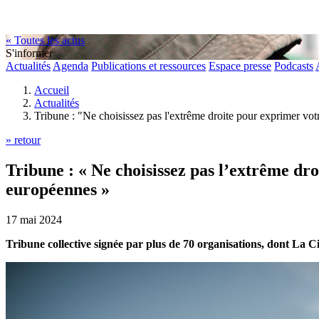
« Toutes les actus
S'informer
Actualités
Agenda
Publications et ressources
Espace presse
Podcasts
Accueil
Actualités
Tribune : "Ne choisissez pas l'extrême droite pour exprimer votr
» retour
Tribune : « Ne choisissez pas l’extrême droi
européennes »
17 mai 2024
Tribune collective signée par plus de 70 organisations, dont La C