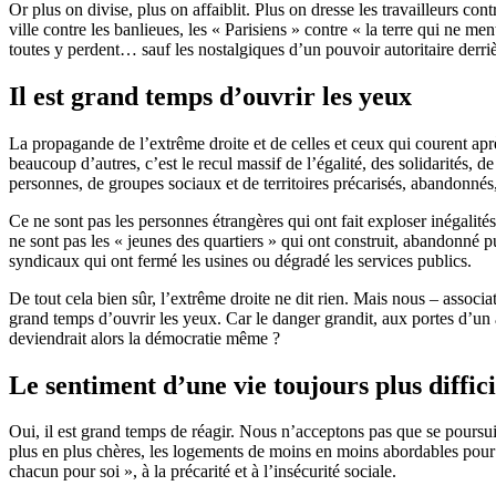
Or plus on divise, plus on affaiblit. Plus on dresse les travailleurs con
ville contre les banlieues, les « Parisiens » contre « la terre qui ne me
toutes y perdent… sauf les nostalgiques d’un pouvoir autoritaire derriè
Il est grand temps d’ouvrir les yeux
La propagande de l’extrême droite et de celles et ceux qui courent a
beaucoup d’autres, c’est le recul massif de l’égalité, des solidarités, d
personnes, de groupes sociaux et de territoires précarisés, abandonnés
Ce ne sont pas les personnes étrangères qui ont fait exploser inégalités
ne sont pas les « jeunes des quartiers » qui ont construit, abandonné p
syndicaux qui ont fermé les usines ou dégradé les services publics.
De tout cela bien sûr, l’extrême droite ne dit rien. Mais nous – associat
grand temps d’ouvrir les yeux. Car le danger grandit, aux portes d’un a
deviendrait alors la démocratie même ?
Le sentiment d’une vie toujours plus diffici
Oui, il est grand temps de réagir. Nous n’acceptons pas que se poursuiv
plus en plus chères, les logements de moins en moins abordables pour le
chacun pour soi », à la précarité et à l’insécurité sociale.