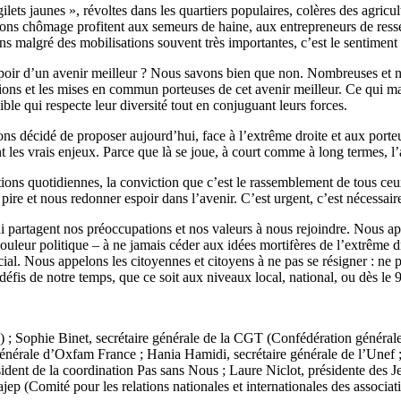
lets jaunes », révoltes dans les quartiers populaires, colères des agricu
tions chômage profitent aux semeurs de haine, aux entrepreneurs de ress
s malgré des mobilisations souvent très importantes, c’est le sentiment d’
spoir d’un avenir meilleur ? Nous savons bien que non. Nombreuses et no
érations et les mises en commun porteuses de cet avenir meilleur. Ce qui
ble qui respecte leur diversité tout en conjuguant leurs forces.
ns décidé de proposer aujourd’hui, face à l’extrême droite et aux porteur
sont les vrais enjeux. Parce que là se joue, à court comme à long termes, l
s quotidiennes, la conviction que c’est le rassemblement de tous ceux et 
u pire et nous redonner espoir dans l’avenir. C’est urgent, c’est nécessaire
ui partagent nos préoccupations et nos valeurs à nous rejoindre. Nous 
uleur politique – à ne jamais céder aux idées mortifères de l’extrême dro
 social. Nous appelons les citoyennes et citoyens à ne pas se résigner : ne
défis de notre temps, que ce soit aux niveaux local, national, ou dès le 
; Sophie Binet, secrétaire générale de la CGT (Confédération générale
générale d’Oxfam France ; Hania Hamidi, secrétaire générale de l’Unef ;
nt de la coordination Pas sans Nous ; Laure Niclot, présidente des Je
ajep (Comité pour les relations nationales et internationales des associa