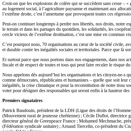
Croit-on que les explosions de colère qui se succèdent sans cesse – « gi
au logement social, à l’agriculture paysanne et maintenant aux alloca
l’extrême droite, c’est l’amertume que provoquent toutes ces régression
Peut-on continuer longtemps à perdre nos libertés, nos droits, notre e
le terrain et dans les partages du quotidien, les solidarités, les coop
cercle vicieux de l’extrême droitisation, c’est une mise en commun visi
C’est pourquoi nous, 70 organisations au cœur de la société civile, avo
et durable contre les inégalités sociales et territoriales. Parce que là 
Et surtout parce que nous portons dans nos engagements, dans nos action
fiscale et de respect de toutes et tous qui peut faire reculer le risque d
Nous appelons dès aujourd’hui les organisations et les citoyen-ne-s q
comme démocrates, républicains et humanistes – quelle que soit leur co
inégalités, la crise climatique et pour la reconstitution de notre tissu
voter pour désigner des responsables qui seront enfin à la hauteur des 
Premiers signataires
Patrick Baudouin, président de la LDH (Ligue des droits de l’Homme) 
(Mouvement rural de jeunesse chrétienne) ; Cécile Duflot, directrice 
directeur général de Greenpeace France ; Mohamed Mechmache, préside
(Fédération syndicale unitaire) ; Arnaud Tiercelin, co-président du Cn