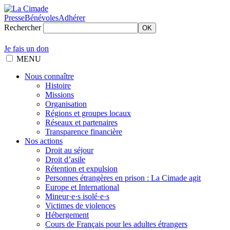
Presse
Bénévoles
Adhérer
Rechercher
OK
Je fais un don
MENU
Nous connaître
Histoire
Missions
Organisation
Régions et groupes locaux
Réseaux et partenaires
Transparence financière
Nos actions
Droit au séjour
Droit d’asile
Rétention et expulsion
Personnes étrangères en prison : La Cimade agit
Europe et International
Mineur·e·s isolé·e·s
Victimes de violences
Hébergement
Cours de Français pour les adultes étrangers