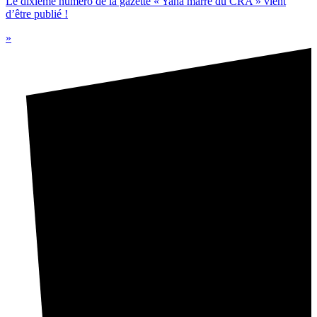
Le dixième numéro de la gazette « Yana marre du CRA » vient
d’être publié !
»