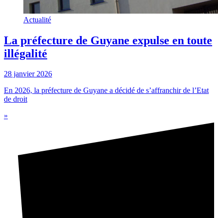
Actualité
La préfecture de Guyane expulse en toute
illégalité
28 janvier 2026
En 2026, la préfecture de Guyane a décidé de s’affranchir de l’Etat
de droit
»