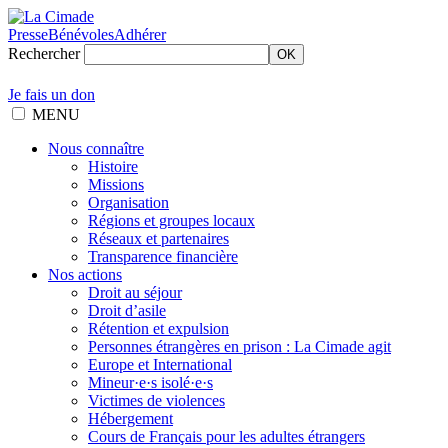
Presse
Bénévoles
Adhérer
Rechercher
OK
Je fais un don
MENU
Nous connaître
Histoire
Missions
Organisation
Régions et groupes locaux
Réseaux et partenaires
Transparence financière
Nos actions
Droit au séjour
Droit d’asile
Rétention et expulsion
Personnes étrangères en prison : La Cimade agit
Europe et International
Mineur·e·s isolé·e·s
Victimes de violences
Hébergement
Cours de Français pour les adultes étrangers