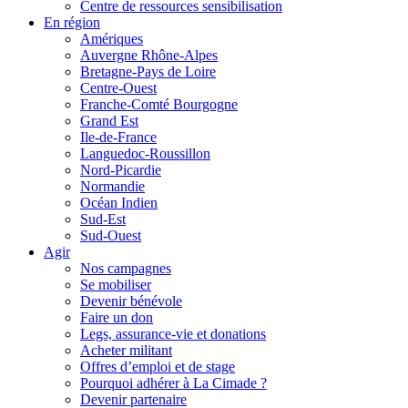
Centre de ressources sensibilisation
En région
Amériques
Auvergne Rhône-Alpes
Bretagne-Pays de Loire
Centre-Ouest
Franche-Comté Bourgogne
Grand Est
Ile-de-France
Languedoc-Roussillon
Nord-Picardie
Normandie
Océan Indien
Sud-Est
Sud-Ouest
Agir
Nos campagnes
Se mobiliser
Devenir bénévole
Faire un don
Legs, assurance-vie et donations
Acheter militant
Offres d’emploi et de stage
Pourquoi adhérer à La Cimade ?
Devenir partenaire