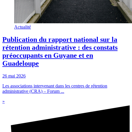
Actualité
Publication du rapport national sur la
rétention administrative : des constats
préoccupants en Guyane et en
Guadeloupe
26 mai 2026
Les associations intervenant dans les centres de rétention
administrative (CRA) – Forum ...
»