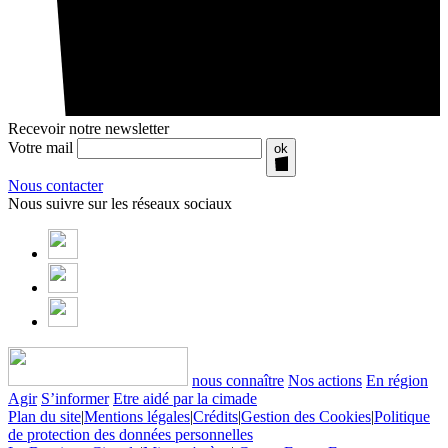
Recevoir notre newsletter
Votre mail
ok
Nous contacter
Nous suivre sur les réseaux sociaux
nous connaître
Nos actions
En région
Agir
S’informer
Etre aidé par la cimade
Plan du site
|
Mentions légales
|
Crédits
|
Gestion des Cookies
|
Politique
de protection des données personnelles