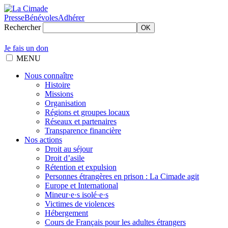
Presse
Bénévoles
Adhérer
Rechercher
OK
Je fais un don
MENU
Nous connaître
Histoire
Missions
Organisation
Régions et groupes locaux
Réseaux et partenaires
Transparence financière
Nos actions
Droit au séjour
Droit d’asile
Rétention et expulsion
Personnes étrangères en prison : La Cimade agit
Europe et International
Mineur·e·s isolé·e·s
Victimes de violences
Hébergement
Cours de Français pour les adultes étrangers