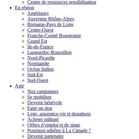
Centre de ressources sensibilisation
En région
Amériques
Auvergne Rhône-Alpes
Bretagne-Pays de Loire
Centre-Ouest
Franche-Comté Bourgogne
Grand Est
Ile-de-France
Languedoc-Roussillon
Nord-Picardie
Normandie
Océan Indien
Sud-Est
Sud-Ouest
Agir
Nos campagnes
Se mobiliser
Devenir bénévole
Faire un don
Legs, assurance-vie et donations
Acheter militant
Offres d’emploi et de stage
Pourquoi adhérer à La Cimade ?
Devenir partenaire