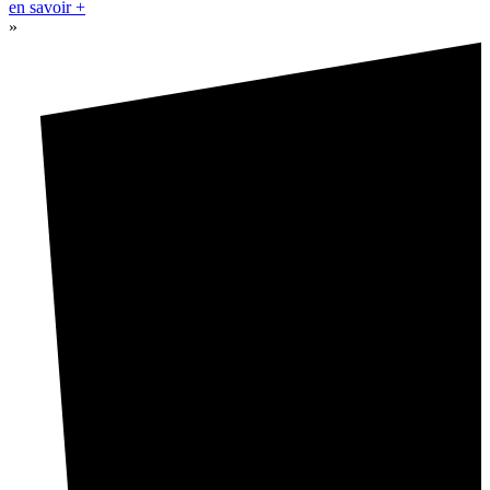
en savoir +
»