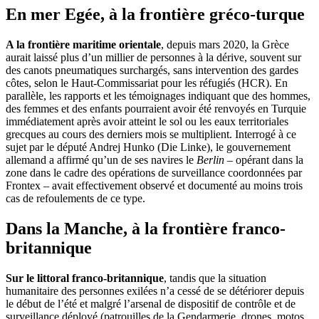
En mer Egée, à la frontière gréco-turque
A la frontière maritime orientale
, depuis mars 2020, la Grèce
aurait laissé plus d’un millier de personnes à la dérive, souvent sur
des canots pneumatiques surchargés, sans intervention des gardes
côtes, selon le Haut-Commissariat pour les réfugiés (HCR). En
parallèle, les rapports et les témoignages indiquant que des hommes,
des femmes et des enfants pourraient avoir été renvoyés en Turquie
immédiatement après avoir atteint le sol ou les eaux territoriales
grecques au cours des derniers mois se multiplient. Interrogé à ce
sujet par le député Andrej Hunko (Die Linke), le gouvernement
allemand a affirmé qu’un de ses navires le
Berlin
– opérant dans la
zone dans le cadre des opérations de surveillance coordonnées par
Frontex – avait effectivement observé et documenté au moins trois
cas de refoulements de ce type.
Dans la Manche, à la frontière franco-
britannique
Sur le littoral franco-britannique
, tandis que la situation
humanitaire des personnes exilées n’a cessé de se détériorer depuis
le début de l’été et malgré l’arsenal de dispositif de contrôle et de
surveillance déployé (patrouilles de la Gendarmerie, drones, motos