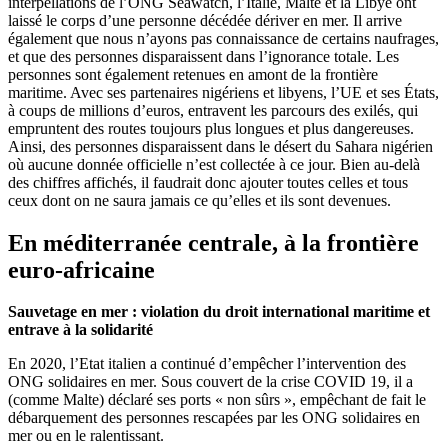
interpellations de l’ONG Seawatch, l’Italie, Malte et la Libye ont
laissé le corps d’une personne décédée dériver en mer. Il arrive
également que nous n’ayons pas connaissance de certains naufrages,
et que des personnes disparaissent dans l’ignorance totale. Les
personnes sont également retenues en amont de la frontière
maritime. Avec ses partenaires nigériens et libyens, l’UE et ses États,
à coups de millions d’euros, entravent les parcours des exilés, qui
empruntent des routes toujours plus longues et plus dangereuses.
Ainsi, des personnes disparaissent dans le désert du Sahara nigérien
où aucune donnée officielle n’est collectée à ce jour. Bien au-delà
des chiffres affichés, il faudrait donc ajouter toutes celles et tous
ceux dont on ne saura jamais ce qu’elles et ils sont devenues.
En médi
terranée centrale, à la frontière
euro-africaine
Sauvetage en mer : violation du droit international maritime et
entrave à la solidarité
En 2020, l’Etat italien a continué d’empêcher l’intervention des
ONG solidaires en mer. Sous couvert de la crise COVID 19, il a
(comme Malte) déclaré ses ports « non sûrs », empêchant de fait le
débarquement des personnes rescapées par les ONG solidaires en
mer ou en le ralentissant.