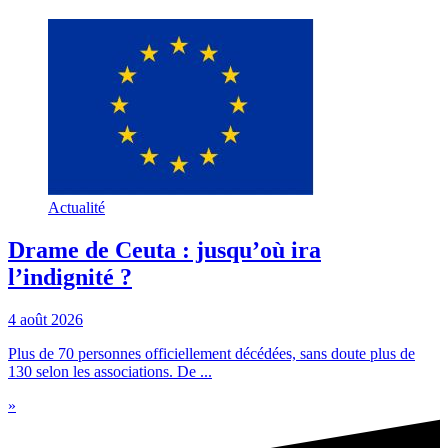
Actualité
Drame de Ceuta : jusqu’où ira
l’indignité ?
4 août 2026
Plus de 70 personnes officiellement décédées, sans doute plus de
130 selon les associations. De ...
»