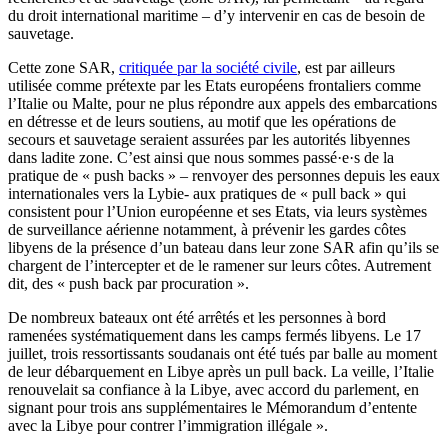
du droit international maritime – d’y intervenir en cas de besoin de
sauvetage.
Cette zone SAR,
critiquée par la société civile
, est par ailleurs
utilisée comme prétexte par les Etats européens frontaliers comme
l’Italie ou Malte, pour ne plus répondre aux appels des embarcations
en détresse et de leurs soutiens, au motif que les opérations de
secours et sauvetage seraient assurées par les autorités libyennes
dans ladite zone. C’est ainsi que nous sommes passé·e·s de la
pratique de « push backs » – renvoyer des personnes depuis les eaux
internationales vers la Lybie- aux pratiques de « pull back » qui
consistent pour l’Union européenne et ses Etats, via leurs systèmes
de surveillance aérienne notamment, à prévenir les gardes côtes
libyens de la présence d’un bateau dans leur zone SAR afin qu’ils se
chargent de l’intercepter et de le ramener sur leurs côtes. Autrement
dit, des « push back par procuration ».
De nombreux bateaux ont été arrêtés et les personnes à bord
ramenées systématiquement dans les camps fermés libyens. Le 17
juillet, trois ressortissants soudanais ont été tués par balle au moment
de leur débarquement en Libye après un pull back. La veille, l’Italie
renouvelait sa confiance à la Libye, avec accord du parlement, en
signant pour trois ans supplémentaires le Mémorandum d’entente
avec la Libye pour contrer l’immigration illégale ».