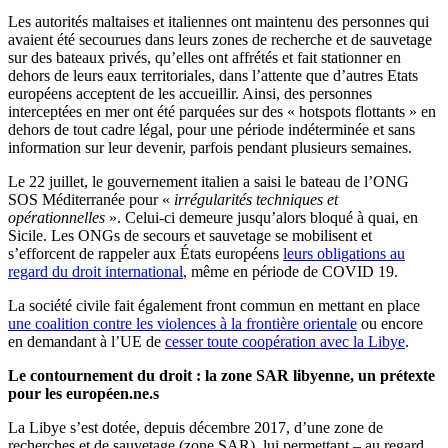
Les autorités maltaises et italiennes ont maintenu des personnes qui
avaient été secourues dans leurs zones de recherche et de sauvetage
sur des bateaux privés, qu’elles ont affrétés et fait stationner en
dehors de leurs eaux territoriales, dans l’attente que d’autres Etats
européens acceptent de les accueillir. Ainsi, des personnes
interceptées en mer ont été parquées sur des « hotspots flottants » en
dehors de tout cadre légal, pour une période indéterminée et sans
information sur leur devenir, parfois pendant plusieurs semaines.
Le 22 juillet, le gouvernement italien a saisi le bateau de l’ONG
SOS Méditerranée pour «
irrégularités techniques et
opérationnelles
». Celui-ci demeure jusqu’alors bloqué à quai, en
Sicile. Les ONGs de secours et sauvetage se mobilisent et
s’efforcent de rappeler aux États européens
leurs obligations au
regard du droit international
, même en période de COVID 19.
La société civile fait également front commun en mettant en place
une coalition contre les violences à la frontière orientale
ou encore
en demandant à l’UE de
cesser toute coopération avec la Libye
.
Le contournement du droit : la zone SAR libyenne, un prétexte
pour les européen.ne.s
La Libye s’est dotée, depuis décembre 2017, d’une zone de
recherches et de sauvetage (zone SAR), lui permettant – au regard