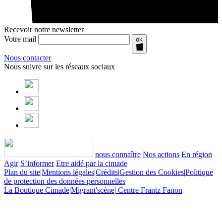
Recevoir notre newsletter
Votre mail
ok
Nous contacter
Nous suivre sur les réseaux sociaux
nous connaître
Nos actions
En région
Agir
S’informer
Etre aidé par la cimade
Plan du site
|
Mentions légales
|
Crédits
|
Gestion des Cookies
|
Politique
de protection des données personnelles
La Boutique Cimade
|
Migrant'scène
|
Centre Frantz Fanon