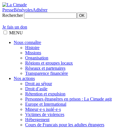
Presse
Bénévoles
Adhérer
Rechercher
OK
Je fais un don
MENU
Nous connaître
Histoire
Missions
Organisation
Régions et groupes locaux
Réseaux et partenaires
Transparence financière
Nos actions
Droit au séjour
Droit d’asile
Rétention et expulsion
Personnes étrangères en prison : La Cimade agit
Europe et International
Mineur·e·s isolé·e·s
Victimes de violences
Hébergement
Cours de Français pour les adultes étrangers