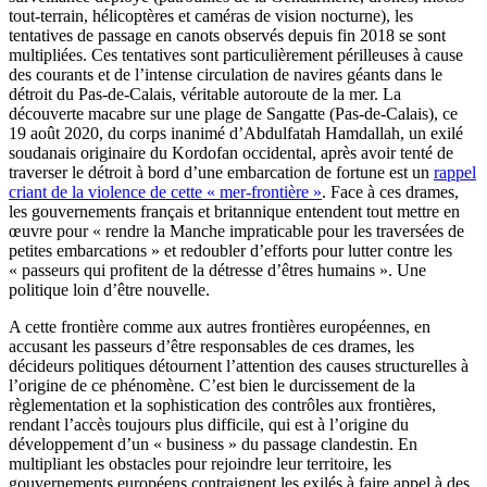
tout-terrain, hélicoptères et caméras de vision nocturne), les
tentatives de passage en canots observés depuis fin 2018 se sont
multipliées. Ces tentatives sont particulièrement périlleuses à cause
des courants et de l’intense circulation de navires géants dans le
détroit du Pas-de-Calais, véritable autoroute de la mer. La
découverte macabre sur une plage de Sangatte (Pas-de-Calais), ce
19 août 2020, du corps inanimé d’Abdulfatah Hamdallah, un exilé
soudanais originaire du Kordofan occidental, après avoir tenté de
traverser le détroit à bord d’une embarcation de fortune est un
rappel
criant de la violence de cette « mer-frontière »
. Face à ces drames,
les gouvernements français et britannique entendent tout mettre en
œuvre pour « rendre la Manche impraticable pour les traversées de
petites embarcations » et redoubler d’efforts pour lutter contre les
« passeurs qui profitent de la détresse d’êtres humains ». Une
politique loin d’être nouvelle.
A cette frontière comme aux autres frontières européennes, en
accusant les passeurs d’être responsables de ces drames, les
décideurs politiques détournent l’attention des causes structurelles à
l’origine de ce phénomène. C’est bien le durcissement de la
règlementation et la sophistication des contrôles aux frontières,
rendant l’accès toujours plus difficile, qui est à l’origine du
développement d’un « business » du passage clandestin. En
multipliant les obstacles pour rejoindre leur territoire, les
gouvernements européens contraignent les exilés à faire appel à des