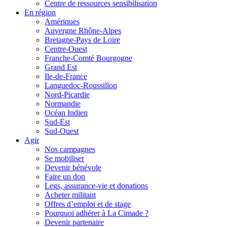
Centre de ressources sensibilisation
En région
Amériques
Auvergne Rhône-Alpes
Bretagne-Pays de Loire
Centre-Ouest
Franche-Comté Bourgogne
Grand Est
Ile-de-France
Languedoc-Roussillon
Nord-Picardie
Normandie
Océan Indien
Sud-Est
Sud-Ouest
Agir
Nos campagnes
Se mobiliser
Devenir bénévole
Faire un don
Legs, assurance-vie et donations
Acheter militant
Offres d’emploi et de stage
Pourquoi adhérer à La Cimade ?
Devenir partenaire