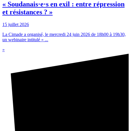
« Soudanais·e·s en exil : entre répression
et résistances ? »
15 juillet 2026
La Cimade a organisé, le mercredi 24 juin 2026 de 18h00 à 19h30,
un webinaire intitulé « ...
»