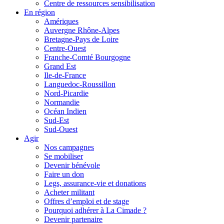
Centre de ressources sensibilisation
En région
Amériques
Auvergne Rhône-Alpes
Bretagne-Pays de Loire
Centre-Ouest
Franche-Comté Bourgogne
Grand Est
Ile-de-France
Languedoc-Roussillon
Nord-Picardie
Normandie
Océan Indien
Sud-Est
Sud-Ouest
Agir
Nos campagnes
Se mobiliser
Devenir bénévole
Faire un don
Legs, assurance-vie et donations
Acheter militant
Offres d’emploi et de stage
Pourquoi adhérer à La Cimade ?
Devenir partenaire