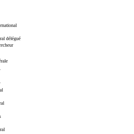
rnational
ral délégué
ercheur
érale
r
r
al
al
s
ral