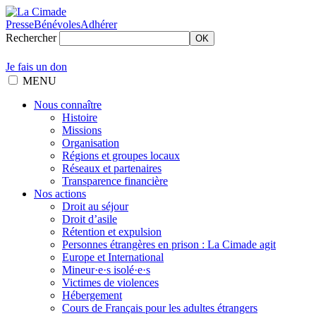
Presse
Bénévoles
Adhérer
Rechercher
OK
Je fais un don
MENU
Nous connaître
Histoire
Missions
Organisation
Régions et groupes locaux
Réseaux et partenaires
Transparence financière
Nos actions
Droit au séjour
Droit d’asile
Rétention et expulsion
Personnes étrangères en prison : La Cimade agit
Europe et International
Mineur·e·s isolé·e·s
Victimes de violences
Hébergement
Cours de Français pour les adultes étrangers