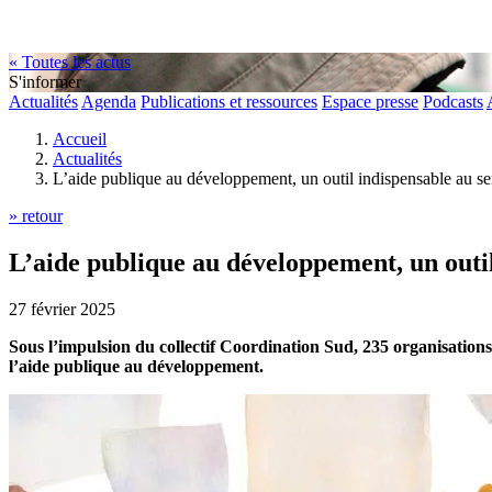
« Toutes les actus
S'informer
Actualités
Agenda
Publications et ressources
Espace presse
Podcasts
Accueil
Actualités
L’aide publique au développement, un outil indispensable au ser
» retour
L’aide publique au développement, un outil
27 février 2025
Sous l’impulsion du collectif Coordination Sud, 235 organisations
l’aide publique au développement.