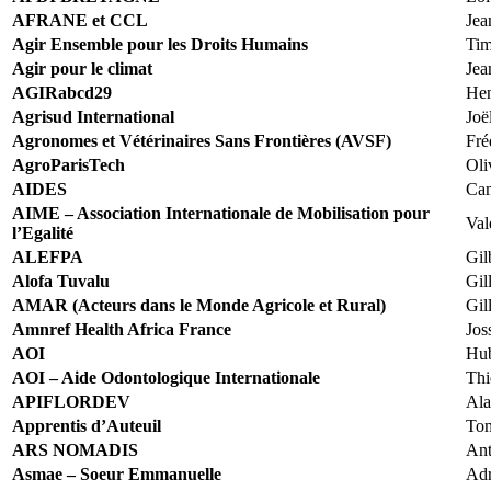
AFRANE et CCL
Jea
Agir Ensemble pour les Droits Humains
Ti
Agir pour le climat
Jea
AGIRabcd29
Hen
Agrisud International
Joë
Agronomes et Vétérinaires Sans Frontières (AVSF)
Fré
AgroParisTech
Oli
AIDES
Cam
AIME – Association Internationale de Mobilisation pour
Val
l’Egalité
ALEFPA
Gil
Alofa Tuvalu
Gil
AMAR (Acteurs dans le Monde Agricole et Rural)
Gil
Amnref Health Africa France
Jos
AOI
Hub
AOI – Aide Odontologique Internationale
Thi
APIFLORDEV
Ala
Apprentis d’Auteuil
To
ARS NOMADIS
Ant
Asmae – Soeur Emmanuelle
Adr