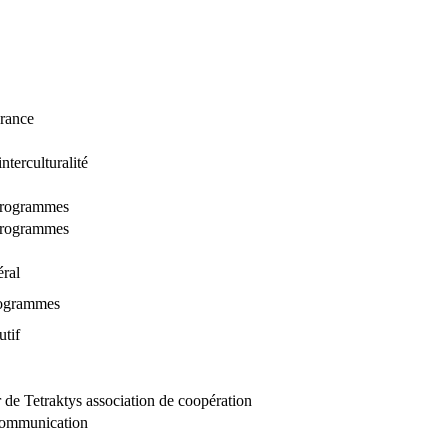
rance
nterculturalité
programmes
programmes
éral
rogrammes
utif
 de Tetraktys association de coopération
communication