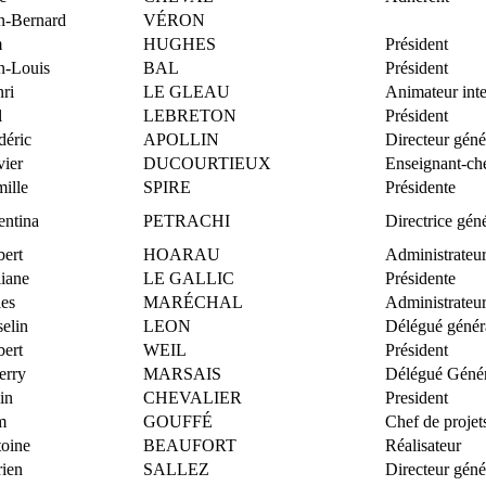
n-Bernard
VÉRON
m
HUGHES
Président
n-Louis
BAL
Président
ri
LE GLEAU
Animateur inte
l
LEBRETON
Président
déric
APOLLIN
Directeur géné
vier
DUCOURTIEUX
Enseignant-ch
ille
SPIRE
Présidente
entina
PETRACHI
Directrice gén
bert
HOARAU
Administrateu
liane
LE GALLIC
Présidente
les
MARÉCHAL
Administrateu
selin
LEON
Délégué génér
ert
WEIL
Président
erry
MARSAIS
Délégué Génér
in
CHEVALIER
President
m
GOUFFÉ
Chef de projet
oine
BEAUFORT
Réalisateur
ien
SALLEZ
Directeur géné