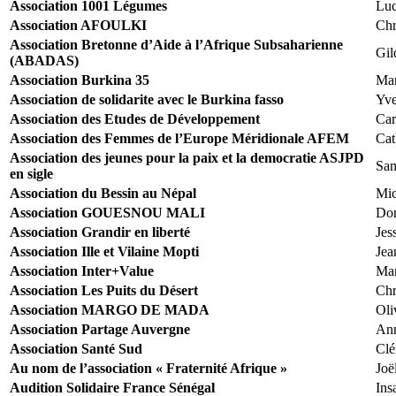
Association 1001 Légumes
Lu
Association AFOULKI
Chr
Association Bretonne d’Aide à l’Afrique Subsaharienne
Gil
(ABADAS)
Association Burkina 35
Ma
Association de solidarite avec le Burkina fasso
Yve
Association des Etudes de Développement
Car
Association des Femmes de l’Europe Méridionale AFEM
Cat
Association des jeunes pour la paix et la democratie ASJPD
Sa
en sigle
Association du Bessin au Népal
Mic
Association GOUESNOU MALI
Do
Association Grandir en liberté
Jes
Association Ille et Vilaine Mopti
Jea
Association Inter+Value
Ma
Association Les Puits du Désert
Chr
Association MARGO DE MADA
Oli
Association Partage Auvergne
An
Association Santé Sud
Clé
Au nom de l’association « Fraternité Afrique »
Joë
Audition Solidaire France Sénégal
Ins