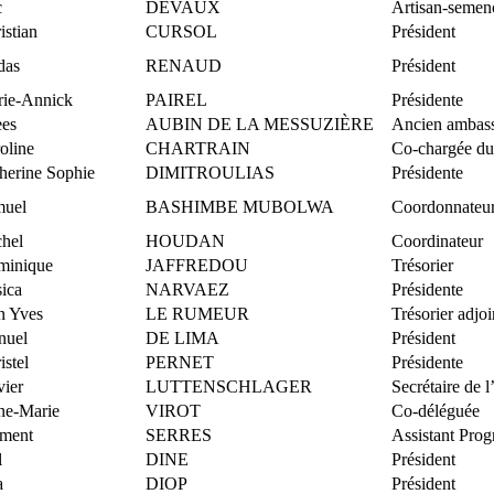
c
DEVAUX
Artisan-semen
istian
CURSOL
Président
das
RENAUD
Président
rie-Annick
PAIREL
Présidente
es
AUBIN DE LA MESSUZIÈRE
Ancien ambass
oline
CHARTRAIN
Co-chargée du 
herine Sophie
DIMITROULIAS
Présidente
muel
BASHIMBE MUBOLWA
Coordonnateu
hel
HOUDAN
Coordinateur
minique
JAFFREDOU
Trésorier
sica
NARVAEZ
Présidente
n Yves
LE RUMEUR
Trésorier adjo
nuel
DE LIMA
Président
istel
PERNET
Présidente
vier
LUTTENSCHLAGER
Secrétaire de l
ne-Marie
VIROT
Co-déléguée
ment
SERRES
Assistant Pro
l
DINE
Président
a
DIOP
Président