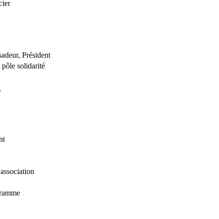
cier
adeur, Président
pôle solidarité
r
int
’association
gramme