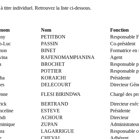
 titre individuel. Retrouvez la liste ci-dessous.
énom
Nom
Fonction
nny
PETITBON
Responsable F
n-Luc
PASSIN
Co-président
non
BINET
Formatrice en i
vina
RAFENOMAMPIANINA
Agent
a
BROCHET
Responsable 
a
POTTIER
Responsable 
ha
KORAICHI
Présidente
les
DELECOURT
Directeur Gén
enne
FLESI BIRINDWA
Chargé des p
rick
BERTRAND
Directeur exéc
nceline
ESTEVE
Présidente
hdi
ACHOUR
Directeur
minique
ZUPAN
Administrateur
ra
LAGARRIGUE
Responsable 
c
CHEVAL
Adhérent