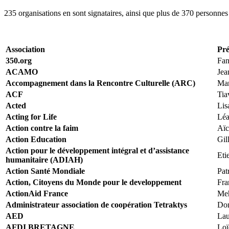
235 organisations en sont signataires, ainsi que plus de 370 personnes à
Association
Pr
350.org
Fa
ACAMO
Jea
Accompagnement dans la Rencontre Culturelle (ARC)
Ma
ACF
Tia
Acted
Lis
Acting for Life
Lé
Action contre la faim
Aïc
Action Education
Gil
Action pour le développement intégral et d’assistance
Eti
humanitaire (ADIAH)
Action Santé Mondiale
Pat
Action, Citoyens du Monde pour le developpement
Fra
ActionAid France
Me
Administrateur association de coopération Tetraktys
Do
AED
Lau
AFDI BRETAGNE
Loï