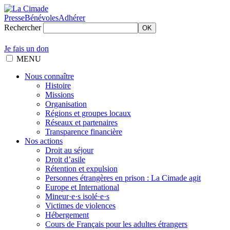
Presse
Bénévoles
Adhérer
Rechercher
OK
Je fais un don
MENU
Nous connaître
Histoire
Missions
Organisation
Régions et groupes locaux
Réseaux et partenaires
Transparence financière
Nos actions
Droit au séjour
Droit d’asile
Rétention et expulsion
Personnes étrangères en prison : La Cimade agit
Europe et International
Mineur·e·s isolé·e·s
Victimes de violences
Hébergement
Cours de Français pour les adultes étrangers