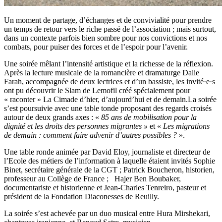
Un moment de partage, d’échanges et de convivialité pour prendre
un temps de retour vers le riche passé de l’association ; mais surtout,
dans un contexte parfois bien sombre pour nos convictions et nos
combats, pour puiser des forces et de l’espoir pour l’avenir.
Une soirée mêlant l’intensité artistique et la richesse de la réflexion.
Après la lecture musicale de la romancière et dramaturge Dalie
Farah, accompagnée de deux lectrices et d’un bassiste, les invité·e·s
ont pu découvrir le Slam de Lemofil créé spécialement pour
« raconter » La Cimade d’hier, d’aujourd’hui et de demain.La soirée
s’est poursuivie avec une table tonde proposant des regards croisés
autour de deux grands axes : «
85 ans de mobilisation pour la
dignité et les droits des personnes migrantes »
et «
Les migrations
de demain : comment faire advenir d’autres possibles ?
».
Une table ronde animée par David Eloy, journaliste et directeur de
l’Ecole des métiers de l’information à laquelle étaient invités Sophie
Binet, secrétaire générale de la CGT ; Patrick Boucheron, historien,
professeur au Collège de France ; Hajer Ben Boubaker,
documentariste et historienne et Jean-Charles Tenreiro, pasteur et
président de la Fondation Diaconesses de Reuilly.
La soirée s’est achevée par un duo musical entre Hura Mirshekari,