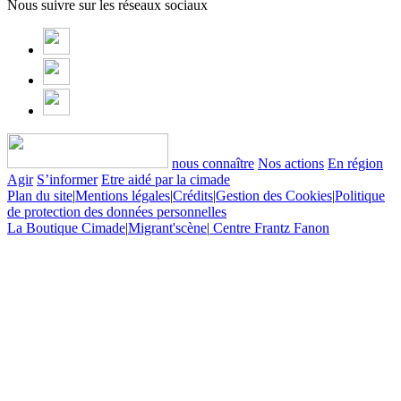
Nous suivre sur les réseaux sociaux
nous connaître
Nos actions
En région
Agir
S’informer
Etre aidé par la cimade
Plan du site
|
Mentions légales
|
Crédits
|
Gestion des Cookies
|
Politique
de protection des données personnelles
La Boutique Cimade
|
Migrant'scène
|
Centre Frantz Fanon