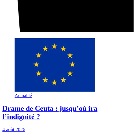
Actualité
Drame de Ceuta : jusqu’où ira
l’indignité ?
4 août 2026