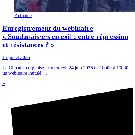
Actualité
Enregistrement du webinaire
« Soudanais·e·s en exil : entre répression
et résistances ? »
15 juillet 2026
La Cimade a organisé, le mercredi 24 juin 2026 de 18h00 à 19h30,
un webinaire intitulé « ...
»