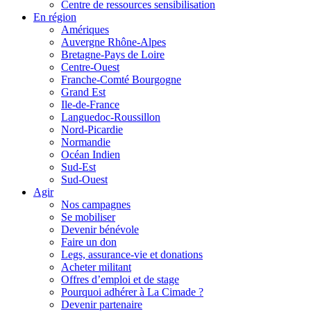
Centre de ressources sensibilisation
En région
Amériques
Auvergne Rhône-Alpes
Bretagne-Pays de Loire
Centre-Ouest
Franche-Comté Bourgogne
Grand Est
Ile-de-France
Languedoc-Roussillon
Nord-Picardie
Normandie
Océan Indien
Sud-Est
Sud-Ouest
Agir
Nos campagnes
Se mobiliser
Devenir bénévole
Faire un don
Legs, assurance-vie et donations
Acheter militant
Offres d’emploi et de stage
Pourquoi adhérer à La Cimade ?
Devenir partenaire