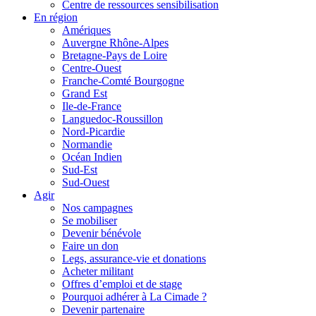
Centre de ressources sensibilisation
En région
Amériques
Auvergne Rhône-Alpes
Bretagne-Pays de Loire
Centre-Ouest
Franche-Comté Bourgogne
Grand Est
Ile-de-France
Languedoc-Roussillon
Nord-Picardie
Normandie
Océan Indien
Sud-Est
Sud-Ouest
Agir
Nos campagnes
Se mobiliser
Devenir bénévole
Faire un don
Legs, assurance-vie et donations
Acheter militant
Offres d’emploi et de stage
Pourquoi adhérer à La Cimade ?
Devenir partenaire