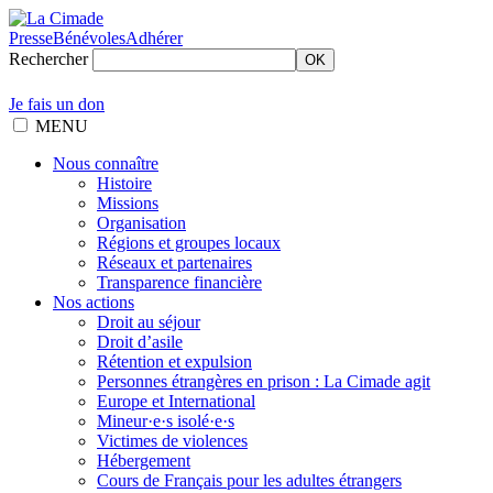
Presse
Bénévoles
Adhérer
Rechercher
OK
Je fais un don
MENU
Nous connaître
Histoire
Missions
Organisation
Régions et groupes locaux
Réseaux et partenaires
Transparence financière
Nos actions
Droit au séjour
Droit d’asile
Rétention et expulsion
Personnes étrangères en prison : La Cimade agit
Europe et International
Mineur·e·s isolé·e·s
Victimes de violences
Hébergement
Cours de Français pour les adultes étrangers