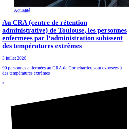
Actualité
Au CRA (centre de rétention
administrative) de Toulouse, les personnes
enfermées par l’administration subissent
des températures extrêmes
3 juillet 2026
90 personnes enfermées au CRA de Cornebarrieu sont exposées à
des températures extrêmes
»