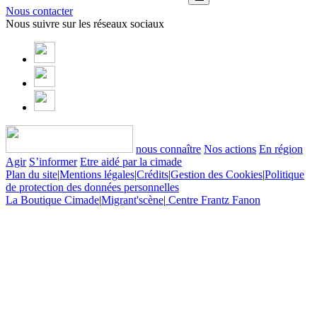
Nous contacter
Nous suivre sur les réseaux sociaux
nous connaître
Nos actions
En région
Agir
S’informer
Etre aidé par la cimade
Plan du site
|
Mentions légales
|
Crédits
|
Gestion des Cookies
|
Politique
de protection des données personnelles
La Boutique Cimade
|
Migrant'scène
|
Centre Frantz Fanon