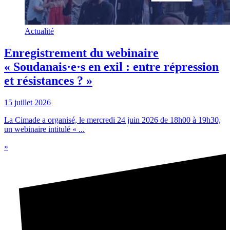
Actualité
Enregistrement du webinaire
« Soudanais·e·s en exil : entre répression
et résistances ? »
15 juillet 2026
La Cimade a organisé, le mercredi 24 juin 2026 de 18h00 à 19h30,
un webinaire intitulé « ...
»