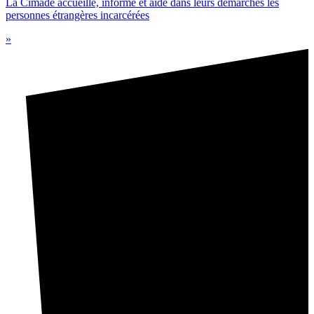
La Cimade accueille, informe et aide dans leurs démarches les
personnes étrangères incarcérées
»