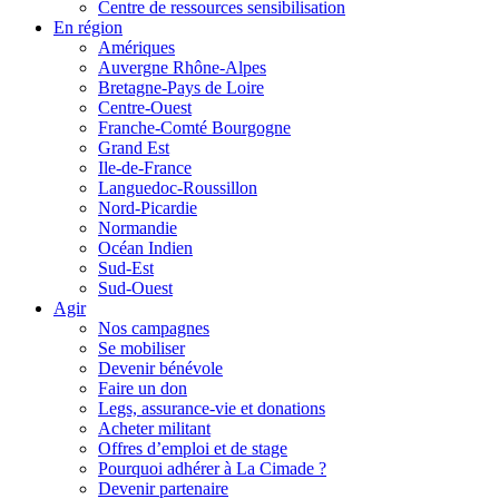
Centre de ressources sensibilisation
En région
Amériques
Auvergne Rhône-Alpes
Bretagne-Pays de Loire
Centre-Ouest
Franche-Comté Bourgogne
Grand Est
Ile-de-France
Languedoc-Roussillon
Nord-Picardie
Normandie
Océan Indien
Sud-Est
Sud-Ouest
Agir
Nos campagnes
Se mobiliser
Devenir bénévole
Faire un don
Legs, assurance-vie et donations
Acheter militant
Offres d’emploi et de stage
Pourquoi adhérer à La Cimade ?
Devenir partenaire