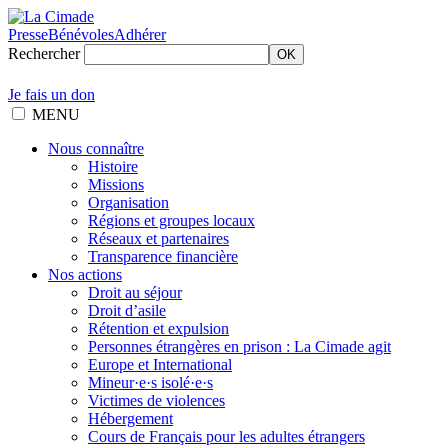
Presse
Bénévoles
Adhérer
Rechercher
OK
Je fais un don
MENU
Nous connaître
Histoire
Missions
Organisation
Régions et groupes locaux
Réseaux et partenaires
Transparence financière
Nos actions
Droit au séjour
Droit d’asile
Rétention et expulsion
Personnes étrangères en prison : La Cimade agit
Europe et International
Mineur·e·s isolé·e·s
Victimes de violences
Hébergement
Cours de Français pour les adultes étrangers