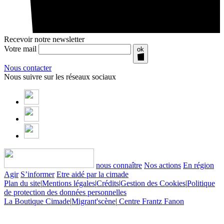
Recevoir notre newsletter
Votre mail
ok
Nous contacter
Nous suivre sur les réseaux sociaux
nous connaître
Nos actions
En région
Agir
S’informer
Etre aidé par la cimade
Plan du site
|
Mentions légales
|
Crédits
|
Gestion des Cookies
|
Politique
de protection des données personnelles
La Boutique Cimade
|
Migrant'scène
|
Centre Frantz Fanon