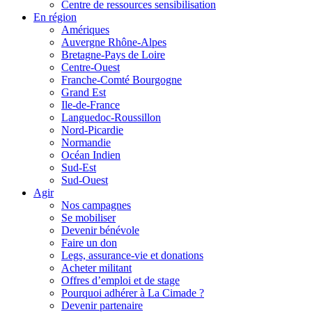
Centre de ressources sensibilisation
En région
Amériques
Auvergne Rhône-Alpes
Bretagne-Pays de Loire
Centre-Ouest
Franche-Comté Bourgogne
Grand Est
Ile-de-France
Languedoc-Roussillon
Nord-Picardie
Normandie
Océan Indien
Sud-Est
Sud-Ouest
Agir
Nos campagnes
Se mobiliser
Devenir bénévole
Faire un don
Legs, assurance-vie et donations
Acheter militant
Offres d’emploi et de stage
Pourquoi adhérer à La Cimade ?
Devenir partenaire