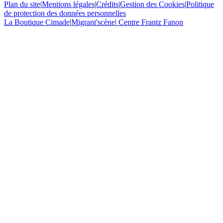
Plan du site
|
Mentions légales
|
Crédits
|
Gestion des Cookies
|
Politique
de protection des données personnelles
La Boutique Cimade
|
Migrant'scène
|
Centre Frantz Fanon