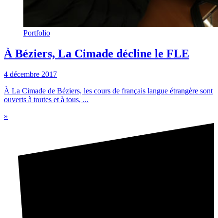
Portfolio
À Béziers, La Cimade décline le FLE
4 décembre 2017
À La Cimade de Béziers, les cours de français langue étrangère sont
ouverts à toutes et à tous, ...
»