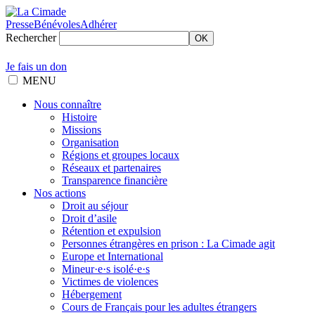
Presse
Bénévoles
Adhérer
Rechercher
OK
Je fais un don
MENU
Nous connaître
Histoire
Missions
Organisation
Régions et groupes locaux
Réseaux et partenaires
Transparence financière
Nos actions
Droit au séjour
Droit d’asile
Rétention et expulsion
Personnes étrangères en prison : La Cimade agit
Europe et International
Mineur·e·s isolé·e·s
Victimes de violences
Hébergement
Cours de Français pour les adultes étrangers