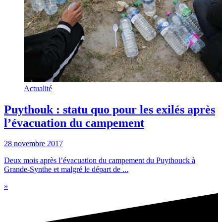
Actualité
Puythouk : statu quo pour les exilés après
l’évacuation du campement
28 novembre 2017
Deux mois après l’évacuation du campement du Puythouck à
Grande-Synthe et malgré le départ de ...
»