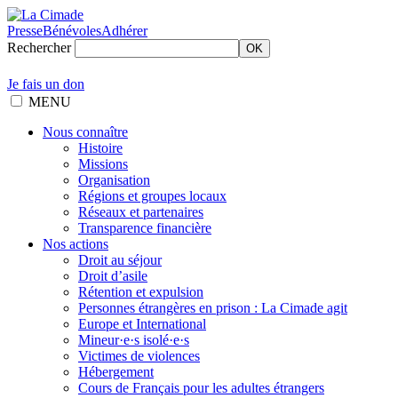
Presse
Bénévoles
Adhérer
Rechercher
OK
Je fais un don
MENU
Nous connaître
Histoire
Missions
Organisation
Régions et groupes locaux
Réseaux et partenaires
Transparence financière
Nos actions
Droit au séjour
Droit d’asile
Rétention et expulsion
Personnes étrangères en prison : La Cimade agit
Europe et International
Mineur·e·s isolé·e·s
Victimes de violences
Hébergement
Cours de Français pour les adultes étrangers