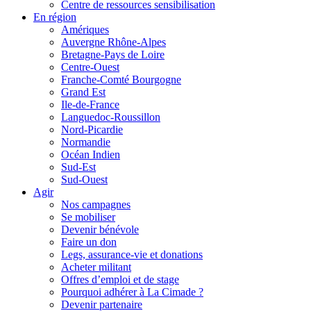
Centre de ressources sensibilisation
En région
Amériques
Auvergne Rhône-Alpes
Bretagne-Pays de Loire
Centre-Ouest
Franche-Comté Bourgogne
Grand Est
Ile-de-France
Languedoc-Roussillon
Nord-Picardie
Normandie
Océan Indien
Sud-Est
Sud-Ouest
Agir
Nos campagnes
Se mobiliser
Devenir bénévole
Faire un don
Legs, assurance-vie et donations
Acheter militant
Offres d’emploi et de stage
Pourquoi adhérer à La Cimade ?
Devenir partenaire