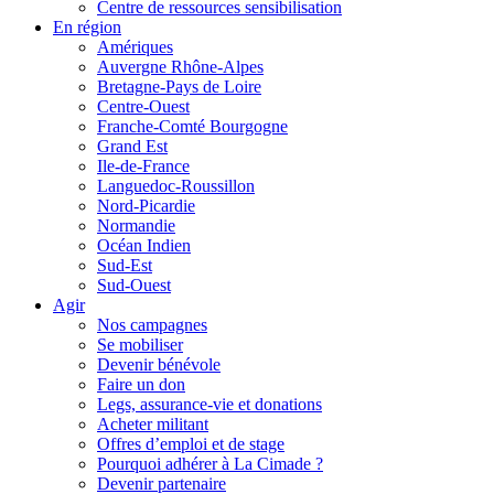
Centre de ressources sensibilisation
En région
Amériques
Auvergne Rhône-Alpes
Bretagne-Pays de Loire
Centre-Ouest
Franche-Comté Bourgogne
Grand Est
Ile-de-France
Languedoc-Roussillon
Nord-Picardie
Normandie
Océan Indien
Sud-Est
Sud-Ouest
Agir
Nos campagnes
Se mobiliser
Devenir bénévole
Faire un don
Legs, assurance-vie et donations
Acheter militant
Offres d’emploi et de stage
Pourquoi adhérer à La Cimade ?
Devenir partenaire