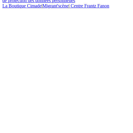
de protection des données personnelles
La Boutique Cimade
|
Migrant'scène
|
Centre Frantz Fanon