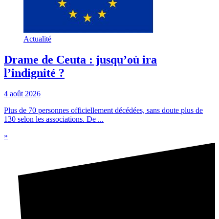
Actualité
Drame de Ceuta : jusqu’où ira
l’indignité ?
4 août 2026
Plus de 70 personnes officiellement décédées, sans doute plus de
130 selon les associations. De ...
»