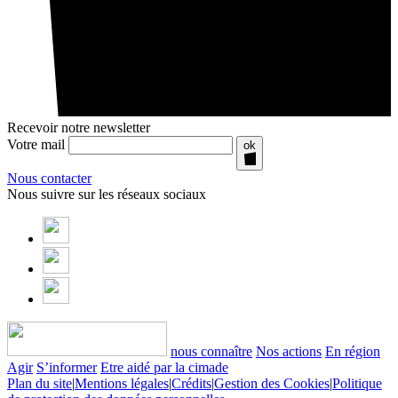
Recevoir notre newsletter
Votre mail
ok
Nous contacter
Nous suivre sur les réseaux sociaux
nous connaître
Nos actions
En région
Agir
S’informer
Etre aidé par la cimade
Plan du site
|
Mentions légales
|
Crédits
|
Gestion des Cookies
|
Politique