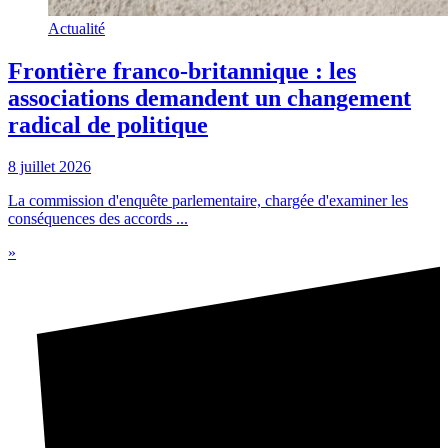
Actualité
Frontière franco-britannique : les
associations demandent un changement
radical de politique
8 juillet 2026
La commission d'enquête parlementaire, chargée d'examiner les
conséquences des accords ...
»