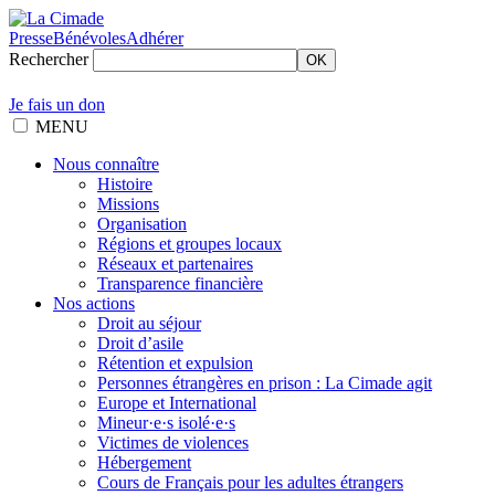
Presse
Bénévoles
Adhérer
Rechercher
OK
Je fais un don
MENU
Nous connaître
Histoire
Missions
Organisation
Régions et groupes locaux
Réseaux et partenaires
Transparence financière
Nos actions
Droit au séjour
Droit d’asile
Rétention et expulsion
Personnes étrangères en prison : La Cimade agit
Europe et International
Mineur·e·s isolé·e·s
Victimes de violences
Hébergement
Cours de Français pour les adultes étrangers