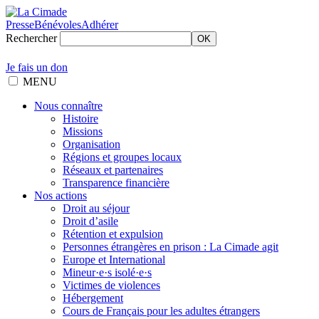
Presse
Bénévoles
Adhérer
Rechercher
OK
Je fais un don
MENU
Nous connaître
Histoire
Missions
Organisation
Régions et groupes locaux
Réseaux et partenaires
Transparence financière
Nos actions
Droit au séjour
Droit d’asile
Rétention et expulsion
Personnes étrangères en prison : La Cimade agit
Europe et International
Mineur·e·s isolé·e·s
Victimes de violences
Hébergement
Cours de Français pour les adultes étrangers