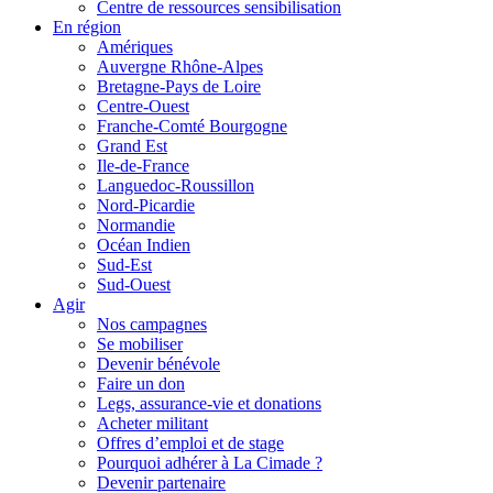
Centre de ressources sensibilisation
En région
Amériques
Auvergne Rhône-Alpes
Bretagne-Pays de Loire
Centre-Ouest
Franche-Comté Bourgogne
Grand Est
Ile-de-France
Languedoc-Roussillon
Nord-Picardie
Normandie
Océan Indien
Sud-Est
Sud-Ouest
Agir
Nos campagnes
Se mobiliser
Devenir bénévole
Faire un don
Legs, assurance-vie et donations
Acheter militant
Offres d’emploi et de stage
Pourquoi adhérer à La Cimade ?
Devenir partenaire