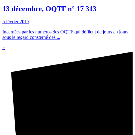
13 décembre, OQTF n° 17 313
5 février 2015
Incarnées par les numéros des OQTF qui défilent de jours en jours,
sous le regard consterné des ...
»