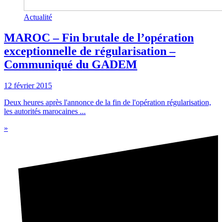
Actualité
MAROC – Fin brutale de l’opération
exceptionnelle de régularisation –
Communiqué du GADEM
12 février 2015
Deux heures après l'annonce de la fin de l'opération régularisation,
les autorités marocaines ...
»