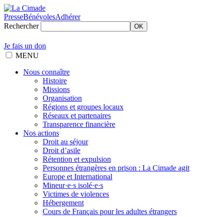
Presse
Bénévoles
Adhérer
Rechercher
OK
Je fais un don
MENU
Nous connaître
Histoire
Missions
Organisation
Régions et groupes locaux
Réseaux et partenaires
Transparence financière
Nos actions
Droit au séjour
Droit d’asile
Rétention et expulsion
Personnes étrangères en prison : La Cimade agit
Europe et International
Mineur·e·s isolé·e·s
Victimes de violences
Hébergement
Cours de Français pour les adultes étrangers