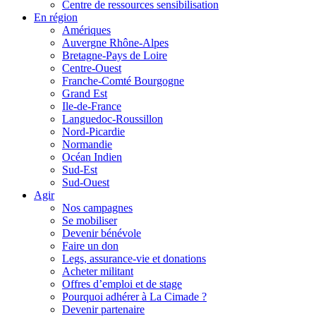
Centre de ressources sensibilisation
En région
Amériques
Auvergne Rhône-Alpes
Bretagne-Pays de Loire
Centre-Ouest
Franche-Comté Bourgogne
Grand Est
Ile-de-France
Languedoc-Roussillon
Nord-Picardie
Normandie
Océan Indien
Sud-Est
Sud-Ouest
Agir
Nos campagnes
Se mobiliser
Devenir bénévole
Faire un don
Legs, assurance-vie et donations
Acheter militant
Offres d’emploi et de stage
Pourquoi adhérer à La Cimade ?
Devenir partenaire