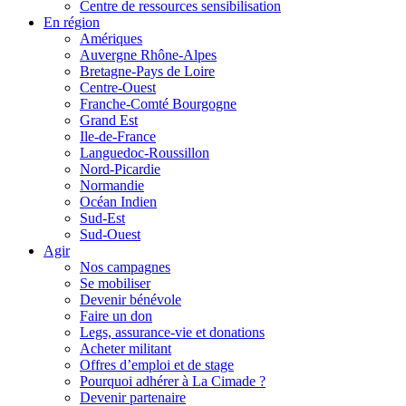
Centre de ressources sensibilisation
En région
Amériques
Auvergne Rhône-Alpes
Bretagne-Pays de Loire
Centre-Ouest
Franche-Comté Bourgogne
Grand Est
Ile-de-France
Languedoc-Roussillon
Nord-Picardie
Normandie
Océan Indien
Sud-Est
Sud-Ouest
Agir
Nos campagnes
Se mobiliser
Devenir bénévole
Faire un don
Legs, assurance-vie et donations
Acheter militant
Offres d’emploi et de stage
Pourquoi adhérer à La Cimade ?
Devenir partenaire