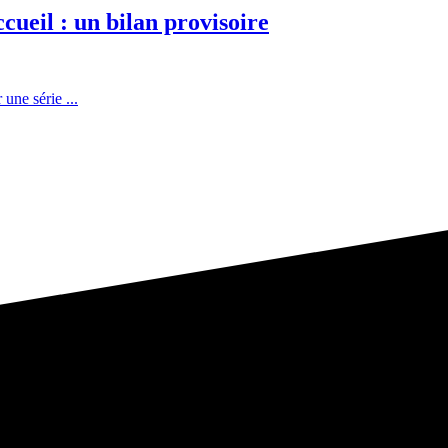
cueil : un bilan provisoire
une série ...