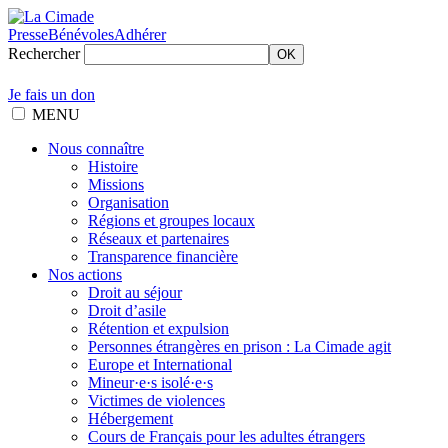
Presse
Bénévoles
Adhérer
Rechercher
OK
Je fais un don
MENU
Nous connaître
Histoire
Missions
Organisation
Régions et groupes locaux
Réseaux et partenaires
Transparence financière
Nos actions
Droit au séjour
Droit d’asile
Rétention et expulsion
Personnes étrangères en prison : La Cimade agit
Europe et International
Mineur·e·s isolé·e·s
Victimes de violences
Hébergement
Cours de Français pour les adultes étrangers