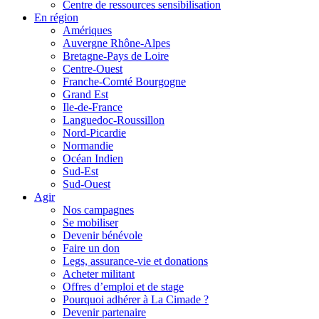
Centre de ressources sensibilisation
En région
Amériques
Auvergne Rhône-Alpes
Bretagne-Pays de Loire
Centre-Ouest
Franche-Comté Bourgogne
Grand Est
Ile-de-France
Languedoc-Roussillon
Nord-Picardie
Normandie
Océan Indien
Sud-Est
Sud-Ouest
Agir
Nos campagnes
Se mobiliser
Devenir bénévole
Faire un don
Legs, assurance-vie et donations
Acheter militant
Offres d’emploi et de stage
Pourquoi adhérer à La Cimade ?
Devenir partenaire