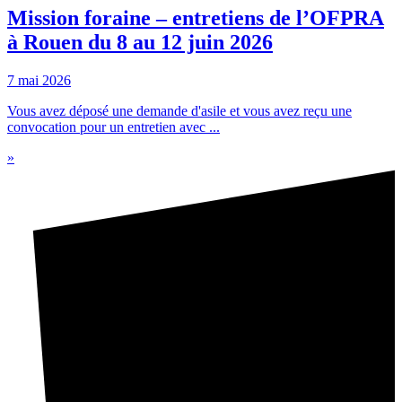
Mission foraine – entretiens de l’OFPRA
à Rouen du 8 au 12 juin 2026
7 mai 2026
Vous avez déposé une demande d'asile et vous avez reçu une
convocation pour un entretien avec ...
»