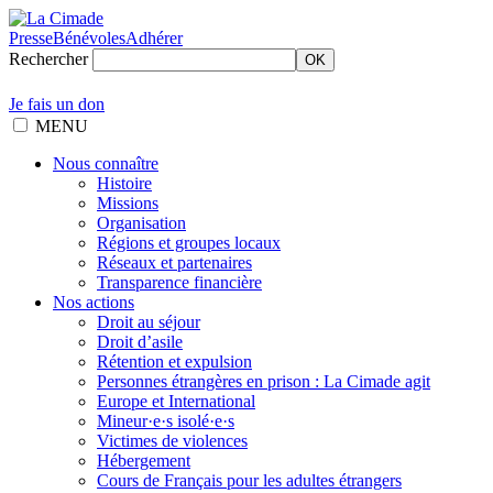
Presse
Bénévoles
Adhérer
Rechercher
OK
Je fais un don
MENU
Nous connaître
Histoire
Missions
Organisation
Régions et groupes locaux
Réseaux et partenaires
Transparence financière
Nos actions
Droit au séjour
Droit d’asile
Rétention et expulsion
Personnes étrangères en prison : La Cimade agit
Europe et International
Mineur·e·s isolé·e·s
Victimes de violences
Hébergement
Cours de Français pour les adultes étrangers