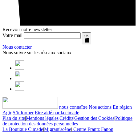
Recevoir notre newsletter
Votre mail
ok
Nous contacter
Nous suivre sur les réseaux sociaux
nous connaître
Nos actions
En région
Agir
S’informer
Etre aidé par la cimade
Plan du site
|
Mentions légales
|
Crédits
|
Gestion des Cookies
|
Politique
de protection des données personnelles
La Boutique Cimade
|
Migrant'scène
|
Centre Frantz Fanon