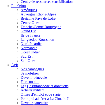
Centre de ressources sensibilisation
En région
Amériques
Auvergne Rhône-Alpes
Bretagne-Pays de Loire
Centre-Ouest
Franche-Comté Bourgogne
Grand Est
Ile-de-France
Languedoc-Roussillon
Nord-Picardie
Normandie
Océan Indien
Sud-Est
Sud-Ouest
Agir
Nos campagnes
Se mobiliser
Devenir bénévole
Faire un don
Legs, assurance-vie et donations
Acheter militant
Offres d’emploi et de stage
Pourquoi adhérer à La Cimade ?
Devenir partenaire