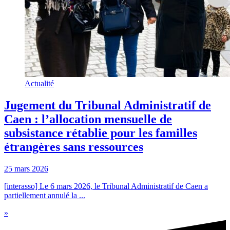
Actualité
Jugement du Tribunal Administratif de
Caen : l’allocation mensuelle de
subsistance rétablie pour les familles
étrangères sans ressources
25 mars 2026
[interasso] Le 6 mars 2026, le Tribunal Administratif de Caen a
partiellement annulé la ...
»