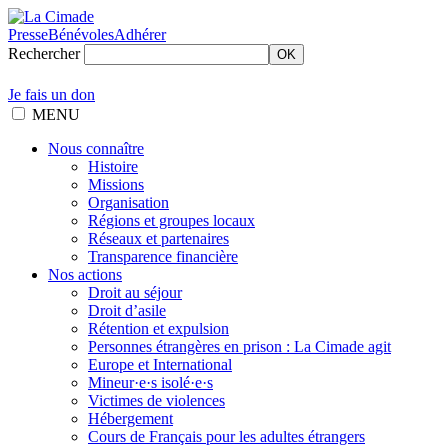
Presse
Bénévoles
Adhérer
Rechercher
OK
Je fais un don
MENU
Nous connaître
Histoire
Missions
Organisation
Régions et groupes locaux
Réseaux et partenaires
Transparence financière
Nos actions
Droit au séjour
Droit d’asile
Rétention et expulsion
Personnes étrangères en prison : La Cimade agit
Europe et International
Mineur·e·s isolé·e·s
Victimes de violences
Hébergement
Cours de Français pour les adultes étrangers