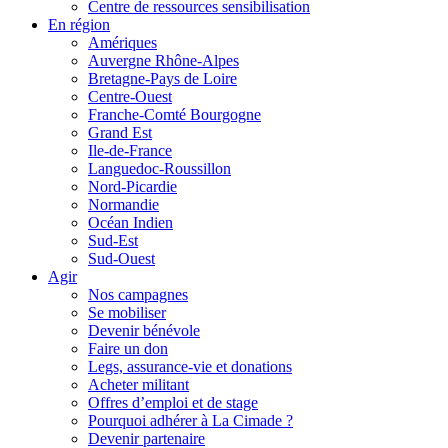
Centre de ressources sensibilisation
En région
Amériques
Auvergne Rhône-Alpes
Bretagne-Pays de Loire
Centre-Ouest
Franche-Comté Bourgogne
Grand Est
Ile-de-France
Languedoc-Roussillon
Nord-Picardie
Normandie
Océan Indien
Sud-Est
Sud-Ouest
Agir
Nos campagnes
Se mobiliser
Devenir bénévole
Faire un don
Legs, assurance-vie et donations
Acheter militant
Offres d’emploi et de stage
Pourquoi adhérer à La Cimade ?
Devenir partenaire