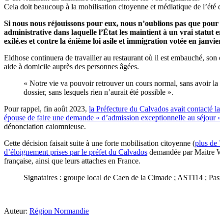
Cela doit beaucoup à la mobilisation citoyenne et médiatique de l’été 
Si nous nous réjouissons pour eux, nous n’oublions pas que pour u
administrative dans laquelle l’État les maintient à un vrai statut
exilé.es et contre la énième loi asile et immigration votée en janvie
Eldhose continuera de travailler au restaurant où il est embauché, son
aide à domicile auprès des personnes âgées.
« Notre vie va pouvoir retrouver un cours normal, sans avoir la
dossier, sans lesquels rien n’aurait été possible ».
Pour rappel, fin août 2023,
la Préfecture du Calvados avait contacté la
épouse de faire une demande « d’admission exceptionnelle au séjour 
dénonciation calomnieuse.
Cette décision faisait suite à une forte mobilisation citoyenne (
plus de 
d’éloignement prises par le préfet du Calvados
demandée par Maitre Waha
française, ainsi que leurs attaches en France.
Signataires : groupe local de Caen de la Cimade ; ASTI14 ; Pas
Auteur:
Région Normandie