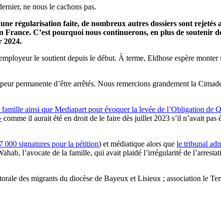
dernier, ne nous le cachons pas.
ne régularisation faite, de nombreux autres dossiers sont rejetés a
 en France. C’est pourquoi nous continuerons, en plus de soutenir de
r 2024.
 employeur le soutient depuis le début. À terme, Eldhose espère monter 
 peur permanente d’être arrêtés. Nous remercions grandement la Cimade 
 famille ainsi que Mediapart pour évoquer la levée de l’Obligation de Qui
»
comme il aurait été en droit de le faire dès juillet 2023 s’il n’avait pas
7 000 signatures pour la pétition
) et médiatique alors que
le tribunal ad
b, l’avocate de la famille, qui avait plaidé l’irrégularité de l’arrestati
torale des migrants du diocèse de Bayeux et Lisieux ; association le Te