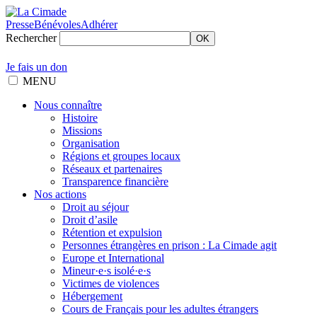
Presse
Bénévoles
Adhérer
Rechercher
OK
Je fais un don
MENU
Nous connaître
Histoire
Missions
Organisation
Régions et groupes locaux
Réseaux et partenaires
Transparence financière
Nos actions
Droit au séjour
Droit d’asile
Rétention et expulsion
Personnes étrangères en prison : La Cimade agit
Europe et International
Mineur·e·s isolé·e·s
Victimes de violences
Hébergement
Cours de Français pour les adultes étrangers