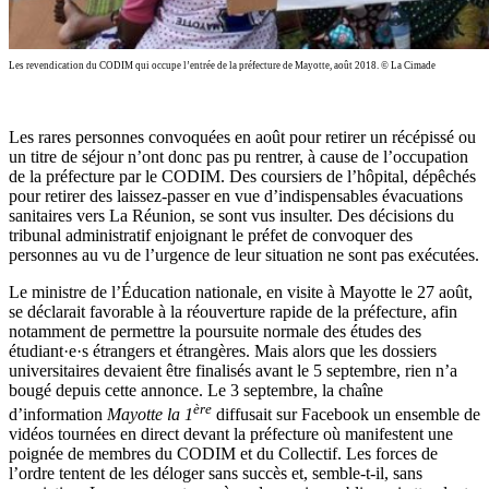
Les revendication du CODIM qui occupe l’entrée de la préfecture de Mayotte, août 2018. © La Cimade
Les rares personnes convoquées en août pour retirer un récépissé ou
un titre de séjour n’ont donc pas pu rentrer, à cause de l’occupation
de la préfecture par le CODIM. Des coursiers de l’hôpital, dépêchés
pour retirer des laissez-passer en vue d’indispensables évacuations
sanitaires vers La Réunion, se sont vus insulter. Des décisions du
tribunal administratif enjoignant le préfet de convoquer des
personnes au vu de l’urgence de leur situation ne sont pas exécutées.
Le ministre de l’Éducation nationale, en visite à Mayotte le 27 août,
se déclarait favorable à la réouverture rapide de la préfecture, afin
notamment de permettre la poursuite normale des études des
étudiant·e·s étrangers et étrangères. Mais alors que les dossiers
universitaires devaient être finalisés avant le 5 septembre, rien n’a
bougé depuis cette annonce. Le 3 septembre, la chaîne
ère
d’information
Mayotte la 1
diffusait sur Facebook un ensemble de
vidéos tournées en direct devant la préfecture où manifestent une
poignée de membres du CODIM et du Collectif. Les forces de
l’ordre tentent de les déloger sans succès et, semble-t-il, sans