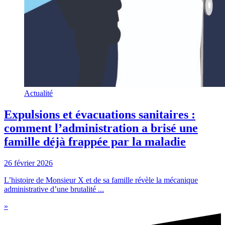
Actualité
Expulsions et évacuations sanitaires :
comment l’administration a brisé une
famille déjà frappée par la maladie
26 février 2026
L’histoire de Monsieur X et de sa famille révèle la mécanique
administrative d’une brutalité ...
»