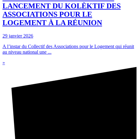
LANCEMENT DU KOLÈKTIF DES
ASSOCIATIONS POUR LE
LOGEMENT À LA RÉUNION
29 janvier 2026
A l’instar du Collectif des Associations pour le Logement qui réunit
au niveau national une ...
»