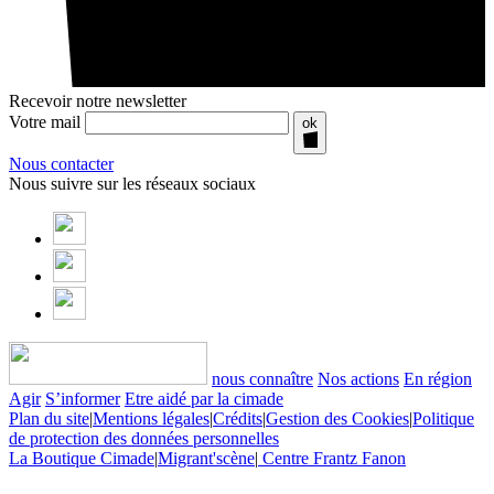
Recevoir notre newsletter
Votre mail
ok
Nous contacter
Nous suivre sur les réseaux sociaux
nous connaître
Nos actions
En région
Agir
S’informer
Etre aidé par la cimade
Plan du site
|
Mentions légales
|
Crédits
|
Gestion des Cookies
|
Politique
de protection des données personnelles
La Boutique Cimade
|
Migrant'scène
|
Centre Frantz Fanon