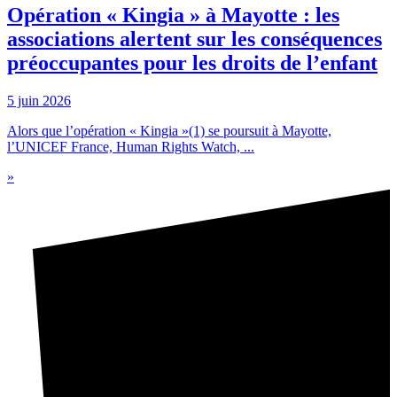
Opération « Kingia » à Mayotte : les
associations alertent sur les conséquences
préoccupantes pour les droits de l’enfant
5 juin 2026
Alors que l’opération « Kingia »(1) se poursuit à Mayotte,
l’UNICEF France, Human Rights Watch, ...
»