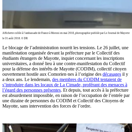
Affichette collée à l’ambassade de France à Moroni en mai 2018, photographie publiée par Le Journal de Mayotte
le 31 août 2018. © DR
Le blocage de l’administration nourrit les tensions. Le 26 juillet, une
manifestation organisée devant la préfecture par le Collectif des
étudiants étrangers de Mayotte, inquiet concernant les inscriptions
universitaires, a donné lieu à une contre-manifestation du Collectif
pour la défense des intérêts de Mayotte (CODIM), collectif citoyen
ouvertement hostile aux Comorien·nes à l’origine des
décasages
il y
a deux ans. Le lendemain,
des membres du CODIM tentaient de
s’introduire dans les locaux de La Cimade, proférant des menaces à
l’égard des personnes présentes
. Et depuis, tout accès à la préfecture
est absurdement impossible, en raison de l’occupation de l’entrée par
une dizaine de personnes du CODIM et Collectif des Citoyens de
Mayotte, sans intervention des forces de l’ordre.