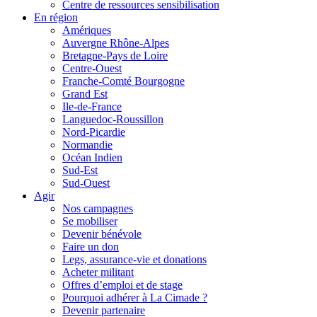
Centre de ressources sensibilisation
En région
Amériques
Auvergne Rhône-Alpes
Bretagne-Pays de Loire
Centre-Ouest
Franche-Comté Bourgogne
Grand Est
Ile-de-France
Languedoc-Roussillon
Nord-Picardie
Normandie
Océan Indien
Sud-Est
Sud-Ouest
Agir
Nos campagnes
Se mobiliser
Devenir bénévole
Faire un don
Legs, assurance-vie et donations
Acheter militant
Offres d’emploi et de stage
Pourquoi adhérer à La Cimade ?
Devenir partenaire