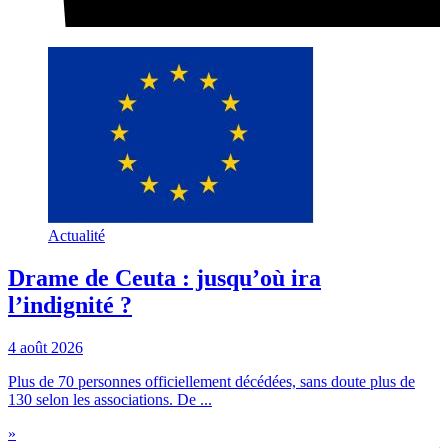
Actualité
Drame de Ceuta : jusqu’où ira
l’indignité ?
4 août 2026
Plus de 70 personnes officiellement décédées, sans doute plus de
130 selon les associations. De ...
»