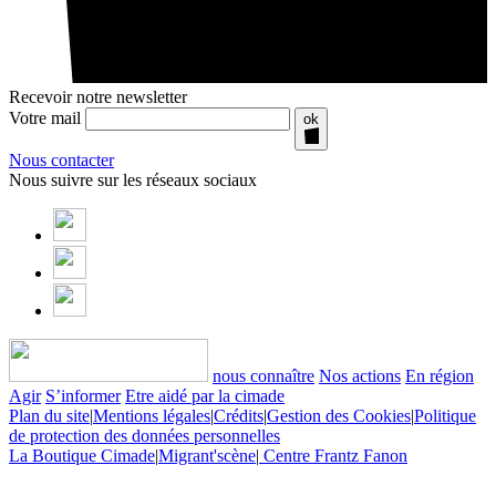
Recevoir notre newsletter
Votre mail
ok
Nous contacter
Nous suivre sur les réseaux sociaux
nous connaître
Nos actions
En région
Agir
S’informer
Etre aidé par la cimade
Plan du site
|
Mentions légales
|
Crédits
|
Gestion des Cookies
|
Politique
de protection des données personnelles
La Boutique Cimade
|
Migrant'scène
|
Centre Frantz Fanon