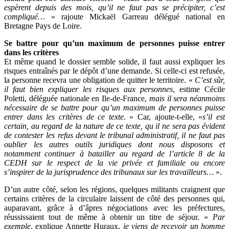
espèrent depuis des mois, qu’il ne faut pas se précipiter, c’est
compliqué…
» rajoute Mickaël Garreau délégué national en
Bretagne Pays de Loire.
Se battre pour qu’un maximum de personnes puisse entrer
dans les critères
Et même quand le dossier semble solide, il faut aussi expliquer les
risques entraînés par le dépôt d’une demande. Si celle-ci est refusée,
la personne recevra une obligation de quitter le territoire. «
C’est sûr,
il faut bien expliquer les risques aux personnes
, estime Cécile
Poletti, déléguée nationale en Ile-de-France,
mais il sera néanmoins
nécessaire de se battre pour qu’un maximum de personnes puisse
entrer dans les critères de ce texte.
» Car, ajoute-t-elle, «
s’il est
certain, au regard de la nature de ce texte, qu il ne sera pas évident
de contester les refus devant le tribunal administratif, il ne faut pas
oublier les autres outils juridiques dont nous disposons et
notamment continuer à batailler au regard de l’article 8 de la
CEDH sur le respect de la vie privée et familiale ou encore
s’inspirer de la jurisprudence des tribunaux sur les travailleurs…
».
D’un autre côté, selon les régions, quelques militants craignent que
certains critères de la circulaire laissent de côté des personnes qui,
auparavant, grâce à d’âpres négociations avec les préfectures,
réussissaient tout de même à obtenir un titre de séjour. «
Par
exemple
, explique Annette Huraux,
je viens de recevoir un homme