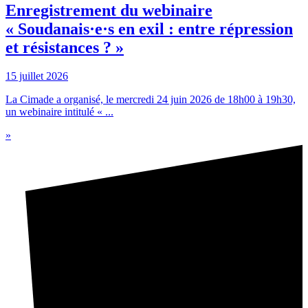
Enregistrement du webinaire
« Soudanais·e·s en exil : entre répression
et résistances ? »
15 juillet 2026
La Cimade a organisé, le mercredi 24 juin 2026 de 18h00 à 19h30,
un webinaire intitulé « ...
»