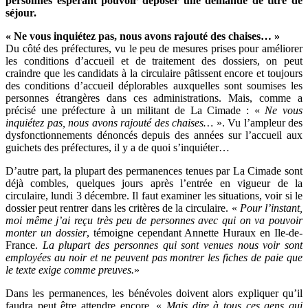
personnes espérant pouvoir déposer une demande de titre de
séjour.
« Ne vous inquiétez pas, nous avons rajouté des chaises… »
Du côté des préfectures, vu le peu de mesures prises pour améliorer
les conditions d’accueil et de traitement des dossiers, on peut
craindre que les candidats à la circulaire pâtissent encore et toujours
des conditions d’accueil déplorables auxquelles sont soumises les
personnes étrangères dans ces administrations. Mais, comme a
précisé une préfecture à un militant de La Cimade : «
Ne vous
inquiétez pas, nous avons rajouté des chaises…
». Vu l’ampleur des
dysfonctionnements dénoncés depuis des années sur l’accueil aux
guichets des préfectures, il y a de quoi s’inquiéter…
D’autre part, la plupart des permanences tenues par La Cimade sont
déjà combles, quelques jours après l’entrée en vigueur de la
circulaire, lundi 3 décembre. Il faut examiner les situations, voir si le
dossier peut rentrer dans les critères de la circulaire. «
Pour l’instant,
moi même j’ai reçu très peu de personnes avec qui on va pouvoir
monter un dossier
, témoigne cependant Annette Huraux en Ile-de-
France.
La plupart des personnes qui sont venues nous voir sont
employées au noir et ne peuvent pas montrer les fiches de paie que
le texte exige comme preuves.
»
Dans les permanences, les bénévoles doivent alors expliquer qu’il
faudra peut être attendre encore. «
Mais dire à tous ces gens qui