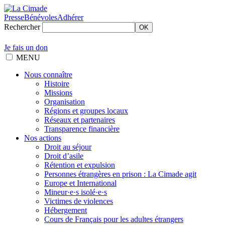
Presse
Bénévoles
Adhérer
Rechercher
OK
Je fais un don
MENU
Nous connaître
Histoire
Missions
Organisation
Régions et groupes locaux
Réseaux et partenaires
Transparence financière
Nos actions
Droit au séjour
Droit d’asile
Rétention et expulsion
Personnes étrangères en prison : La Cimade agit
Europe et International
Mineur·e·s isolé·e·s
Victimes de violences
Hébergement
Cours de Français pour les adultes étrangers