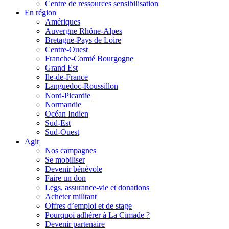
Centre de ressources sensibilisation
En région
Amériques
Auvergne Rhône-Alpes
Bretagne-Pays de Loire
Centre-Ouest
Franche-Comté Bourgogne
Grand Est
Ile-de-France
Languedoc-Roussillon
Nord-Picardie
Normandie
Océan Indien
Sud-Est
Sud-Ouest
Agir
Nos campagnes
Se mobiliser
Devenir bénévole
Faire un don
Legs, assurance-vie et donations
Acheter militant
Offres d’emploi et de stage
Pourquoi adhérer à La Cimade ?
Devenir partenaire