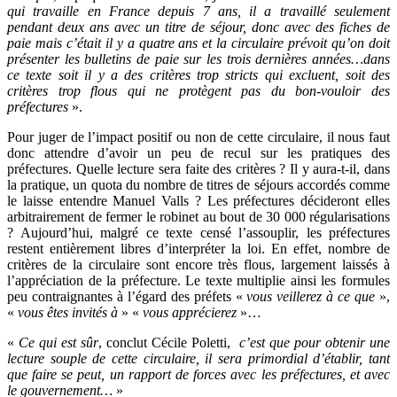
qui travaille en France depuis 7 ans, il a travaillé seulement
pendant deux ans avec un titre de séjour, donc avec des fiches de
paie mais c’était il y a quatre ans et la circulaire prévoit qu’on doit
présenter les bulletins de paie sur les trois dernières années…dans
ce texte soit il y a des critères trop stricts qui excluent, soit des
critères trop flous qui ne protègent pas du bon-vouloir des
préfectures
».
Pour juger de l’impact positif ou non de cette circulaire, il nous faut
donc attendre d’avoir un peu de recul sur les pratiques des
préfectures. Quelle lecture sera faite des critères ? Il y aura-t-il, dans
la pratique, un quota du nombre de titres de séjours accordés comme
le laisse entendre Manuel Valls ? Les préfectures décideront elles
arbitrairement de fermer le robinet au bout de 30 000 régularisations
? Aujourd’hui, malgré ce texte censé l’assouplir, les préfectures
restent entièrement libres d’interpréter la loi. En effet, nombre de
critères de la circulaire sont encore très flous, largement laissés à
l’appréciation de la préfecture. Le texte multiplie ainsi les formules
peu contraignantes à l’égard des préfets «
vous veillerez à ce que
»,
«
vous êtes invités à
» «
vous apprécierez
»…
«
Ce qui est sûr
, conclut Cécile Poletti,
c’est que pour obtenir une
lecture souple de cette circulaire, il sera primordial d’établir, tant
que faire se peut, un rapport de forces avec les préfectures, et avec
le gouvernement…
»